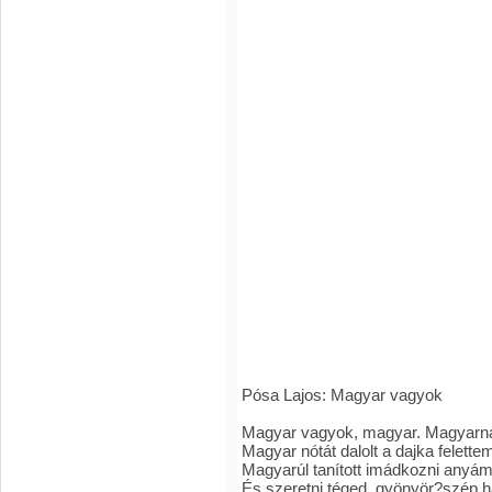
Pósa Lajos: Magyar vagyok
Magyar vagyok, magyar. Magyarna
Magyar nótát dalolt a dajka felette
Magyarúl tanított imádkozni anyá
És szeretni téged, gyönyör?szép 