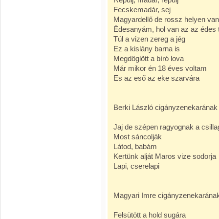
Fecskemadár, sej
Magyardellő de rossz helyen van
Édesanyám, hol van az az édes t
Túl a vizen zereg a jég
Ez a kislány barna is
Megdöglött a bíró lova
Már mikor én 18 éves voltam
Es az eső az eke szarvára
Berki László cigányzenekarának 
Jaj de szépen ragyognak a csill
Most sáncolják
Látod, babám
Kertünk alját Maros vize sodorja
Lapi, cserelapi
Magyari Imre cigányzenekarának 
Felsütött a hold sugára