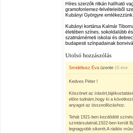
Híres szerzők ritkán hallható va
gramofonlemez-felvételeiből s
Kubányi Györgyre emlékezzünk
Kubányi kortársa Kalmár Tiborn
életében színes, sokoldalúbb é
szatmárnémeti iskolai és debrec
budapesti színpadainak bonvivá
Utolsó hozzászólás
Smidéliusz Éva
üzente
15 éve
Kedves Péter !
Köszönet az írásért,tájékoztatásé
előre tudnám,hogy ki a következ
anyagot az összeollózáshoz.
Tehát 1921-ben kezdődött színész
színtársulatnál,1922-ben került 
legnagyobb sikerét.A rádiós mű