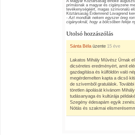
A Magyar Köztársaság elnöke augusztu
prímásnak a magyar és cigányzene me
tevékenységéért, magas színvonalú e
Köztársaság Érdemrend Lovagrend kere
- Azt mondták nekem egyszer öreg rom
cigányoknál, hogy a bölcsőben feléje n
Utolsó hozzászólás
Sánta Béla
üzente
15 éve
Lakatos Mihály Művész Úrnak el
dicséretes eredményért, amit elé
gazdagítása és külföldön való n
megérdemelten kapta a dicső kitü
de szívemből gratulálok. További
töretlen ápolását kívánom Mihá
tudásanyaga és kultúrája példak
Szegény édesapám egyik zenész 
Nótás és szakmai elismerésemm