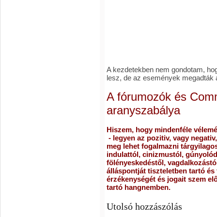
A kezdetekben nem gondotam, hog
lesz, de az események megadták az 
A fórumozók és Com
aranyszabálya
Hiszem, hogy mindenféle vélem
- legyen az pozitiv, vagy negativ
meg lehet fogalmazni tárgyilagos
indulattól, cinizmustól, gúnyolód
fölényeskedéstől, vagdalkozást
álláspontját tiszteletben tartó és
érzékenységét és jogait szem előt
tartó hangnemben.
Utolsó hozzászólás