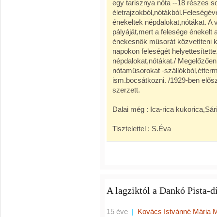
egy tarisznya nóta --18 részes sor
életrajzokból,nótákból.Feleségév
énekeltek népdalokat,nótákat. A 
pályáját,mert a felesége énekelt a
énekesnők műsorát közvetíteni k
napokon feleségét helyettesítette
népdalokat,nótákat./ Megelőzően m
nótaműsorokat -szállókból,étte
ism.bocsátkozni. /1929-ben elősz
szerzett.
Dalai még : Ica-rica kukorica,Sári
Tisztelettel : S.Éva
A lagziktól a Dankó Pista-d
15 éve
|
Kovács Istvánné Mária 