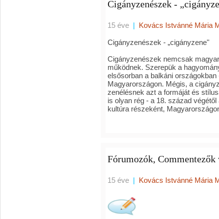
Cigányzenészek - „cigányz
15 éve
|
Kovács Istvánné Mária 
Cigányzenészek - „cigányzene"
Cigányzenészek nemcsak magyaro
működnek. Szerepük a hagyományo
elsősorban a balkáni országokban 
Magyarországon. Mégis, a cigányze
zenélésnek azt a formáját és stílu
is olyan rég - a 18. század végétő
kultúra részeként, Magyarországon 
Fórumozók, Commentezők vi
15 éve
|
Kovács Istvánné Mária 