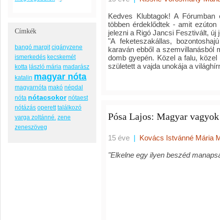
Kedves Klubtagok! A Fórumban el
többen érdeklődtek - amit ezúton
Címkék
jelezni a Rigó Jancsi Fesztivált, új 
"A feketeszakállas, bozontoshaj
bangó margit
cigányzene
karaván ebből a szemvillanásból m
ismerkedés
kecskemét
domb gyepén. Közel a falu, közel
született a vajda unokája a világhí
kotta
lászló mária
madarász
magyar nóta
katalin
magyarnóta
makó
népdal
nótacsokor
nóta
nótaest
nótázás
operett
találkozó
Pósa Lajos: Magyar vagyok
varga zoltánné.
zene
zeneszöveg
15 éve
|
Kovács Istvánné Mária 
"Elkelne egy ilyen beszéd manapsá