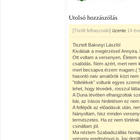
Utolsó hozzászólás
[Törölt felhasználó]
üzente
14 év
Tisztelt Bakonyi László!
Kiválóak a megérzései! Annyira, 
Ott voltam a versenyen. Életem e
csalódás. Nem azért, mert nem k
mert becsapva érzem magam.( S
hasonló naiv amatőrök közt nem
"töltelékek" voltunk egyes személ
lehet, hogy tévedek, rosszul látt
A Duna tévében elhangzottak szer
bár, az írásos hirdetésen ez nem
A fellépők az előadásuk után, nem
hiányoltam, hisz minden verseny
természetes. Ha ez nem történik
csináltam jól.
Ma néztem Szabadszállás honlapjá
verseny eredményei is. Így derü