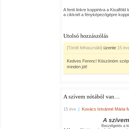
A fenti linkre koppintva a Kisalföl
a cikknél a fényképezőgépre koppi
Utolsó hozzászólás
[Törölt felhasználó]
üzente
15 év
Kedves Ferenc! Köszönöm szépen
minden jót!
A szívem nótából van…
15 éve
|
Kovács Istvánné Mária 
A szíve
Beszélgetés a ki