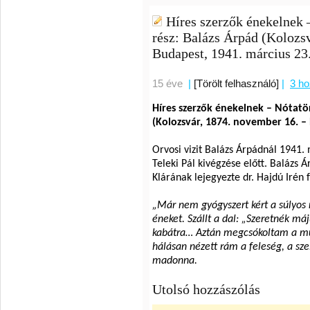
Híres szerzők énekelnek –
rész: Balázs Árpád (Kolozs
Budapest, 1941. március 23
15 éve
|
[Törölt felhasználó]
|
3 h
Híres szerzők énekelnek – Nótatört
(Kolozsvár, 1874. november 16. – 
Orvosi vizit Balázs Árpádnál 1941. 
Teleki Pál kivégzése előtt. Balázs 
Klárának lejegyezte dr. Hajdú Irén 
„Már nem gyógyszert kért a súlyos n
éneket. Szállt a dal: „Szeretnék máj
kabátra… Aztán megcsókoltam a mű
hálásan nézett rám a feleség, a sze
madonna.
Utolsó hozzászólás