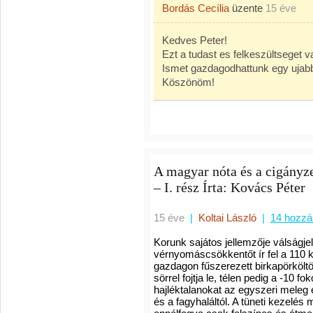
Bordás Cecília
üzente
15 éve
Kedves Peter!
Ezt a tudast es felkeszültseget v
Ismet gazdagodhattunk egy ujabb 
Köszönöm!
A magyar nóta és a cigányz
– I. rész Írta: Kovács Péter
15 éve
|
Koltai László
|
14 hozzá
Korunk sajátos jellemzője válságje
vérnyomáscsökkentőt ír fel a 110 k
gazdagon fűszerezett birkapörköltö
sörrel fojtja le, télen pedig a -10 f
hajléktalanokat az egyszeri meleg 
és a fagyhaláltól.
A tüneti kezelés 