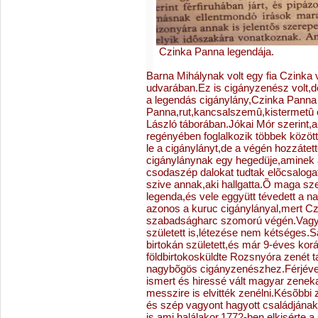
Czinka Panna legendája.
Barna Mihálynak volt egy fia Czinka 
udvarában.Ez is cigányzenész volt,d
a legendás cigánylány,Czinka Panna 
Panna,rut,kancsalszemû,kistermetû 
László táborában.Jókai Mór szerint,a
regényében foglalkozik többek között
le a cigánylányt,de a végén hozzátett
cigánylánynak egy hegedüje,aminek a
csodaszép dalokat tudtak elõcsalogat
szive annak,aki hallgatta.Õ maga sze
legenda,és vele eggyütt tévedett a na
azonos a kuruc cigánylányal,mert C
szabadságharc szomorú végén.Vagy
született is,létezése nem kétséges.
birtokán született,és már 9-éves ko
földbirtokos
küldte Rozsnyóra zenét t
nagybõgös cigányzenészhez.Férjével 
ismert és hiressé vált magyar zenekar
messzire is elvitték zenélni.Késõbbi 
és szép vagyont hagyott családjának
is,ami halálakor,1772-ben elkisérte a s