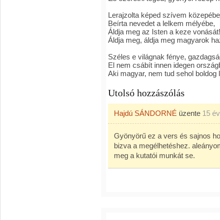
Lerajzolta képed szívem közepébe
Beírta nevedet a lelkem mélyébe,
Áldja meg az Isten a keze vonását
Áldja meg, áldja meg magyarok haz
Széles e világnak fénye, gazdags
El nem csábít innen idegen ország
Aki magyar, nem tud sehol boldog l
Utolsó hozzászólás
Hajdú SÁNDORNÉ
üzente
15 é
Gyönyörű ez a vers és sajnos ho
bizva a megélhetéshez. aleányom 
meg a kutatói munkát se.