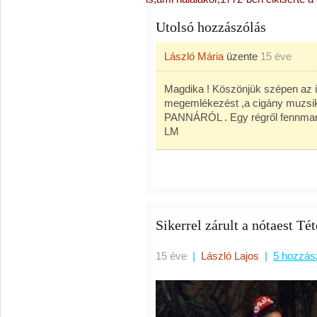
Utolsó hozzászólás
László Mária
üzente
15 éve
Magdika ! Köszönjük szépen az i
megemlékezést ,a cigány muzsik
PANNÁRÓL . Egy régről fennmaradt
LM
Sikerrel zárult a nótaest Té
15 éve
|
László Lajos
|
5 hozzás