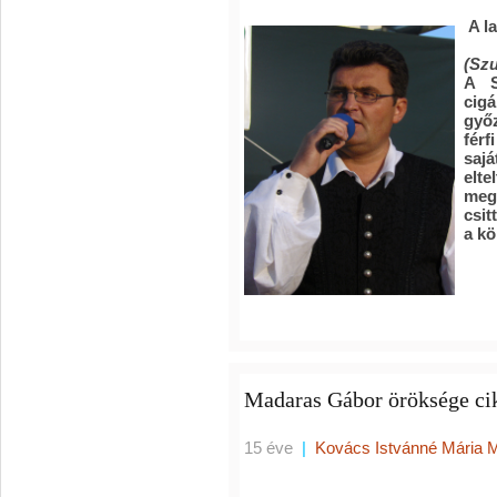
A la
(Szu
A S
cig
győz
férf
sajá
elt
meg
csit
a kö
Madaras Gábor öröksége ci
15 éve
|
Kovács Istvánné Mária 