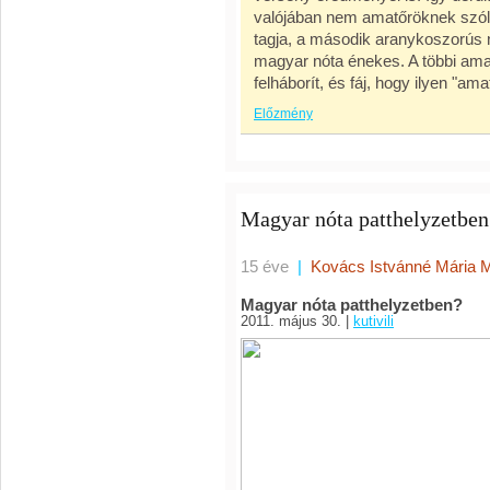
valójában nem amatőröknek szólt!
tagja, a második aranykoszorús
magyar nóta énekes. A többi ama
felháborít, és fáj, hogy ilyen "a
Előzmény
Magyar nóta patthelyzetben
15 éve
|
Kovács Istvánné Mária 
Magyar nóta patthelyzetben?
2011. május 30. |
kutivili