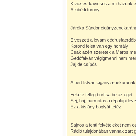
Kivicses-kavicsos a mi házunk e
A kibédi torony
Járóka Sándor cigányzenekarána
Elveszett a lovam cédrusfaerdő
Korond felett van egy homály
Csak azért szeretek a Maros mell
Gedőfalván végigmenni nem me
Jaj de csípős
Albert István cigányzenekarának 
Fekete felleg borítsa be az eget
Sej, haj, harmatos a répalapi leve
Ez a kislány boglyát tetéz
Sajnos a fenti felvételeket nem
Rádió tulajdonában vannak zárt 