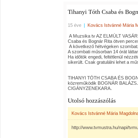
Tihanyi Tóth Csaba és Bogn
15 éve
|
Kovács Istvánné Mária 
A Muzsika tv AZ ELMÚLT VASÁR
Csaba és Bognár Rita ötven per
A következő hétvégeken szombat, 
A szombati műsorban 14 órát látta
Ha időtök engedi, feltétlenül nézzé
sikerült. Csak gratulálni lehet a m
TIHANYI TÓTH CSABA ÉS BOGNÁ
közreműködik BOGNÁR BALÁZS. Kí
CIGÁNYZENEKARA.
Utolsó hozzászólás
Kovács Istvánné Mária Magdoln
http://www.tvmustra.hu/napi/tvm