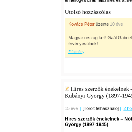
ennélfogva csak felszínes és átmen
Utolsó hozzászólás
Kovács Péter
üzente
10 éve
Magyar ország kell! Gaál Gabri
érvényesülnek!
Előzmény
Híres szerzők énekelnek –
Kubányi György (1897-194
15 éve
|
[Törölt felhasználó]
|
2 h
Híres szerzők énekelnek – Nóta
György (1897-1945)