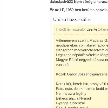
daloskedvű23-Nem zörög a harasz
Ez az LP, 1959-ben került a napvil
Utolsó hozzászólás
[Törölt felhasználó]
üzente
14 év
Véleményem szerint Madaras Gábor
népdalénekes volt, akivel rádió- 
elsősorban magyarnóta-felvételeiv
Legszebb népdalfelvételei a Mag
Magyar Rádió negyedszázada nem 
van szó:
Kozák Gábor József cigányzenek
Kerek kút, kerek kút, arany válú r
Este, este, de szerelmes kedd e
Nem is az a legény
Bekecs alatt a Nyárád
Gyenge a nádszál
Repülj, madár, repülj