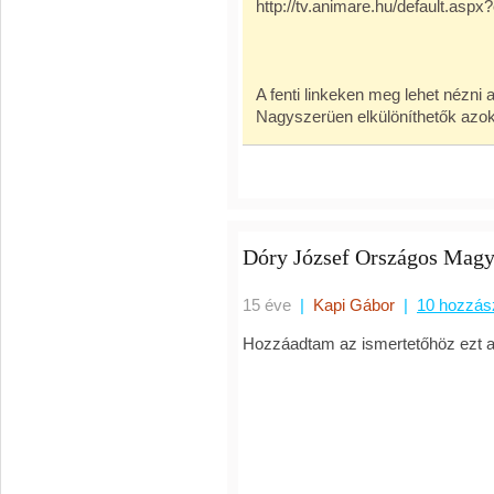
http://tv.animare.hu/default.asp
A fenti linkeken meg lehet nézni
Nagyszerüen elkülöníthetők azok 
Dóry József Országos Magy
15 éve
|
Kapi Gábor
|
10 hozzás
Hozzáadtam az ismertetőhöz ezt a v