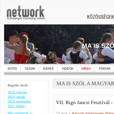
MA IS SZ
NYITÓ
TAGOK
KÉPEK
VIDEÓK
HÍREK
FÓRUM
MA IS SZÓL A MAGYARNÓT
Régebbi hírek
2026. március
2024. január
VII. Rigó Jancsi Fesztivál -
2022. augusztus
2021. május
15 éve
|
Kissné Vörösmarty Mári
Még régebbiek