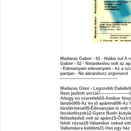
Madaras Gabor - 01 - Hiába sut A 
Gabor - 02 - Notaskedvu volt az a
- Edesanyam edesanyam - Az a szo
partjan - Ne abrandozz orgonarol
---------------------------------------
Madaras Gbor - Legszebb Dalaiból
Nem javított verzió!-----------------
Ahogy en szeretlek03-Amikor fény
lányból05-Az én jó apámnál06-Az 
tündérmese09-Édesanyám is volt n
fecskefészek12-Gyere Bodri kuty
Nótaskedvű volt az apám15-Ősziró
fehér rózsa18-Valamikor neked vit
Vallomásra küldöm21-Van egy ház 