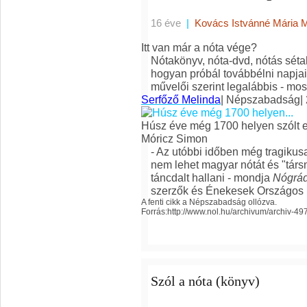
16 éve
|
Kovács Istvánné Mária 
Itt van már a nóta vége?
Nótakönyv, nóta-dvd, nótás séta
hogyan próbál továbbélni napja
művelői szerint legalábbis - mo
Serfőző Melinda
|
Népszabadság
|
Húsz éve még 1700 helyen szólt 
Móricz Simon
- Az utóbbi időben még tragikusa
nem lehet magyar nótát és "társm
táncdalt hallani - mondja
Nógrád
szerzők és Énekesek Országos 
A fenti cikk a Népszabadság ollózva.
Forrás:http://www.nol.hu/archivum/archiv-4
Szól a nóta (könyv)