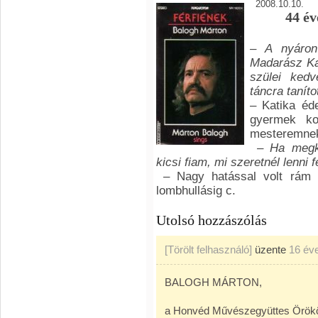
2008.10.10.
44 év
– A nyáron
Madarász Ka
szülei kedv
táncra taníto
– Katika éd
gyermek kor
mesteremnek
– Ha megk
kicsi fiam, mi szeretnél lenni 
– Nagy hatással volt rám 
lombhullásig c.
Utolsó hozzászólás
[Törölt felhasználó]
üzente
16 év
BALOGH MÁRTON,
a Honvéd Művészegyüttes Örökö