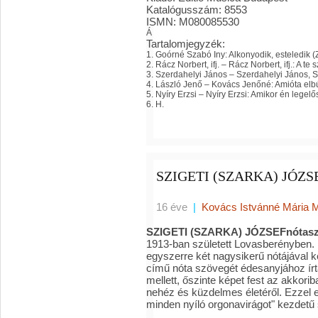
Katalógusszám
:
8553
ISMN
:
M080085530
Á
Tartalomjegyzék:
1.
Goórné Szabó Iny
:
Alkonyodik, esteledik 
2.
Rácz Norbert, ifj. – Rácz Norbert, ifj.
:
A te 
3.
Szerdahelyi János – Szerdahelyi János, 
4.
László Jenő – Kovács Jenőné
:
Amióta elb
5.
Nyíry Erzsi – Nyíry Erzsi
:
Amikor én legelő
6.
H.
SZIGETI (SZARKA) JÓZSEF
16 éve
|
Kovács Istvánné Mária 
SZIGETI (SZARKA) JÓZSEF
nótas
1913-ban született Lovasberényben. 
egyszerre két nagysikerű nótájával ke
című nóta szövegét édesanyjához írt
mellett, őszinte képet fest az akkorib
nehéz és küzdelmes életéről. Ezzel e
minden nyíló orgonavirágot" kezdetű 