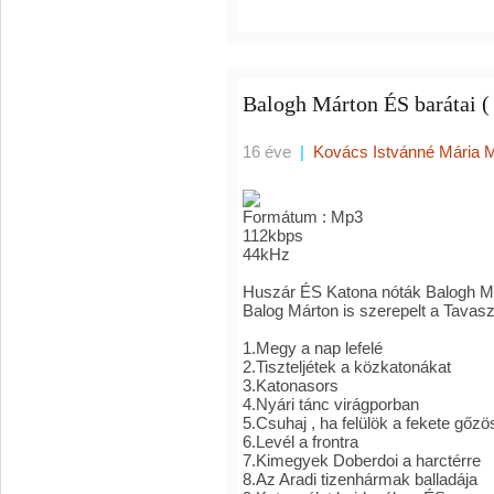
Balogh Márton ÉS barátai (
16 éve
|
Kovács Istvánné Mária 
Formátum : Mp3
112kbps
44kHz
Huszár ÉS Katona nóták Balogh M
Balog Márton is szerepelt a Tavaszi 
1.Megy a nap lefelé
2.Tiszteljétek a közkatonákat
3.Katonasors
4.Nyári tánc virágporban
5.Csuhaj , ha felülök a fekete gőzö
6.Levél a frontra
7.Kimegyek Doberdoi a harctérre
8.Az Aradi tizenhármak balladája