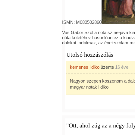
ISMN
:
M080502860
Vas Gábor Szól a nóta színe-java k
nóta kötetéhez hasonlóan ez a kiadv
dalokat tartalmaz, az énekszólam m
Utolsó hozzászólás
kemenes ildiko
üzente
16 éve
Nagyon szepen koszonom a dalo
magyar notak Ildiko
"Ott, ahol zúg az a négy foly