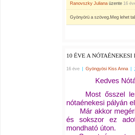
Ranovszky Juliana
üzente
16 év
Gyönyörü a szöveg.Meg lehet tal
10 ÉVE A NÓTAÉNEKESI 
16 éve
|
Gyöngyösi Kiss Anna
|
Kedves Nótá
Most ősszel lesz
nótaénekesi pályán el
Már akkor megérint
és sokszor ez ado
mondható úton.