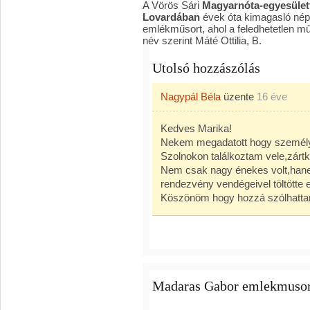
A Vörös Sári
Magyarnóta-egyesület
Lovardában
évek óta kimagasló nép
emlékműsort, ahol a feledhetetlen mű
név szerint Máté Ottilia, B.
Utolsó hozzászólás
Nagypál Béla
üzente
16 éve
Kedves Marika!
Nekem megadatott hogy személye
Szolnokon találkoztam vele,zárt
Nem csak nagy énekes volt,hane
rendezvény vendégeivel töltötte e
Köszönöm hogy hozzá szólhatta
Madaras Gabor emlekmuso