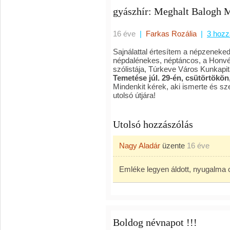
gyászhír: Meghalt Balogh 
16 éve
|
Farkas Rozália
|
3 hozz
Sajnálattal értesítem a népzeneke
népdalénekes, néptáncos, a Honvé
szólistája, Túrkeve Város Kunkapit
Temetése júl. 29-én, csütörtökön
Mindenkit kérek, aki ismerte és szer
utolsó útjára!
Utolsó hozzászólás
Nagy Aladár
üzente
16 éve
Emléke legyen áldott, nyugalma
Boldog névnapot !!!