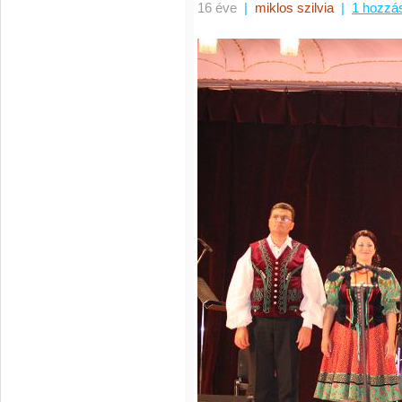
16 éve
|
miklos szilvia
|
1 hozzá