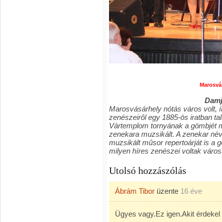
Marosvá
Damj
Marosvásárhely nótás város volt, ír
zenészeirôl egy 1885-ös iratban tal
Vártemplom tornyának a gömbjét m
zenekara muzsikált. A zenekar névs
muzsikált m
û
sor repertoárját is a
g
milyen híres zenészei voltak váro
Utolsó hozzászólás
Ábrám Tibor
üzente
16 éve
Ügyes vagy.Ez igen.Akit érdekel