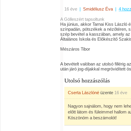
16 éve
|
Smidéliusz Éva
|
4 hoz
A Gölleszért tapsoltunk
Ha június, akkor Tarnai Kiss László é
színpadán, pótszékek a nézőtéren, s
szép bevétel a kasszában, amely az ut
Általános Iskola és Előkészítő Szakis
Mészáros Tibor
A bevételt valóban az utolsó fillérig
után járó jog-díjakkal megrövidített 
Utolsó hozzászólás
Cserta Lászlóné
üzente
16 éve
Nagyon sajnálom, hogy nem lehet
előtt látom és füleimmel hallom a
Köszönöm a beszámolót!