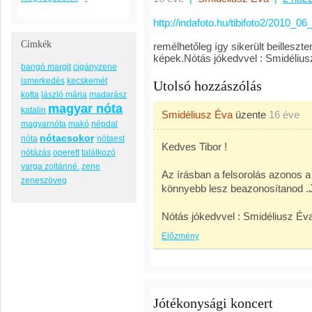
http://indafoto.hu/tibifoto2/2010_06
Címkék
remélhetőleg így sikerült beillesz
képek.Nótás jókedvvel : Smidéliu
bangó margit
cigányzene
ismerkedés
kecskemét
Utolsó hozzászólás
kotta
lászló mária
madarász
magyar nóta
katalin
Smidéliusz Éva
üzente
16 éve
magyarnóta
makó
népdal
nótacsokor
nóta
nótaest
Kedves Tibor !
nótázás
operett
találkozó
varga zoltánné.
zene
Az írásban a felsorolás azonos a
zeneszöveg
könnyebb lesz beazonosítanod .
Nótás jókedvvel : Smidéliusz Év
Előzmény
Jótékonysági koncert