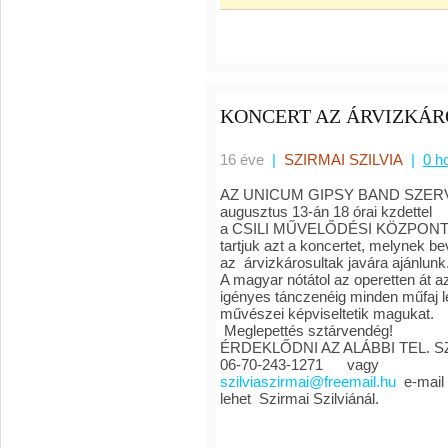
KONCERT AZ ÁRVIZKÁR
16 éve
|
SZIRMAI SZILVIA
|
0 h
AZ UNICUM GIPSY BAND SZE
augusztus 13-án 18 órai kzdettel
a CSILI MŰVELŐDÉSI KÖZPON
tartjuk azt a koncertet, melynek be
az árvizkárosultak javára ajánlunk
A magyar nótátol az operetten át a
igényes tánczenéig minden műfaj 
művészei képviseltetik magukat.
Meglepettés sztárvendég!
ÉRDEKLŐDNI AZ ALÁBBI TEL. 
06-70-243-1271 vagy
szilviaszirmai@freemail.hu
e-mail
lehet Szirmai Szilviánál.