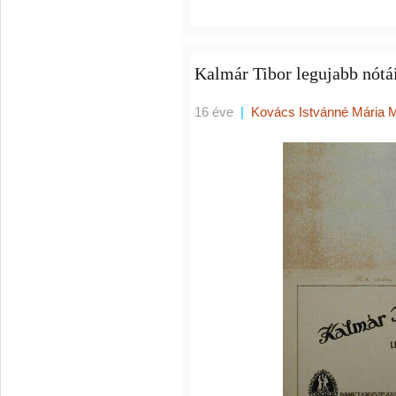
Kalmár Tibor legujabb nótá
16 éve
|
Kovács Istvánné Mária 