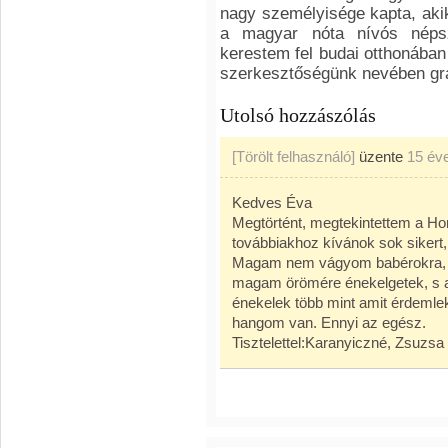
nagy személyisége kapta, akik 
a magyar nóta nívós népsz
kerestem fel budai otthonába
szerkesztőségünk nevében gra
Utolsó hozzászólás
[Törölt felhasználó]
üzente
15 év
Kedves Éva
Megtörtént, megtekintettem a Hon
továbbiakhoz kívánok sok sikert,
Magam nem vágyom babérokra, n
magam örömére énekelgetek, s az
énekelek több mint amit érdemle
hangom van. Ennyi az egész.
Tisztelettel:Karanyiczné, Zsuzsa