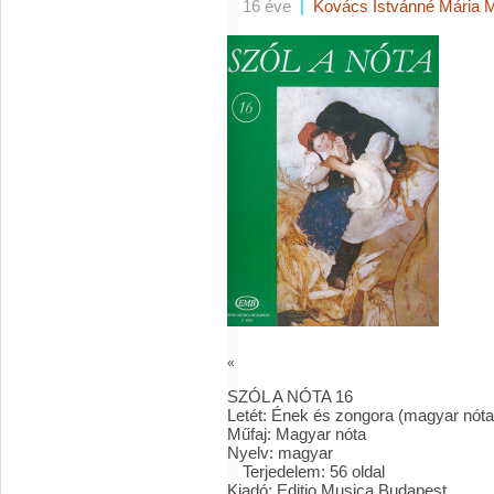
16 éve
|
Kovács Istvánné Mária 
«
SZÓL A NÓTA 16
Letét
:
Ének és zongora (magyar nóta
Műfaj
:
Magyar nóta
Nyelv
:
magyar
Terjedelem
:
56 oldal
Kiadó
:
Editio Musica Budapest