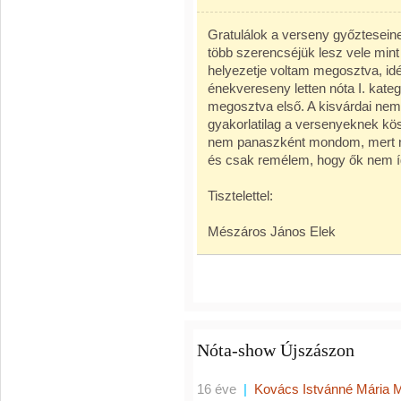
Gratulálok a verseny győztesein
több szerencséjük lesz vele mint
helyezetje voltam megosztva, i
énekvereseny letten nóta I. kateg
megosztva első. A kisvárdai nem
gyakorlatilag a versenyeknek kös
nem panaszként mondom, mert ne
és csak remélem, hogy ők nem í
Tisztelettel:
Mészáros János Elek
Nóta-show Újszászon
16 éve
|
Kovács Istvánné Mária 