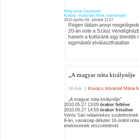
Nóta-show Újszászon
Kultúra
-
Kulturális hírek, események
2010 április 09., péntek 11:57
Régen láttam annyi megelégedet
20-án este a Szász Vendégházba
hanem a kultúránk egy töredék ré
egymástól elválaszthatatlan
„A magyar nóta királynője
16 éve
|
Kovács Istvánné Mária 
„A magyar nóta királynője”
2010.05.27 13:09
órakor feltéve
2010.05.27 14:59
órakor frissítve
Vörös Sári nótaénekes születésének 1
6-án, vasárnap délután 16 órától nót
énekeseinek részvételével.