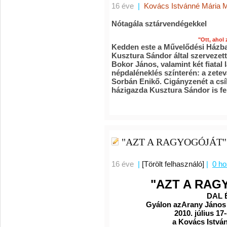
16 éve
|
Kovács Istvánné Mária 
Nótagála sztárvendégekkel
"Ott, ahol 
Kedden este a Művelődési Házban
Kusztura Sándor által
szervezett
Bokor János, valamint két fiatal 
népdaléneklés színterén: a zete
Sorbán Enikő. Cigányzenét a csí
házigazda Kusztura Sándor
is f
"AZT A RAGYOGÓJÁT"
16 éve
|
[Törölt felhasználó]
|
0 h
"AZT A RAGY
DAL ÉS NÓT
Gyálon azArany János Kozö
2010. július 1
a Kovács István Pál Da