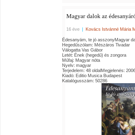
Magyar dalok az édesanyár
16 éve
|
Kovács Istvánné Mária 
Édesanyám, te jó asszonyMagyar da
Hegedűszólam:
Mészáros Tivadar
Válogatta
Vas Gábor
Letét
:
Ének (hegedű) és zongora
Műfaj
:
Magyar nóta
Nyelv
:
magyar
Terjedelem
:
48 oldal
Megjelenés
:
2006
Kiadó
:
Editio Musica Budapest
Katalógusszám
:
50286