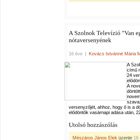
A Szolnok Televízió "Van e
nótaversenyének
16 éve
|
Kovács Istvánné Mária 
A Szol
című n
24 ver
elődön
A nove
döntöt
novemb
szavaz
versenyzőjét, ahhoz, hogy ő is a 
elődöntők vasárnapi adása után, 22
Utolsó hozzászólás
Mészáros János Elek
üzente
16