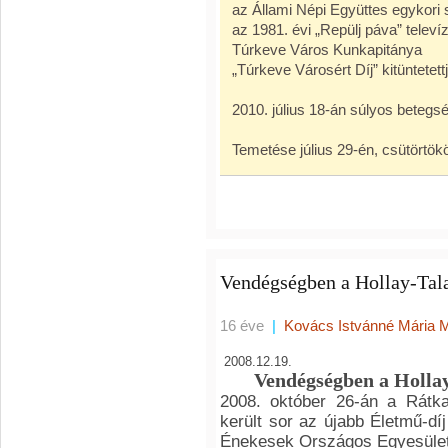
az Állami Népi Együttes egykori
az 1981. évi „Repülj páva” tele
Túrkeve Város Kunkapitánya
„Túrkeve Városért Díj” kitüntetett
2010. július 18-án súlyos betegs
Temetése július 29-én, csütörtö
Vendégségben a Hollay-Tal
16 éve
|
Kovács Istvánné Mária 
2008.12.19.
Vendégségben a Holla
2008. október 26-án a Rátka
került sor az újabb Életmű-d
Énekesek Országos Egyesülete á