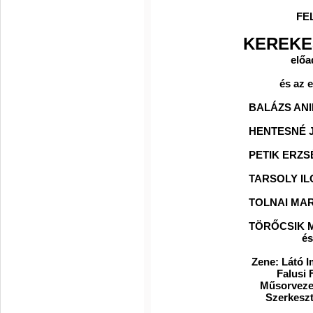
FE
KEREKE
előad
és az e
BALÁZS A
HENTESNÉ JULIKA
PETIK ERZSÉBET
TARSOLY ILONA 
TOLNAI MARIKA 
TÖRŐCSIK MÁRTA
és a közö
Zene: Látó Imre és 
Falusi Ferenc 
Műsorvezető: Ková
Szerkesztő: Kere