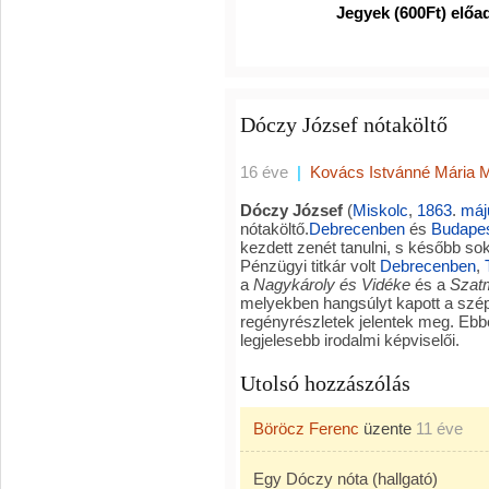
Jegyek (600Ft) előadás elő
Dóczy József nótaköltő
16 éve
|
Kovács Istvánné Mária 
Dóczy József
(
Miskolc
,
1863
.
máj
nótaköltő.
Debrecenben
és
Budape
kezdett zenét tanulni, s később s
Pénzügyi titkár volt
Debrecenben
,
a
Nagykároly és Vidéke
és a
Szat
melyekben hangsúlyt kapott a szépi
regényrészletek jelentek meg. Ebbe
legjelesebb irodalmi képviselői.
Utolsó hozzászólás
Böröcz Ferenc
üzente
11 éve
Egy Dóczy nóta (hallgató)