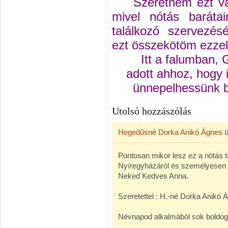
Szeretném ezt val
mivel nótás baráta
találkozó szervezés
ezt összekötöm ezzel
Itt a falumban, G
adott ahhoz, hogy 
ünnepelhessünk b
Utolsó hozzászólás
Hegedűsné Dorka Anikó Ágnes
ü
Pontosan mikor lesz ez a nótás t
Nyíregyházáról és személyesen i
Neked Kedves Anna.
Szeretettel : H.-né Dorka Anikó 
Névnapod alkalmából sok boldog