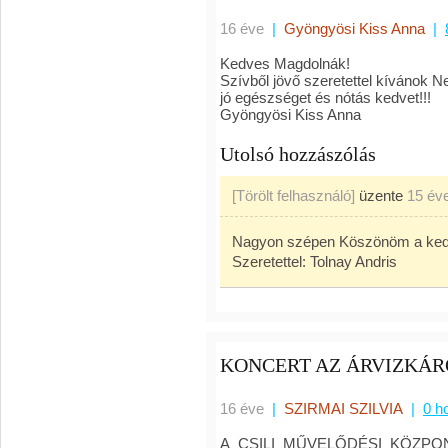
16 éve
|
Gyöngyösi Kiss Anna
|
Kedves Magdolnák!
Szívből jövő szeretettel kívánok N
jó egészséget és nótás kedvet!!!
Gyöngyösi Kiss Anna
Utolsó hozzászólás
[Törölt felhasználó]
üzente
15 év
Nagyon szépen Köszönöm a kedve
Szeretettel: Tolnay Andris
KONCERT AZ ÁRVIZKÁR
16 éve
|
SZIRMAI SZILVIA
|
0 h
A CSILI MŰVELŐDÉSI KÖZPO