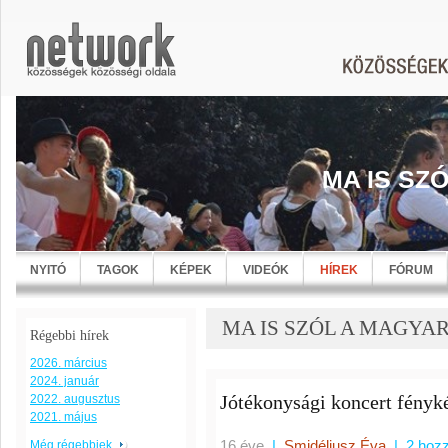
MA IS SZ
NYITÓ
TAGOK
KÉPEK
VIDEÓK
HÍREK
FÓRUM
MA IS SZÓL A MAGYARNÓT
Régebbi hírek
2026. március
2024. január
Jótékonysági koncert fényk
2022. augusztus
2021. május
16 éve
|
Smidéliusz Éva
|
2 hoz
Még régebbiek