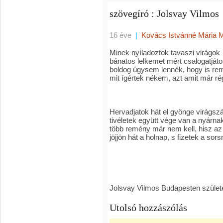
szövegíró : Jolsvay Vilmos
16 éve
|
Kovács Istvánné Mária 
Minek nyíladoztok tavaszi virágok
bánatos lelkemet mért csalogatját
boldog úgysem lennék, hogy is rem
mit ígértek nékem, azt amit már r
Hervadjatok hát el gyönge virágsz
tivéletek együtt vége van a nyárna
több remény már nem kell, hisz az
jöjjön hát a holnap, s fizetek a sor
Jolsvay Vilmos Budapesten születe
Utolsó hozzászólás