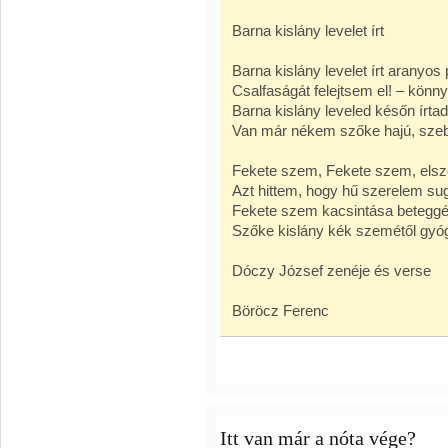
Barna kislány levelet írt
Barna kislány levelet írt aranyos 
Csalfaságát felejtsem el! – könnye
Barna kislány leveled későn írta
Van már nékem szőke hajú, szeb
Fekete szem, Fekete szem, elszé
Azt hittem, hogy hű szerelem sug
Fekete szem kacsintása beteggé
Szőke kislány kék szemétől gyóg
Dóczy József zenéje és verse
Böröcz Ferenc
Itt van már a nóta vége?