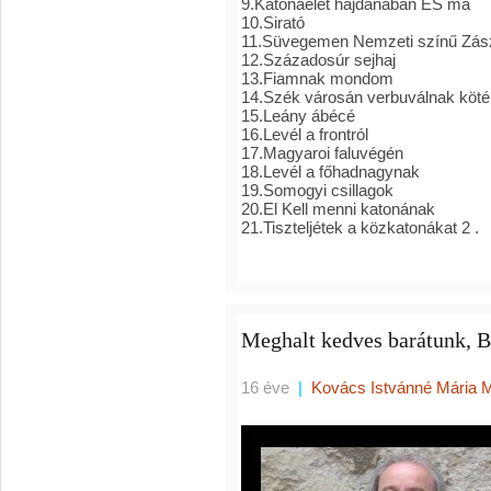
9.Katonaélet hajdanában ÉS ma
10.Sirató
11.Süvegemen Nemzeti színű Zás
12.Századosúr sejhaj
13.Fiamnak mondom
14.Szék városán verbuválnak kötél
15.Leány ábécé
16.Levél a frontról
17.Magyaroi faluvégén
18.Levél a főhadnagynak
19.Somogyi csillagok
20.El Kell menni katonának
21.Tiszteljétek a közkatonákat 2 .
Meghalt kedves barátunk, 
16 éve
|
Kovács Istvánné Mária 