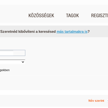
 Szeretnéd kibővíteni a keresésed
más tartalmakra is
?
égekben
Név szerint