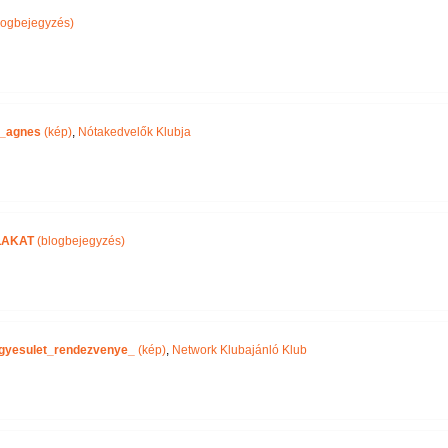
logbejegyzés)
_agnes
(kép)
,
Nótakedvelők Klubja
LAKAT
(blogbejegyzés)
gyesulet_rendezvenye_
(kép)
,
Network Klubajánló Klub