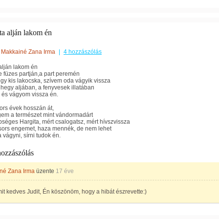
ta alján lakom én
Makkainé Zana Irma
|
4 hozzászólás
alján lakom én
ze füzes partján,a part peremén
 egy kis lakocska, szívem oda vágyik vissza
 hegy aljában, a fenyvesek illatában
 és vágyom vissza én.
ors évek hosszán át,
gem a természet mint vándormadárt
pséges Hargita, mért csalogatsz, mért hívszvissza
 sors engemet, haza mennék, de nem lehet
 vágyni, sírni tudok én.
hozzászólás
né Zana Irma
üzente
17 éve
it kedves Judit, Én köszönöm, hogy a hibát észrevette:)