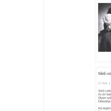
Sűrű csi
17 éve
|
Sűrű csil
Az én bab
Olyan sz
Odavárja
Ha legény