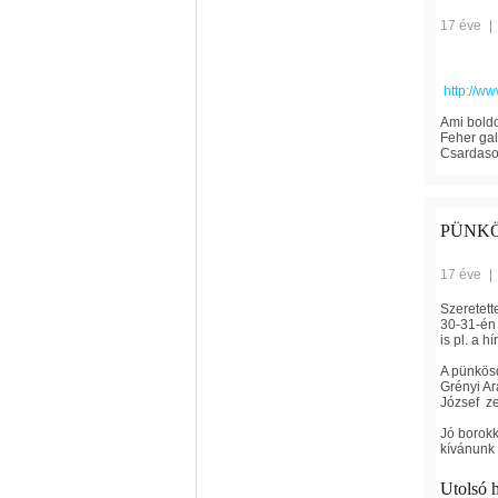
17 éve
|
http://w
Ami boldo
Feher gala
Csardasok
PÜNK
17 éve
|
Szeretett
30-31-én 
is pl. a 
A pünkösd
Grényi Ar
József z
Jó borokk
kívánunk 
Utolsó 