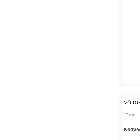
VÖRÖS
17 éve
|
Kedves