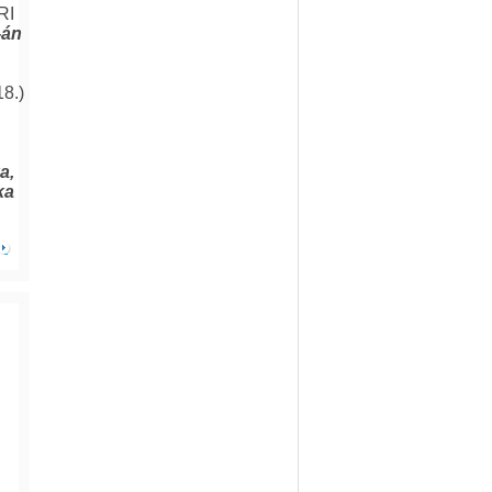
RI
-án
8.)
a,
ka