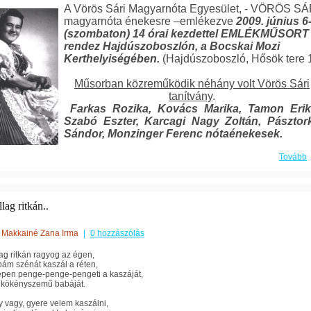
A Vörös Sári Magyarnóta Egyesület, - VÖRÖS SÁ
magyarnóta énekesre –emlékezve
2009. június 6
(szombaton) 14 órai kezdettel EMLÉKMŰSORT
rendez Hajdúszoboszlón, a Bocskai Mozi
Kerthelyiségében.
(Hajdúszoboszló, Hősök tere 1
Műsorban közreműködik néhány volt Vörös Sári
tanítvány
.
Farkas Rozika, Kovács Marika, Tamon Erik
Szabó Eszter, Karcagi Nagy Zoltán, Pásztor
Sándor, Monzinger Ferenc nótaénekesek.
Tovább
llag ritkán..
Makkainé Zana Irma
|
0 hozzászólás
lag ritkán ragyog az égen,
ám szénát kaszál a réten,
épen penge-penge-pengeti a kaszáját,
 kökényszemű babáját.
 vagy, gyere velem kaszálni,