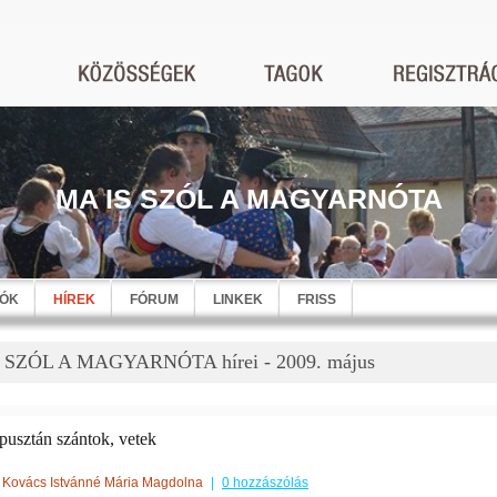
MA IS SZÓL A MAGYARNÓTA
EÓK
HÍREK
FÓRUM
LINKEK
FRISS
 SZÓL A MAGYARNÓTA hírei - 2009. május
pusztán szántok, vetek
Kovács Istvánné Mária Magdolna
|
0 hozzászólás