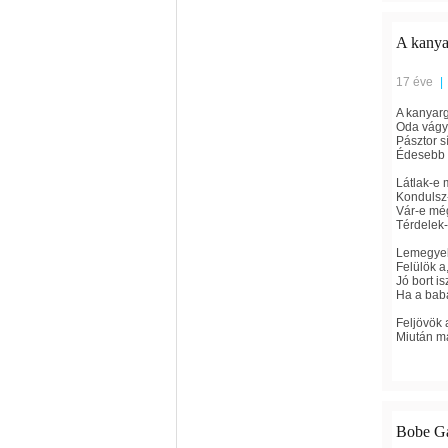
A kanyar
17 éve
|
A kanyarg
Oda vágyi
Pásztor s
Édesebb o
Látlak-e 
Kondulsz-
Vár-e még
Térdelek-
Lemegyek
Felülök a,
Jó bort 
Ha a bab
Feljövök a
Miután má
Bobe Ga