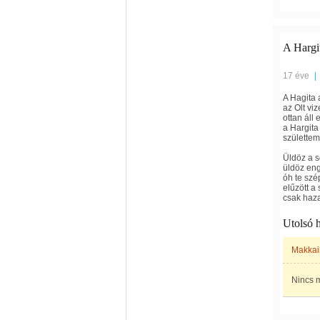
A Hargi
17 éve
|
A Hagita 
az Olt vi
ottan áll
a Hargita
születtem
Üldöz a s
üldöz en
óh te szé
elűzött a
csak haza
Utolsó 
Makkai
Nincs m