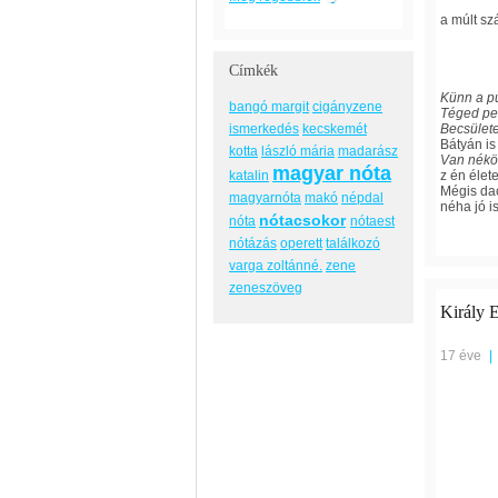
a múlt sz
Címkék
Künn a p
bangó margit
cigányzene
Téged ped
ismerkedés
kecskemét
Becsülete
Bátyán is
kotta
lászló mária
madarász
Van néköm
magyar nóta
katalin
z én élet
Mégis dac
magyarnóta
makó
népdal
néha jó is
nótacsokor
nóta
nótaest
nótázás
operett
találkozó
varga zoltánné.
zene
zeneszöveg
Király 
17 éve
|