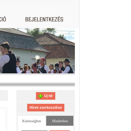
Új hír
Hírek szerkesztése
Közösségben
Mindenben