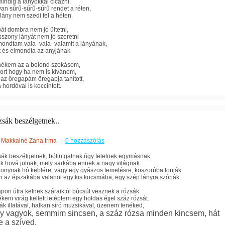
indig a lányokkal cicázni.
an sűrű-sűrű-sűrű rendet a réten,
slány nem szedi fel a héten.
át dombra nem jó ültetni,
szony lányát nem jó szeretni
ondtam vala -vala- valamit a lányának,
t és elmondta az anyjának
ékem az a bolond szokásom,
ort hogy ha nem is kivánom,
az öregapám öregapja tanított,
 hordóval is koccintott.
zsák beszélgetnek..
Makkainé Zana Irma
|
0 hozzászólás
sák beszélgetnek, bólintgatnak úgy felelnek egymásnak.
ák hová jutnak, mely sarkába ennek a nagy világnak.
onynak hó keblére, vagy egy gyászos temetésre, koszorúba fonják
n az éjszakába valahol egy kis kocsmába, egy szép lányra szórják.
pon útra kelnek száraiktól búcsút vesznek a rózsák.
kem virág kellett letéptem egy holdas éjjel száz rózsát.
ák illatával, halkan síró muzsikával, üzenem tenéked,
y vagyok, semmim sincsen, a száz rózsa minden kincsem, hát
e a szíved.