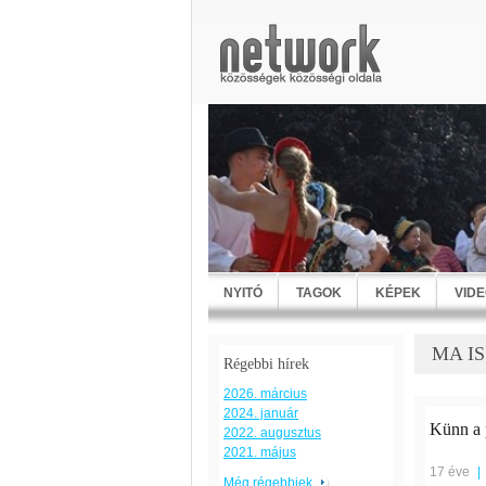
NYITÓ
TAGOK
KÉPEK
VID
MA IS
Régebbi hírek
2026. március
2024. január
Künn a 
2022. augusztus
2021. május
17 éve
|
Még régebbiek