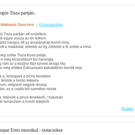
gós Tisza partján..
Makkainé Zana Irma
|
0 hozzászólás
ó Tisza partján ott születtem,
k egyre vissza az én lelkem.
íptól hangos ott az árvalányhajt termő róna,
tt a madárdal, kékebb az ég zöldebb a fű szebb a róna.
még szőke Tisza füzes partja,
e még kicsinyfalum kis harangja.
 rám az a kislány fájó szívvel ahogy írta,
e még előtted Édesanyám kakukkfűvel benőtt sírja.
 a, lemegyek a picne fenekére
 felülök a hordó tetejére
iszom, mégsem vagyok részeg
ám, az a csalfa két szemébe nézek
, feljövök a pince fenekéről, / hatudok/
r lemásztam a hordó tetejéről.
Tovább
spar Erno muzsikal - notacsokor