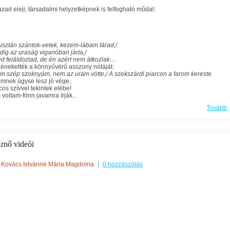
ázad eleji, társadalmi helyzetképnek is felfogható műdal:
usztán szántok-vetek, kezem-lábam fára
d,/
ig az uraság viganóban járta,/
d feláldoztad, de én azért nem átkozlak…
 énekelték a könnyűvérű asszony nótáját:
 szép szoknyám, nem az uram vötte,/ A szekszárdi piarcon a farom kereste.
emnek úgyse lesz jó vége,
os szívvel tekintek elébe!
 voltam-fönn javamra írják...
Tovább
Ernő videói
Kovács Istvánné Mária Magdolna
|
0 hozzászólás