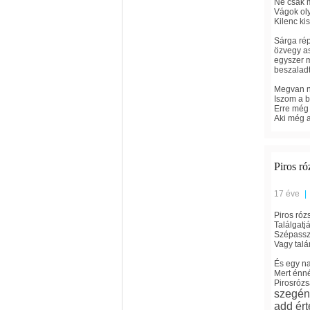
Ne csak m
Vágok oly
Kilenc ki
Sárga rép
özvegy as
egyszer m
beszalad
Megvan n
Iszom a b
Erre még 
Aki még a
Piros ró
17 éve
|
Piros róz
Találgatj
Szépassz
Vagy talá
És egy na
Mert énné
Pirosrózs
szegén
add ért