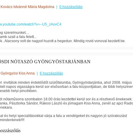
Kovács Istvánné Mária Magdolna
|
0 hozzászólás
ww.youtube.com/watch?v=--U5_zAvvC4
g szerelmunket....
mb szall a falu felett...
.. Alacsony volt de nagyot huzott a hegedun. Mindig rovid vonoval kezdett be.
ÖSDI NÓTASZÓ GYÖNGYÖSTARJÁNBAN
Gyöngyösi Kiss Anna
|
6 hozzászólás
el invitálok minden érdeklődőt szülőfalumba, Gyöngyöstarjánba, ahol 2008. május
két napos vigasságra kerül sor elsősorban a falu központjában, de több helyszíne
híresebb helyi pincékben.
i nótaműsorra szombaton 18.00 órás kezdettel kerül sor és a résztvevő énekesek:
anka, Pásztorka Sándor, Rákosi László és jómagam Kiss Anna, zenél az apci Radi
enekara.
al és helyi specialitásokkal várja a falu a vendégeket és nagyon jó szórakozást
mindenkinek!!!!
hozzászólás