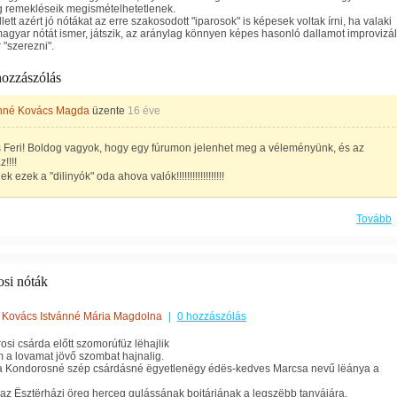
g remekléseik megismételhetetlenek.
ett azért jó nótákat az erre szakosodott "iparosok" is képesek voltak írni, ha valaki
agyar nótát ismer, játszik, az aránylag könnyen képes hasonló dallamot improvizál
 "szerezni".
hozzászólás
hné Kovács Magda
üzente
16 éve
 Feri! Boldog vagyok, hogy egy fúrumon jelenhet meg a véleményünk, és az
!!!!
 ezek a "dilinyók" oda ahova valók!!!!!!!!!!!!!!!!!!
Tovább
si nóták
Kovács Istvánné Mária Magdolna
|
0 hozzászólás
osi csárda előtt szomorúfüz lëhajlik
 a lovamat jövő szombat hajnalig.
l a Kondorosné szép csárdásné ëgyetlenëgy édës-kedves Marcsa nevű lëánya a
az Ësztërházi öreg herceg gulássának bojtárjának a legszëbb tanyájára.