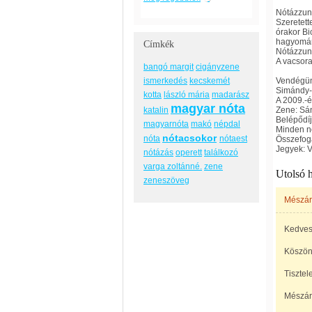
Nótázzun
Szeretett
órakor Bi
hagyomán
Címkék
Nótázzun
A vacsora
bangó margit
cigányzene
ismerkedés
kecskemét
Vendégün
Simándy-
kotta
lászló mária
madarász
A 2009.-
magyar nóta
katalin
Zene: Sá
Belépődíj:
magyarnóta
makó
népdal
Minden nó
nótacsokor
nóta
nótaest
Összefog
Jegyek: V
nótázás
operett
találkozó
varga zoltánné.
zene
Utolsó 
zeneszöveg
Mészár
Kedves
Köszön
Tisztele
Mészár