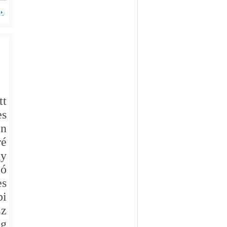
tt
es
an
ré
gy
zó
es
bi
Ez
ég