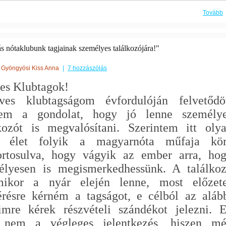
Tovább
s nótaklubunk tagjainak személyes találkozójára!"
Gyöngyösi Kiss Anna
|
7 hozzászólás
es Klubtagok!
ves klubtagságom évfordulóján felvetődö
em a gondolat, hogy jó lenne személy
lkozót is megvalósítani. Szerintem itt oly
v élet folyik a magyarnóta műfaja kö
ortosulva, hogy vágyik az ember arra, ho
élyesen is megismerkedhessünk. A találko
mikor a nyár elején lenne, most előzet
érésre kérném a tagságot, e célból az aláb
imre kérek részvételi szándékot jelezni. 
nem a végleges jelentkezés, hiszen m