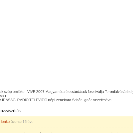
k szép emlékei. VIVE 2007 Magyarnóta és csárdások fesztiválja Torontálvásáshely
sa )
VAJDASÁGI RÁDIÓ TELEVIZIO népi zenekara Schőn Ignác vezetésével.
hozzászólás
 lenke
üzente
16 éve