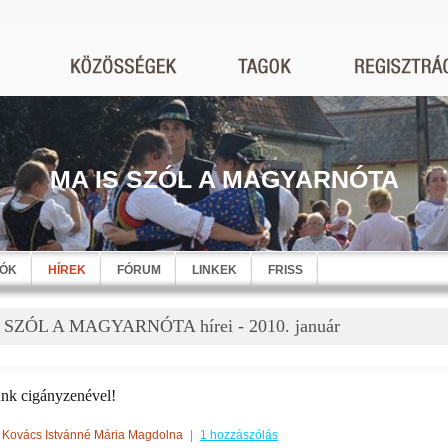
MA IS SZÓL A MAGYARNÓTA
EÓK
HÍREK
FÓRUM
LINKEK
FRISS
 SZÓL A MAGYARNÓTA hírei - 2010. január
nk cigányzenével!
Kovács Istvánné Mária Magdolna
|
1 hozzászólás