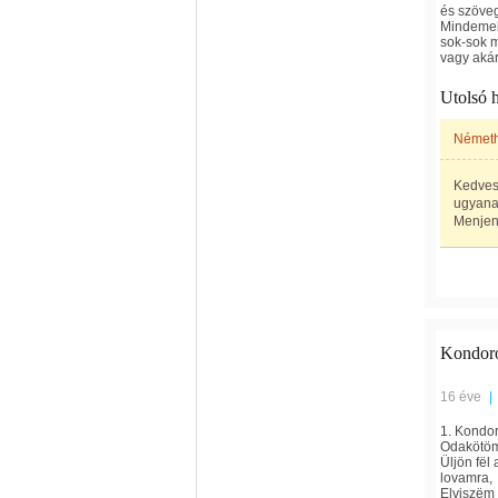
és szöve
Mindemell
sok-sok m
vagy akár
Utolsó 
Német
Kedves
ugyanaz
Menjenek
Kondoro
16 éve
|
1. Kondor
Odakötöm
Üljön fë
lovamra,
Elviszëm 