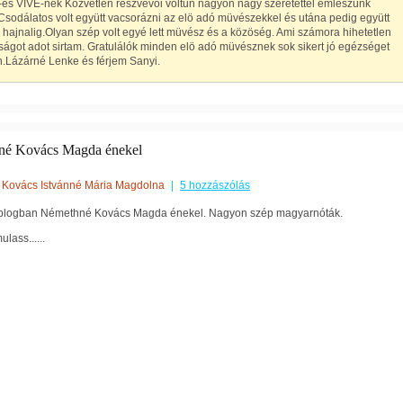
-es VIVE-nek Közvetlen részvevöi voltun nagyon nagy szeretettel emlészünk
Csodálatos volt együtt vacsorázni az elö adó müvészekkel és utána pedig együtt
 hajnalig.Olyan szép volt egyé lett müvész és a közöség. Ami számora hihetetlen
ágot adot sirtam. Gratulálók minden elö adó müvésznek sok sikert jó egézséget
n.Lázárné Lenke és férjem Sanyi.
né Kovács Magda énekel
Kovács Istvánné Mária Magdolna
|
5 hozzászólás
blogban Némethné Kovács Magda énekel. Nagyon szép magyarnóták.
ulass......