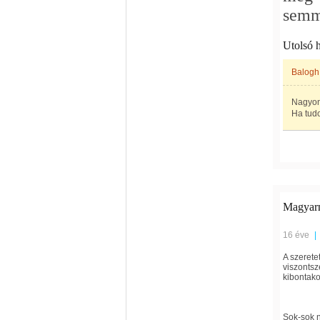
semm
Utolsó 
Balogh
Nagyon 
Ha tud
Magyarn
16 éve
|
A szerete
viszontsz
kibontak
Sok-sok n