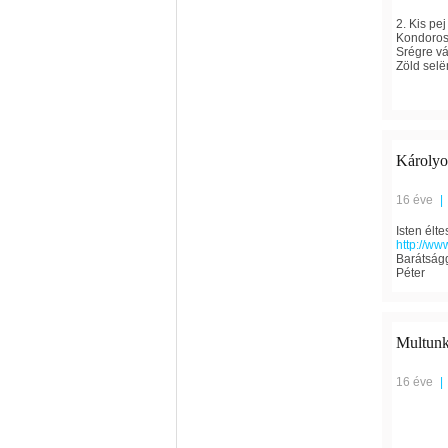
2. Kis pe
Kondoros
Srégre vág
Zöld selë
Károlyo
16 éve
|
Isten élt
http://ww
Barátságg
Péter
Multunk
16 éve
|