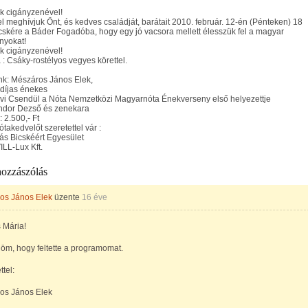
k cigányzenével!
el meghívjuk Önt, és kedves családját, barátait 2010. február. 12-én (Pénteken) 18
cskére a Báder Fogadóba, hogy egy jó vacsora mellett élesszük fel a magyar
yokat!
k cigányzenével!
 : Csáky-rostélyos vegyes körettel.
k: Mészáros János Elek,
díjas énekes
évi Csendül a Nóta Nemzetközi Magyarnóta Énekverseny első helyezettje
ndor Dezső és zenekara
 2.500,- Ft
takedvelőt szeretettel vár :
ás Bicskéért Egyesület
ILL-Lux Kft.
hozzászólás
os János Elek
üzente
16 éve
 Mária!
öm, hogy feltette a programomat.
ttel:
os János Elek