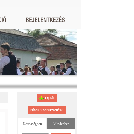
Új hír
Hírek szerkesztése
Közösségben
Mindenben