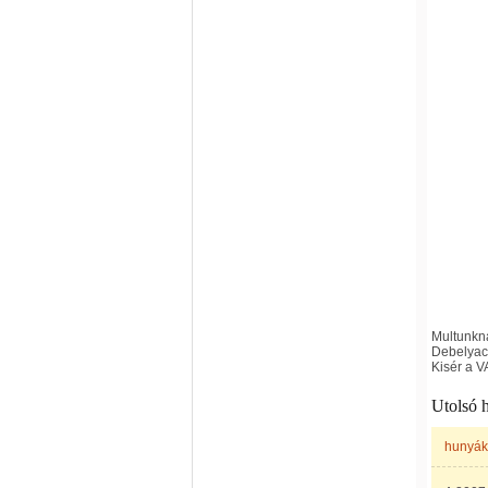
Multunkna
Debelyac
Kisér a 
Utolsó 
hunyák