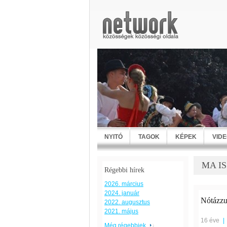
NYITÓ
TAGOK
KÉPEK
VID
MA IS
Régebbi hírek
2026. március
2024. január
Nótázzu
2022. augusztus
2021. május
16 éve
|
Még régebbiek