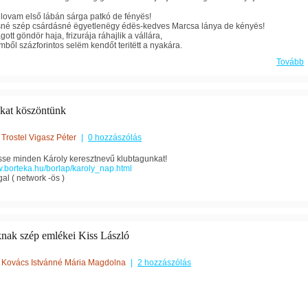
j lovam első lábán sárga patkó de fényës!
né szép csárdásné ëgyetlenëgy édës-kedves Marcsa lánya de kényës!
ott göndör haja, frizurája ráhajlik a vállára,
mből százforintos selëm kendőt teritëtt a nyakára.
Tovább
kat köszöntünk
Trostel Vigasz Péter
|
0 hozzászólás
esse minden Károly keresztnevű klubtagunkat!
w.borteka.hu/borlap/karoly_nap.html
al ( network -ös )
nak szép emlékei Kiss László
Kovács Istvánné Mária Magdolna
|
2 hozzászólás