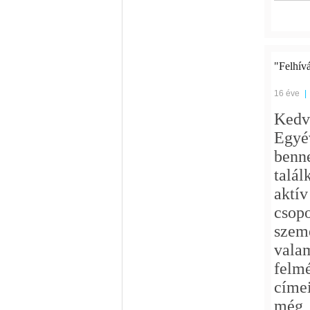
"Felhívá
16 éve
|
Kedv
Egyé
benn
talá
aktí
csop
szem
vala
felm
címe
még 