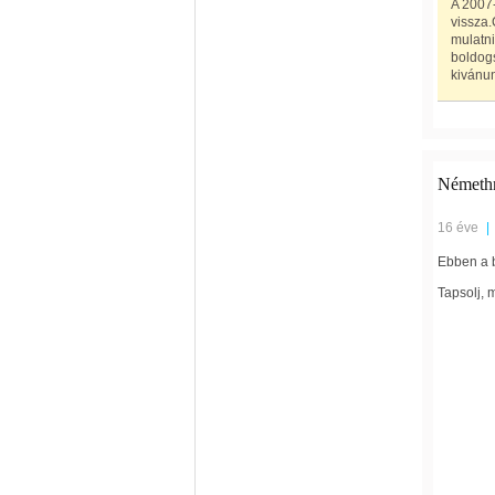
A 2007
vissza.
mulatni
boldogs
kivánu
Németh
16 éve
|
Ebben a 
Tapsolj, m