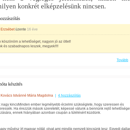
ilyen konkrét elképzelésünk nincsen.
hozzászólás
 Erzsébet
üzente
16 éve
köszönöm a lehetőséget, nagyon jó az ötlet!
ok és szabadnapos leszek, megyek!!!!
Tovább
óta készités
Kovács Istvánné Mária Magdolna
|
4 hozzászólás
t nagy kincsMinden ember legmélyebb érzelmi szükséglete, hogy szeressen és
eressék. Ha érezzük mások szeretetét, képessé válunk a bennünk rejlő lehetősége
ozására, ennek hiányában azonban csupán a túlélésért küzdünk.
agy művész írt magyar nótát, olyat ami mindíg nemzeti kincsünk lesz. Egyedi dall