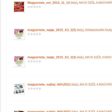
Magyarnota_est_2014_11_14
(kép)
,
MA IS SZÓL A MAGYA
magyarnota_napja_2015_A3_2(3)
(kép)
,
Nótakedvelők Klub
magyarnota_napja_2015_A3_2(3)
(kép)
,
MA IS SZÓL A MA
magyarnota_sajttaj_itb%20(1)
(kép)
,
MA IS SZÓL A MAGYA
magyarnota_sajttaj_itb%20(3)
(kép)
,
MA IS SZÓL A MAGYA