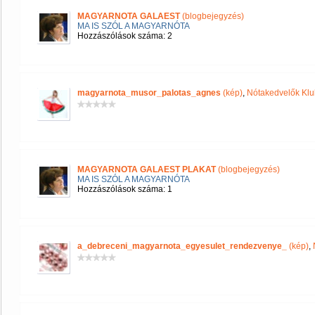
MAGYARNOTA GALAEST
(blogbejegyzés)
MA IS SZÓL A MAGYARNÓTA
Hozzászólások száma: 2
magyarnota_musor_palotas_agnes
(kép)
,
Nótakedvelők Klu
MAGYARNOTA GALAEST PLAKAT
(blogbejegyzés)
MA IS SZÓL A MAGYARNÓTA
Hozzászólások száma: 1
a_debreceni_magyarnota_egyesulet_rendezvenye_
(kép)
,