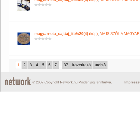
magyarnota_sajttaj_itb%20(4)
(kép)
,
MA IS SZÓL A MAGYA
1
2
3
4
5
6
7
...
37
következő
utolsó
© 2007 Copyright Network.hu Minden jog fenntartva.
Impress