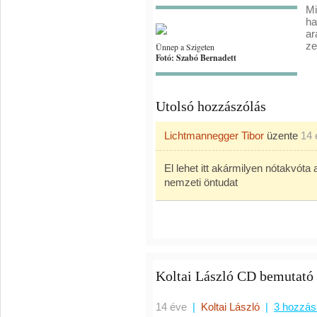
Mi
ha
ar
ze
Ünnep a Szigeten
Fotó: Szabó Bernadett
Utolsó hozzászólás
Lichtmannegger Tibor
üzente
14 
El lehet itt akármilyen nótakvót
nemzeti öntudat
Koltai László CD bemutató 
14 éve
|
Koltai László
|
3 hozzás