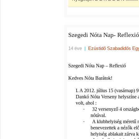
Szegedi Nóta Nap- Reflexió
14 éve
|
Ezüstidő Szabadidős Eg
Szegedi Nóta Nap – Reflexió
Kedves Nóta Barátok!
I. A 2012. július 15 (vasárnap) 
Dankó Nóta Verseny helyszíne a
volt, ahol :
·
32 versenyző 4 országbó
nótával.
·
A klubhelyiség méretű 
benevezettek a nézők elő
helyiség ablakait zárva 