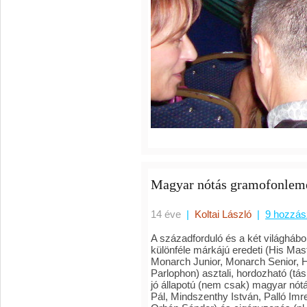
Magyar nótás gramofonleme
14 éve
|
Koltai László
|
9 hozzás
A századforduló és a két világhábor
különféle márkájú eredeti (His Mas
Monarch Junior, Monarch Senior, 
Parlophon) asztali, hordozható (tá
jó állapotú (nem csak) magyar nótá
Pál, Mindszenthy István, Palló Imre