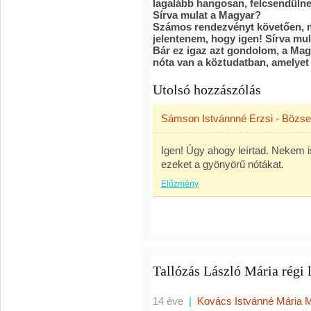
lagalább hangosan, felcsendülnek
Sírva mulat a Magyar?
Számos rendezvényt követően, min
jelentenem, hogy igen! Sírva mu
Bár ez igaz azt gondolom, a Mag
nóta van a köztudatban, amelyet
Utolsó hozzászólás
Sámson Istvánnné Erzsi - Bözse 
Igen! Úgy ahogy leírtad. Nekem i
ezeket a gyönyörű nótákat.
Előzmény
Tallózás László Mária régi 
14 éve
|
Kovács Istvánné Mária 