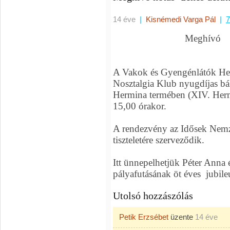
14 éve
|
Kisnémedi Varga Pál
|
7
Meghívó
A Vakok és Gyengénlátók He
Nosztalgia Klub nyugdíjas bá
Hermina termében (XIV. Herm
15,00 órakor.
A rendezvény az Idősek Nemz
tiszteletére szerveződik.
Itt ünnepelhetjük Péter Anna
pályafutásának öt éves
jubil
Utolsó hozzászólás
Petik Erzsébet
üzente
14 éve