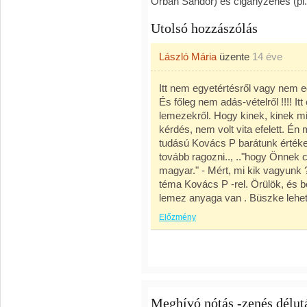
Orbán Sándor) és cigányzenés (pl.
Utolsó hozzászólás
László Mária
üzente
14 éve
Itt nem egyetértésről vagy nem e
És főleg nem adás-vételről !!!! 
lemezekről. Hogy kinek, kinek mit
kérdés, nem volt vita efelett. 
tudású Kovács P barátunk értékes
tovább ragozni.., .."hogy Önnek 
magyar." - Mért, mi kik vagyunk
téma Kovács P -rel. Örülök, és 
lemez anyaga van . Büszke lehet
Előzmény
Meghívó nótás -zenés délut