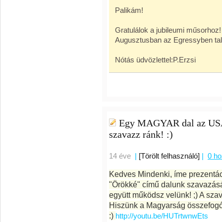
Palikám!
Gratulálok a jubileumi műsorhoz
Augusztusban az Egressyben tal
Nótás üdvözlettel:P.Erzsi
Egy MAGYAR dal az USA 
szavazz ránk! :)
14 éve
|
[Törölt felhasználó]
|
0 h
Kedves Mindenki, íme prezentá
"Örökké" című dalunk szavazás
együtt működsz velünk! ;) A szav
Hiszünk a Magyarság összefogó 
:)
http://youtu.be/HUTrtwnwEts