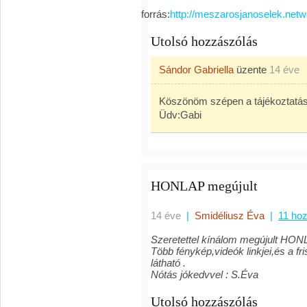
forrás:
http://meszarosjanoselek.netw
Utolsó hozzászólás
Sándor Gabriella
üzente
14 éve
Köszönöm szépen a tájékoztatás
Üdv:Gabi
HONLAP megújult
14 éve
|
Smidéliusz Éva
|
11 ho
Szeretettel kínálom megújult HO
Több fénykép,videók linkjei,és a
látható .
Nótás jókedvvel : S.Éva
Utolsó hozzászólás