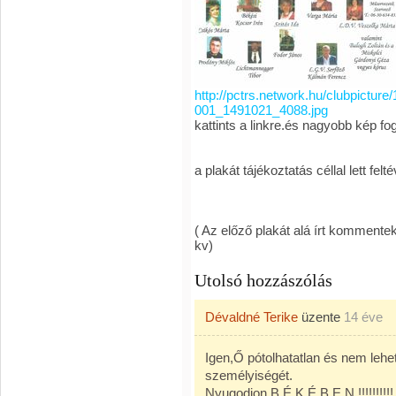
http://pctrs.network.hu/clubpicture
001_1491021_4088.jpg
kattints a linkre.és nagyobb kép fo
a plakát tájékoztatás céllal lett felté
( Az előző plakát alá írt kommente
kv)
Utolsó hozzászólás
Dévaldné Terike
üzente
14 éve
Igen,Ő pótolhatatlan és nem lehet
személyiségét.
Nyugodjon B É K É B E N !!!!!!!!!!