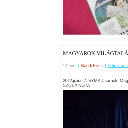
MAGYAROK VILÁGTALÁ
14 éve
|
Bagdi Erzsi
|
0 hozzász
2012.julius 7. SYMA Csarnok Ma
SZÓL A NÓTA