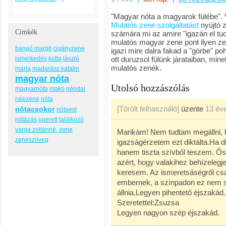
"Magyar nóta a magyarok fülébe". V
Mulatós zene szolgáltatást
nyújtó 
Címkék
számára mi az amire "igazán el tud
mulatós magyar zene pont ilyen zen
bangó margit
cigányzene
igazi mire dalra fakad a "görbe" 
ismerkedés
kotta
lászló
ott duruzsol fülünk járataiban, min
mulatós zenék.
mária
madarász katalin
magyar nóta
Utolsó hozzászólás
magyarnóta
makó
népdal
népzene
nóta
[Törölt felhasználó]
üzente
13 év
nótacsokor
nótaest
nótázás
operett
találkozó
varga zoltánné.
zene
Marikám! Nem tudtam megállni, h
zeneszöveg
igazságérzetem ezt diktálta.Ha d
hanem tiszta szívből teszem. 
azért, hogy valakihez behízele
keresem. Az ismeretsáségről csa
embernek, a színpadon ez nem se
állnia.Legyen pihentető éjszakád.
Szeretettel:Zsuzsa
Legyen nagyon szép éjszakád.