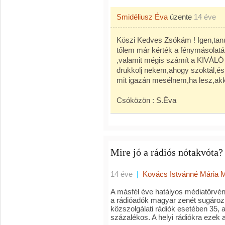
Smidéliusz Éva
üzente
14 éve
Köszi Kedves Zsókám ! Igen,tan
tőlem már kérték a fénymásolatát
,valamit mégis számít a KIVÁLÓ 
drukkolj nekem,ahogy szoktál,és 
mit igazán mesélnem,ha lesz,akk
Csóközön : S.Éva
Mire jó a rádiós nótakvóta?
14 éve
|
Kovács Istvánné Mária 
A másfél éve hatályos médiatörvé
a rádióadók magyar zenét sugározn
közszolgálati rádiók esetében 35,
százalékos. A helyi rádiókra ezek