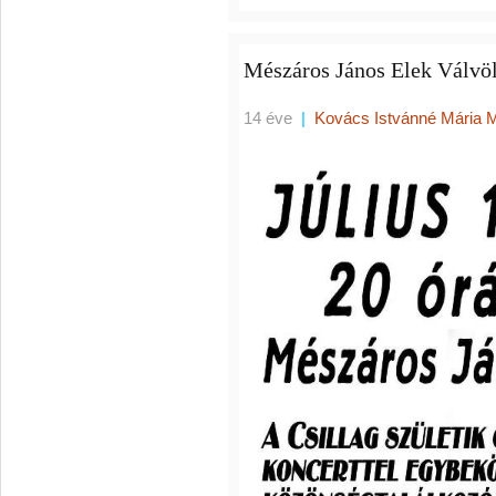
Mészáros János Elek Válvöl
14 éve
|
Kovács Istvánné Mária 