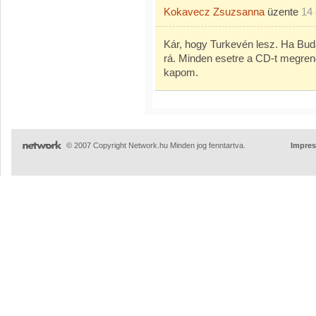
Kokavecz Zsuzsanna
üzente
14
Kár, hogy Turkevén lesz. Ha Bu
rá. Minden esetre a CD-t megre
kapom.
© 2007 Copyright Network.hu Minden jog fenntartva.
Impre