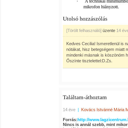
·
A technikai minimumból 
mikrofon hiányzott.
Utolsó hozzászólás
[Törölt felhasználó]
üzente
14 év
Kedves Cecilia! Ismeretlenül is 
nótákat, hisz betegségem miatt 
mindenki másnak is köszönöm ha 
Őszínte tisztelettel:D.Zs.
Találtam-áthoztam
14 éve
|
Kovács Istvánné Mária 
Forrás:
http://www.lagzicentrum
Nincs is annál szebb, mint mikor