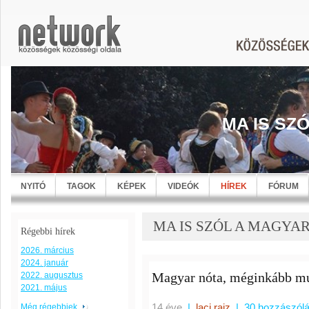
MA IS SZ
NYITÓ
TAGOK
KÉPEK
VIDEÓK
HÍREK
FÓRUM
MA IS SZÓL A MAGYARNÓT
Régebbi hírek
2026. március
2024. január
Magyar nóta, méginkább mu
2022. augusztus
2021. május
14 éve
|
laci rajz
|
30 hozzászól
Még régebbiek