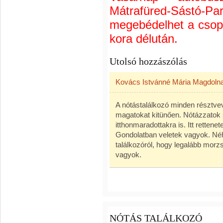
Mátrafüred-Sástó
megebédelhet a csop
kora délután.
Utolsó hozzászólás
Kovács Istvánné Mária Magdoln
A nótástalálkozó minden résztve
magatokat kitünően. Nótázzatok 
itthonmaradottakra is. Itt retten
Gondolatban veletek vagyok. Né
találkozóról, hogy legalább morz
vagyok.
NÓTÁS TALÁLKOZÓ