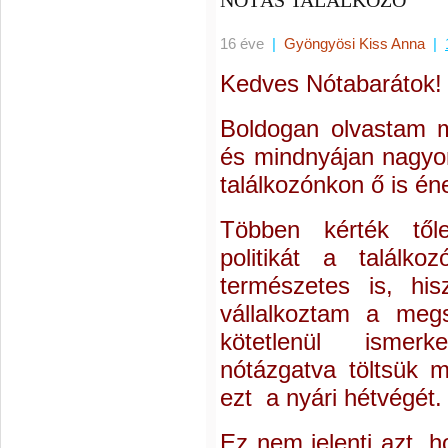
NÓTÁS TALÁLKOZÓ
16 éve
|
Gyöngyösi Kiss Anna
|
Kedves Nótabarátok!
Boldogan olvastam m
és mindnyájan nagyon
találkozónkon ő is én
Többen kérték tő
politikát a találk
természetes is, his
vállalkoztam a megs
kötetlenül ismer
nótázgatva töltsük 
ezt a nyári hétvégét.
Ez nem jelenti azt, 