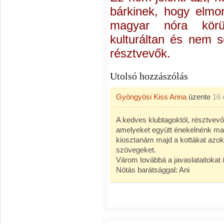
bárkinek, hogy elmo
magyar nóra körü
kulturáltan és nem 
résztvevők.
Utolsó hozzászólás
Gyöngyösi Kiss Anna
üzente
16 
A kedves klubtagoktól, résztvev
amelyeket együtt énekelnénk maj
kiosztanám majd a kottákat azok
szövegeket.
Várom továbbá a javaslataitokat
Nótás barátsággal: Ani