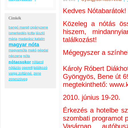
Kedves Nótabarátok!
Címkék
Közeleg a nótás öss
bangó margit
cigányzene
hiszem, mindannyi
ismerkedés
kotta
lászló
találkozást!
mária
madarász katalin
magyar nóta
magyarnóta
makó
népdal
Mégegyszer a színhel
népzene
nóta
nótacsokor
nótaest
Károly Róbert Diákho
nótázás
operett
találkozó
varga zoltánné.
zene
Gyöngyös, Bene út 6
zeneszöveg
megtekinthető: www.k
2010. június 19-20.
Érkezés a hotelbe sz
szombati programot pá
Vasárnap autóbus