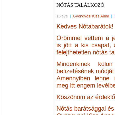
NÓTÁS TALÁLKOZÓ
16 éve
|
Gyöngyösi Kiss Anna
|
Kedves Nótabarátok!
Örömmel vettem a je
is jött a kis csapat
felejthetetlen nótás 
Mindenkinek külö
befizetésének módját 
Amennyiben lenne 
meg itt engem levélb
Köszönöm az érdeklő
Nótás barátsággal és 