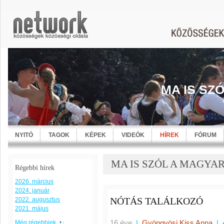
MA IS SZ
NYITÓ
TAGOK
KÉPEK
VIDEÓK
HÍREK
FÓRUM
MA IS SZÓL A MAGYARNÓ
Régebbi hírek
2026. március
2024. január
NÓTÁS TALÁLKOZÓ
2022. augusztus
2021. május
16 éve
|
Gyöngyösi Kiss Anna
|
Még régebbiek