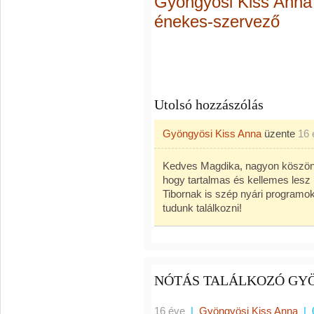
Gyöngyösi Kiss Anna
énekes-szervező
Utolsó hozzászólás
Gyöngyösi Kiss Anna
üzente
16 
Kedves Magdika, nagyon köszönj
hogy tartalmas és kellemes lesz 
Tibornak is szép nyári programok
tudunk találkozni!
NÓTÁS TALÁLKOZÓ GY
16 éve
|
Gyöngyösi Kiss Anna
|