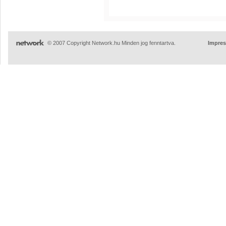
© 2007 Copyright Network.hu Minden jog fenntartva.
Impre