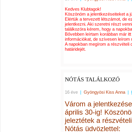
Kedves Klubtagok!
Köszönöm a jelentkezéseiteket a jú
Elértük a tervezett létszámot, de e
jelentkezni. Aki szeretni részt venn
találkozóra kérem, hogy a napokba
Bővebben leírtam korábban már itt
információkat, de szívesen leírom 
A napokban megírom a részvételi dí
határidejét.
NÓTÁS TALÁLKOZÓ
16 éve
|
Gyöngyösi Kiss Anna
|
Várom a jelentkezése
április 30-ig! Köszön
jeleztétek a részvéte
Nótás üdvözlettel: