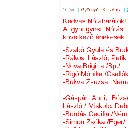
16 éve
|
Gyöngyösi Kiss Anna
|
Kedves Nótabarátok!
A gyöngyösi Nótás 
következő énekesek l
-Szabó Gyula és Bod
-Rákosi László, Petik
-Nova Brigitta /Bp./
-Rigó Mónika /Csallók
-Bukva Zsuzsa, Néme
/B
-Gáspár Anni, Bózsá
László / Miskolc, Deb
-Bordás Cecília /Ném
-Simon Zsóka /Eger/