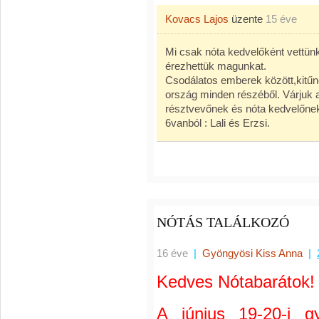
Kovacs Lajos
üzente
15 éve
Mi csak nóta kedvelőként vettünk
érezhettük magunkat.
Csodálatos emberek között,kitű
ország minden részéből. Várjuk a
résztvevőnek és nóta kedvelőnek
6vanból : Lali és Erzsi.
NÓTÁS TALÁLKOZÓ
16 éve
|
Gyöngyösi Kiss Anna
|
Kedves Nótabarátok!
A június 19-20-i g