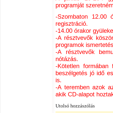
programját szeretném 
-Szombaton 12.00 ór
regisztráció.
-14.00 órakor gyülek
-A résztvevők köszön
programok ismertetés
-A résztvevők bemu
nótázás.
-Kötetlen formában f
beszélgetés jó idő e
is.
-A teremben azok a
akik CD-alapot hozta
Utolsó hozzászólás