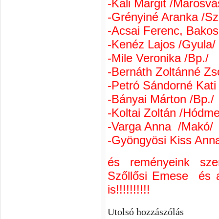
-Kali Margit /Marosvá
-Grényiné Aranka /S
-Acsai Ferenc, Bakos
-Kenéz Lajos /Gyula/
-Mile Veronika /Bp./
-Bernáth Zoltánné Zs
-Petró Sándorné Kati 
-Bányai Márton /Bp./
-Koltai Zoltán /Hódm
-Varga Anna /Makó/
-Gyöngyösi Kiss Anna
és reményeink sze
Szőllősi Emese és a 
is!!!!!!!!!!
Utolsó hozzászólás