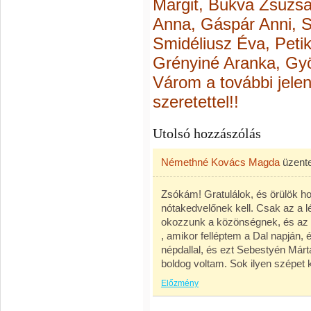
Margit, Bukva Zsuzs
Anna, Gáspár Anni, Sa
Smidéliusz Éva, Petik
Grényiné Aranka, Gy
Várom a további jele
szeretettel!!
Utolsó hozzászólás
Némethné Kovács Magda
üzent
Zsókám! Gratulálok, és örülök ho
nótakedvelőnek kell. Csak az a l
okozzunk a közönségnek, és az 
, amikor felléptem a Dal napján, 
népdallal, és ezt Sebestyén Már
boldog voltam. Sok ilyen szépet
Előzmény