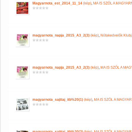
Magyarnota_est_2014_11_14
(kép)
,
MA IS SZÓL A MAGYA
magyarnota_napja_2015_A3_2(3)
(kép)
,
Nótakedvelők Klub
magyarnota_napja_2015_A3_2(3)
(kép)
,
MA IS SZÓL A MA
magyarnota_sajttaj_itb%20(1)
(kép)
,
MA IS SZÓL A MAGYA
magyarnota_sajttaj_itb%20(3)
(kép)
,
MA IS SZÓL A MAGYA