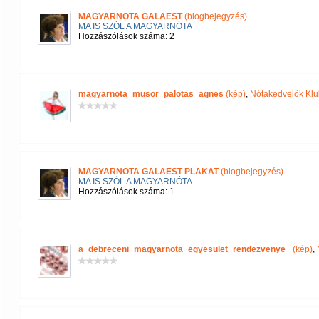
MAGYARNOTA GALAEST
(blogbejegyzés)
MA IS SZÓL A MAGYARNÓTA
Hozzászólások száma: 2
magyarnota_musor_palotas_agnes
(kép)
,
Nótakedvelők Klu
MAGYARNOTA GALAEST PLAKAT
(blogbejegyzés)
MA IS SZÓL A MAGYARNÓTA
Hozzászólások száma: 1
a_debreceni_magyarnota_egyesulet_rendezvenye_
(kép)
,