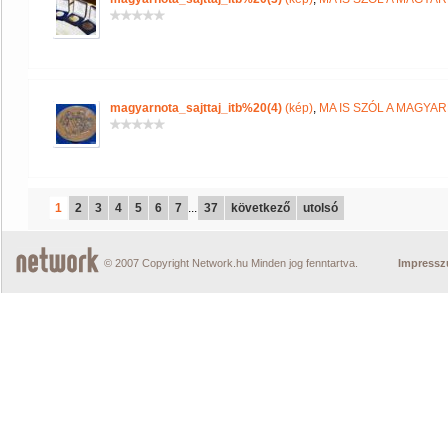
magyarnota_sajttaj_itb%20(4)
(kép)
,
MA IS SZÓL A MAGYA
1
2
3
4
5
6
7
...
37
következő
utolsó
© 2007 Copyright Network.hu Minden jog fenntartva.
Impress