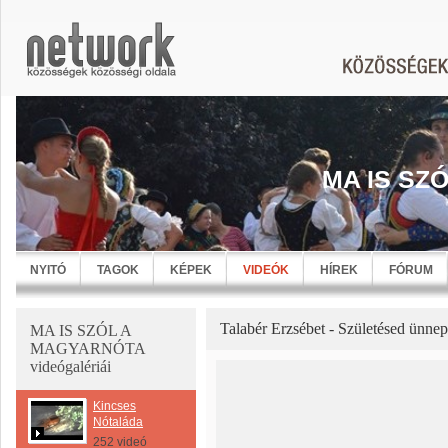
MA IS SZ
NYITÓ
TAGOK
KÉPEK
VIDEÓK
HÍREK
FÓRUM
Talabér Erzsébet - Születésed ünne
MA IS SZÓL A
MAGYARNÓTA
videógalériái
Kincses
Nótaláda
252 videó