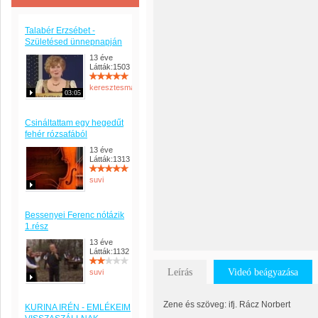
Talabér Erzsébet -
Születésed ünnepnapján
13 éve
Látták:1503
keresztesmanci
03:05
Csináltattam egy hegedűt
fehér rózsafából
13 éve
Látták:1313
suvi
Bessenyei Ferenc nótázik
1.rész
13 éve
Látták:1132
Leírás
Videó beágyazása
suvi
Zene és szöveg: ifj. Rácz Norbert
KURINA IRÉN - EMLÉKEIM