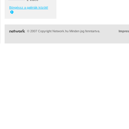
Böngéssz a galériák között!
© 2007 Copyright Network.hu Minden jog fenntartva.
Impre