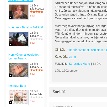
VISSZASZÁLLNAK
Születésed ünnepnapján száz virágból 
13 éve
Édeshangú muzsikával, a nótáddal kösz
Látták:1002
Ami szép van a világon, mindazokat sz
Sose érjen téged bánat, tövist ne láss, c
suvi
Örök legyen a szerelmünk, napsugaram
Most még tavasz napja ragyog, a virágok
Hungary - Balaton Felvidék
Majd, ha eljő az ősz, a tél, megsárgulva 
13 éve
/:Tűnő, múló minden, minden, szeressü
Látták:410
Ne szálljanak el az álmok, ne érjenek c
Mindig együtt ünnepeljük a te drága szül
suvi
Címkék:
talabér erzsébet - születése
Nem várom a leveledet -
Kategória:
Zene
Lerner Ferenc
Feltöltötte:
Keresztes Manci
|
13 éve
13 éve
Látták:717
Látta 1502 ember.
suvi
Kolinger Béla
13 éve
Értékeld!
Látták:647
suvi