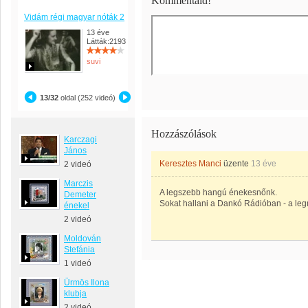
Kommentáld!
Vidám régi magyar nóták 2
13 éve
Látták:2193
suvi
13/32
oldal (252 videó)
Hozzászólások
Karczagi
János
Keresztes Manci
üzente
13 éve
2 videó
Marczis
A legszebb hangú énekesnőnk.
Demeter
Sokat hallani a Dankó Rádióban - a le
énekel
2 videó
Moldován
Stefánia
1 videó
Ürmös Ilona
klubja
2 videó