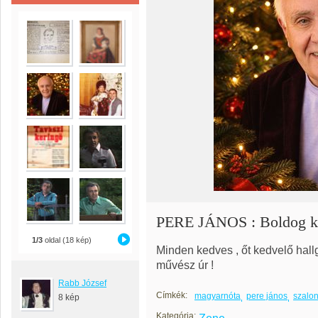
PERE JÁNOS : Boldog ka
1/3
oldal (18 kép)
Minden kedves , őt kedvelő hall
művész úr !
Rabb József
Címkék:
magyarnóta
pere jános
szalo
8 kép
Kategória: