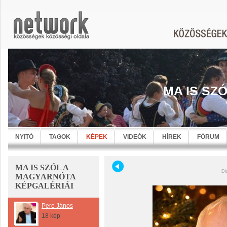
MA IS SZ
NYITÓ
TAGOK
KÉPEK
VIDEÓK
HÍREK
FÓRUM
MA IS SZÓL A
Di
MAGYARNÓTA
KÉPGALÉRIÁI
Pere János
18 kép