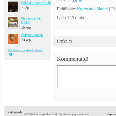
Zene
Békéstarhoson:Találkozó
7 kép
Feltöltötte:
Keresztes Manci
|
7 
Látta 143 ember.
Magyargencsi
Dalkör
10 kép
Artisjus-díjasok
23 kép
Értékeld!
Böngéssz a galériák között!
Kommentáld!
© 2007 Copyright Network.hu Minden jog fenntartva.
Impre