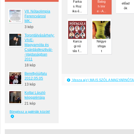
Farka
Balog
előad
s Roz
h Imr
ók
VII. Nótaolimpia
ika é...
e - A...
Ferencvárosi
MK.:
3 kép
Torontálvásárhely:
VIVE-
Karca
Négye
Magyarnóta és
gi nó
sfoga
Csárdásfesztivál-
tás f...
t
-Vajdaságban
2011
18 kép
Berettyóújfalu
2012.05.05
Vissza a(z) MA IS SZÓL A MAGYARNÓTA 
13 kép
Koltai László
képgalériája
21 kép
Böngéssz a galériák között!