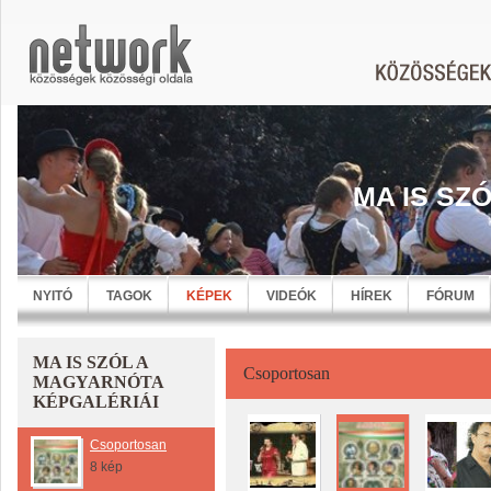
MA IS SZ
NYITÓ
TAGOK
KÉPEK
VIDEÓK
HÍREK
FÓRUM
MA IS SZÓL A
Csoportosan
MAGYARNÓTA
KÉPGALÉRIÁI
Csoportosan
8 kép