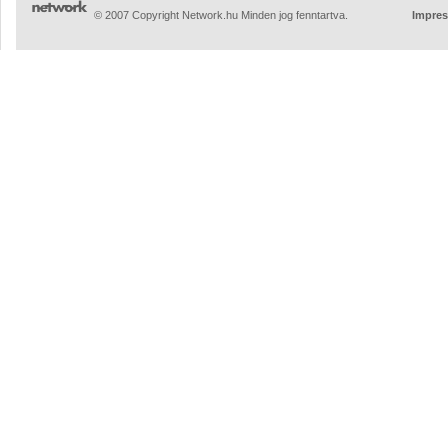
© 2007 Copyright Network.hu Minden jog fenntartva.
Impre