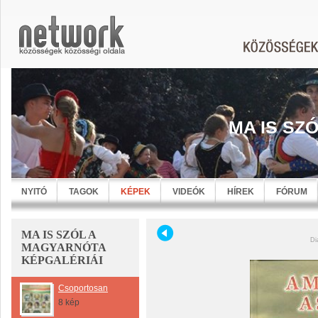
MA IS SZ
NYITÓ
TAGOK
KÉPEK
VIDEÓK
HÍREK
FÓRUM
MA IS SZÓL A
Di
MAGYARNÓTA
KÉPGALÉRIÁI
Csoportosan
8 kép