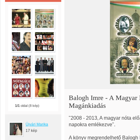
Balogh Imre - A Magyar 
Magánkiadás
1/1
oldal (8 kép)
"2008 - 2013, A magyar nóta elő
napokra emlékezve".
Újvári Marika
17 kép
A könyv megrendelhető Balogh I