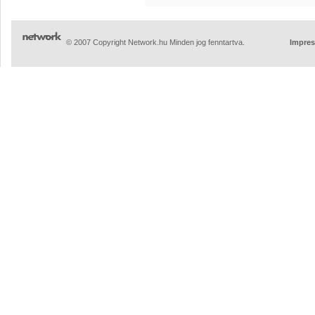
© 2007 Copyright Network.hu Minden jog fenntartva.
Impre