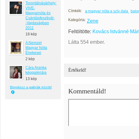
Torontálvásárhely:
VIVE-
Címkék:
a magyar nóta a szív dala
balo
Magyarnóta és
Csárdásfesztivál-
Kategória:
Zene
-Vajdaságban
2011
Feltöltötte:
Kovács Istvánné Már
18 kép
Látta 554 ember.
A Nemzet
Magyar Nóta
Énekesei
2 kép
Cára Aranka
Értékeld!
képgalériája
13 kép
Böngéssz a galériák között!
Kommentáld!