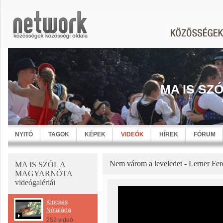
MA IS SZ
NYITÓ
TAGOK
KÉPEK
VIDEÓK
HÍREK
FÓRUM
Nem várom a leveledet - Lerner Fer
MA IS SZÓL A
MAGYARNÓTA
videógalériái
Kincses
Nótaláda
252 videó