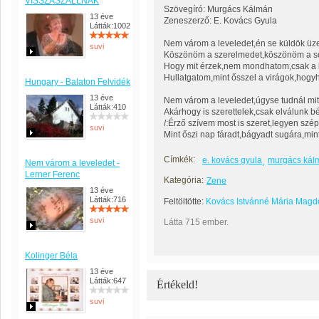
VISSZASZÁLLNAK
Szövegíró: Murgács Kálmán
13 éve
Zeneszerző: E. Kovács Gyula
Látták:1002
Nem várom a leveledet,én se küldök üz
suvi
Köszönöm a szerelmedet,köszönöm a so
Hogy mit érzek,nem mondhatom,csak a 
Hullatgatom,mint ősszel a virágok,hogyha
Hungary - Balaton Felvidék
13 éve
Nem várom a leveledet,úgyse tudnál mi
Látták:410
Akárhogy is szerettelek,csak elválunk 
/:Érző szívem most is szeret,legyen szé
suvi
Mint őszi nap fáradt,bágyadt sugára,min
Címkék:
e. kovács gyula
murgács kál
Nem várom a leveledet -
Lerner Ferenc
Kategória:
Zene
13 éve
Látták:716
Feltöltötte:
Kovács Istvánné Mária Magd
suvi
Látta 715 ember.
Kolinger Béla
13 éve
Látták:647
Értékeld!
suvi