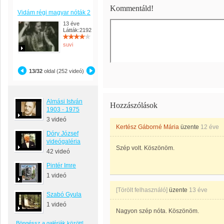
Kommentáld!
Vidám régi magyar nóták 2
13 éve
Látták:2192
suvi
13/32
oldal (252 videó)
Almási István
Hozzászólások
1903 - 1975
3 videó
Kertész Gáborné Mária
üzente
12 éve
Dóry József
videógaléria
Szép volt. Köszönöm.
42 videó
Pintér Imre
1 videó
[Törölt felhasználó]
üzente
13 éve
Szabó Gyula
1 videó
Nagyon szép nóta. Köszönöm.
Böngéssz a galériák között!