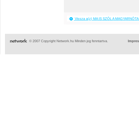
Vissza a(z) MA IS SZÓL A MAGYARNÓTA 
© 2007 Copyright Network.hu Minden jog fenntartva.
Impre