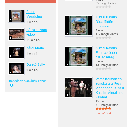
95 megtekintés
Botos
Magdolna
Kutasi Katalin :
Búzaföldön
1 videó
dűlőúton
Bácskai Nóra
4 éve
117 megtekintés
videói
15 videó
Zárai Márta
Kutasi Katalin :
Fenn az égen
1 videó
csillagsereg
5 éve
Dankó Szilvi
131 megtekintés
2 videó
Voros Kalman es
Böngéssz a galériák között!
zenekara a Pesti
Vigadoban, Kutasi
Katalin, Álmaimban
valahol...
15 éve
717 megtekintés
mama1964