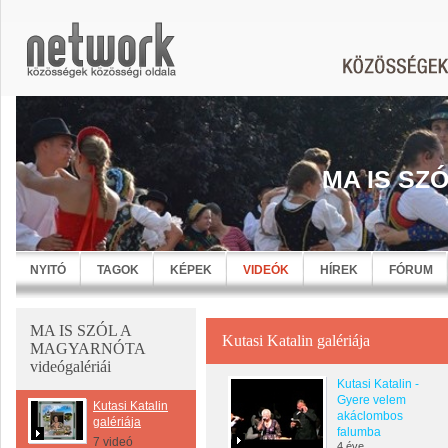
MA IS SZ
NYITÓ
TAGOK
KÉPEK
VIDEÓK
HÍREK
FÓRUM
MA IS SZÓL A
Kutasi Katalin galériája
MAGYARNÓTA
videógalériái
Kutasi Katalin -
Gyere velem
Kutasi Katalin
akáclombos
galériája
falumba
7 videó
4 éve