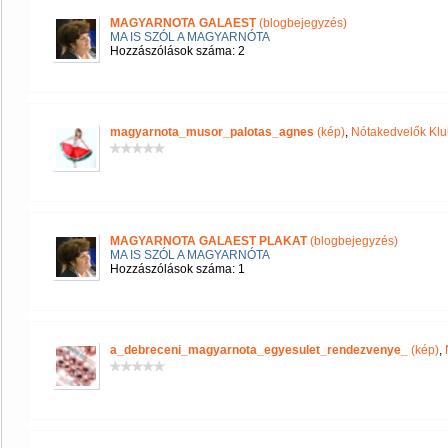
MAGYARNOTA GALAEST
(blogbejegyzés)
MA IS SZÓL A MAGYARNÓTA
Hozzászólások száma: 2
magyarnota_musor_palotas_agnes
(kép)
,
Nótakedvelők Klu
MAGYARNOTA GALAEST PLAKAT
(blogbejegyzés)
MA IS SZÓL A MAGYARNÓTA
Hozzászólások száma: 1
a_debreceni_magyarnota_egyesulet_rendezvenye_
(kép)
,