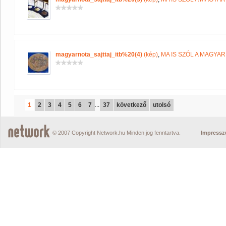
magyarnota_sajttaj_itb%20(4)
(kép)
,
MA IS SZÓL A MAGYA
1
2
3
4
5
6
7
...
37
következő
utolsó
© 2007 Copyright Network.hu Minden jog fenntartva.
Impress