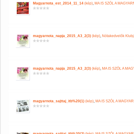
Magyarnota_est_2014_11_14
(kép)
,
MA IS SZÓL A MAGYA
magyarnota_napja_2015_A3_2(3)
(kép)
,
Nótakedvelők Klub
magyarnota_napja_2015_A3_2(3)
(kép)
,
MA IS SZÓL A MA
magyarnota_sajttaj_itb%20(1)
(kép)
,
MA IS SZÓL A MAGYA
magyarnota_sajttaj_itb%20(3)
(kép)
,
MA IS SZÓL A MAGYA