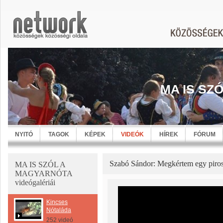
MA IS SZ
NYITÓ
TAGOK
KÉPEK
VIDEÓK
HÍREK
FÓRUM
Szabó Sándor: Megkértem egy piros
MA IS SZÓL A
MAGYARNÓTA
videógalériái
Kincses
Nótaláda
252 videó