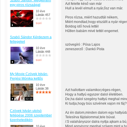
Szabó Sándor: Megkértem
Azt felelte késő van már
egy piros rózsaágat
Hull a levél elmult a nyár,ősz van már.
10 éve
Látták:457
Piros rózsa, miért hazudtál nékem,
Miért mondtad,hogy elszállt a nyár rége
suvi
Boldog idő hová lettél
Hűtlen babám mivé tettél engemet.
Szabó Sándor Kérdezem a
fellegeket
szövegíró : Pósa Lajos
10 éve
zeneszerző : Dankó Pista
Látták:448
suvi
My Movie Czövek István-
Perjési Mónika kettős
10 éve
Látták:38
Azt hallottam valamikor,réges-régen,
Hogy a hattyú egyszer dalol életében.
De,ha dalol szegény hattyú meghal mind
02:50
Ki tudja,hogy bús szivének vajon mi fáj?
Czövek István utolsó
Az én dalom,minden dalom egy hattyúda
fellépése 2006 szeptember
Telesírva fájdalommal,tele búval.
tizenhetedikén
/:S valahányszor dalra nyitja ajkam a bú
Mind annyiszor meghal szívem,mint a hat
10 éve