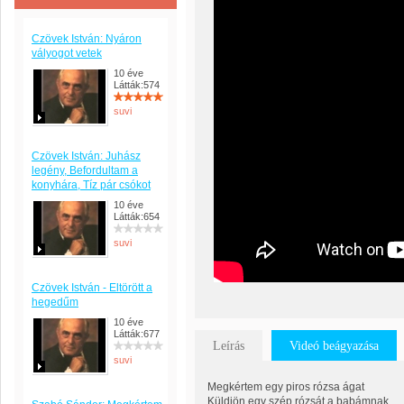
Czövek István: Nyáron
vályogot vetek
10 éve
Látták:574
suvi
Czövek István: Juhász
legény, Befordultam a
konyhára, Tíz pár csókot
10 éve
Látták:654
suvi
Czövek István - Eltörött a
hegedűm
10 éve
Látták:677
Leírás
Videó beágyazása
suvi
Megkértem egy piros rózsa ágat
Küldjön egy szép rózsát a babámnak,