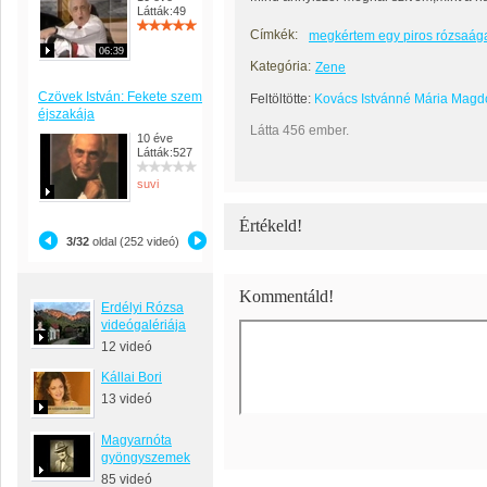
Látták:49
Címkék:
megkértem egy piros rózsaág
06:39
Kategória:
Zene
Czövek István: Fekete szem
Feltöltötte:
Kovács Istvánné Mária Magd
éjszakája
Látta 456 ember.
10 éve
Látták:527
suvi
Értékeld!
3/32
oldal (252 videó)
Kommentáld!
Erdélyi Rózsa
videógalériája
12 videó
Kállai Bori
13 videó
Magyarnóta
gyöngyszemek
85 videó