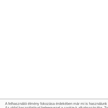
A felhasználói élmény fokozása érdekében már mi is használunk 
Az oldal használatával beleegyezel a cookie-k alkalmazásába. To