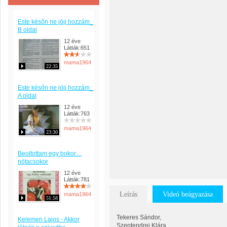
Este későn ne jöjj hozzám_
B oldal
12 éve
Látták:651
mama1964
22:35
Este későn ne jöjj hozzám_
A oldal
12 éve
Látták:763
mama1964
23:30
Beoltottam egy bokor....
nótacsokor
12 éve
Látták:781
Leírás
Videó beágyazása
mama1964
51:58
Tekeres Sándor,
Kelemen Lajos - Akkor
Szentendrei Klára,