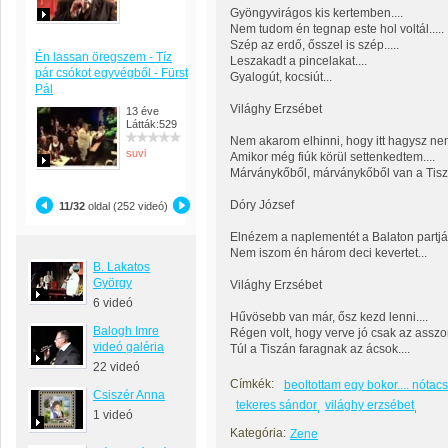
Gyöngyvirágos kis kertemben....
Nem tudom én tegnap este hol voltál.....
Szép az erdő, ősszel is szép.....
Én lassan öregszem - Tíz
Leszakadt a pincelakat....
pár csókot egyvégből - Fürst
Gyalogút, kocsiút...
Pál
Világhy Erzsébet
13 éve
Látták:529
Nem akarom elhinni, hogy itt hagysz nem
suvi
Amikor még fiúk körül settenkedtem....
Márványkőből, márványkőből van a Tisza
Dóry József
11/32
oldal (252 videó)
Elnézem a naplementét a Balaton partján
Nem iszom én három deci kevertet...
B. Lakatos
György
Világhy Erzsébet
6 videó
Hűvösebb van már, ősz kezd lenni....
Balogh Imre
Régen volt, hogy verve jó csak az asszon
videó galéria
Túl a Tiszán faragnak az ácsok....
22 videó
Címkék:
beoltottam egy bokor.... nótac
Csiszér Anna
tekeres sándor
világhy erzsébet
1 videó
Kategória:
Zene