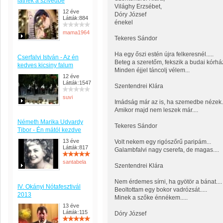
látnék a szívedbe
Világhy Erzsébet,
12 éve
Dóry József
Látták:884
énekel
mama1964
Tekeres Sándor
Ha egy őszi estén újra felkeresnél.....
Cserfalvi István - Az én
Beteg a szeretőm, fekszik a budai kórhá
kedves kicsiny falum
Minden éjjel táncolj vélem...
12 éve
Látták:1547
Szentendrei Klára
suvi
Imádság már az is, ha szemedbe nézek..
Amikor majd nem leszek már....
Németh Marika Udvardy
Tekeres Sándor
Tibor - Én mától kezdve
13 éve
Volt nekem egy rigószőrű paripám...
Látták:817
Galambfalvi nagy cserefa, de magas....
santabela
Szentendrei Klára
Nem érdemes sírni, ha gyötör a bánat....
IV. Okányi Nótafesztivál
Beoltottam egy bokor vadrózsát.....
2013
Minek a szőke énnékem.....
13 éve
Látták:115
Dóry József