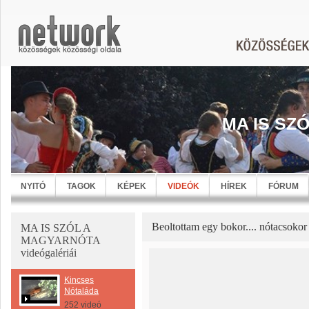
MA IS SZ
NYITÓ
TAGOK
KÉPEK
VIDEÓK
HÍREK
FÓRUM
Beoltottam egy bokor.... nótacsokor
MA IS SZÓL A
MAGYARNÓTA
videógalériái
Kincses
Nótaláda
252 videó