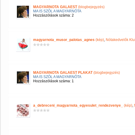
MAGYARNOTA GALAEST
(blogbejegyzés)
MA IS SZÓL A MAGYARNÓTA
Hozzászólások száma: 2
magyarnota_musor_palotas_agnes
(kép)
,
Nótakedvelők Klu
MAGYARNOTA GALAEST PLAKAT
(blogbejegyzés)
MA IS SZÓL A MAGYARNÓTA
Hozzászólások száma: 1
a_debreceni_magyarnota_egyesulet_rendezvenye_
(kép)
,