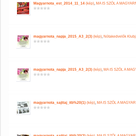
Magyarnota_est_2014_11_14
(kép)
,
MA IS SZÓL A MAGYA
magyarnota_napja_2015_A3_2(3)
(kép)
,
Nótakedvelők Klub
magyarnota_napja_2015_A3_2(3)
(kép)
,
MA IS SZÓL A MA
magyarnota_sajttaj_itb%20(1)
(kép)
,
MA IS SZÓL A MAGYA
magyarnota_sajttaj_itb%20(3)
(kép)
,
MA IS SZÓL A MAGYA