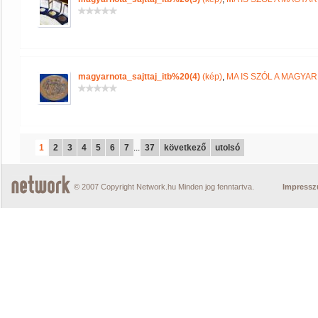
magyarnota_sajttaj_itb%20(4)
(kép)
,
MA IS SZÓL A MAGYA
1
2
3
4
5
6
7
...
37
következő
utolsó
© 2007 Copyright Network.hu Minden jog fenntartva.
Impress