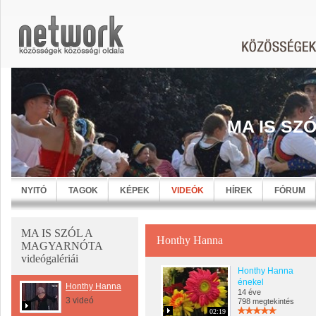
MA IS SZ
NYITÓ
TAGOK
KÉPEK
VIDEÓK
HÍREK
FÓRUM
MA IS SZÓL A
Honthy Hanna
MAGYARNÓTA
videógalériái
Honthy Hanna
énekel
Honthy Hanna
14 éve
3 videó
798 megtekintés
02:19