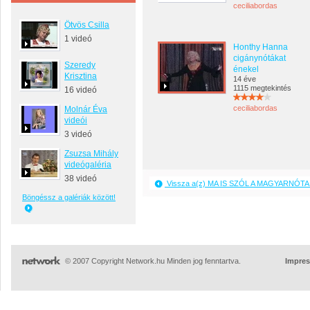
ceciliabordas
Ötvös Csilla
1 videó
Honthy Hanna
cigánynótákat
Szeredy
énekel
Krisztina
14 éve
1115 megtekintés
16 videó
ceciliabordas
Molnár Éva
videói
3 videó
Zsuzsa Mihály
videógaléria
38 videó
Vissza a(z) MA IS SZÓL A MAGYARNÓTA 
Böngéssz a galériák között!
© 2007 Copyright Network.hu Minden jog fenntartva.
Impre