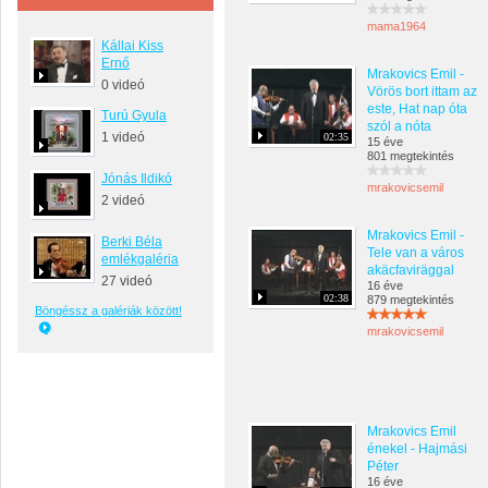
mama1964
Kállai Kiss
Ernő
Mrakovics Emil -
0 videó
Vörös bort ittam az
este, Hat nap óta
Turú Gyula
szól a nóta
1 videó
02:35
15 éve
801 megtekintés
Jónás Ildikó
mrakovicsemil
2 videó
Mrakovics Emil -
Berki Béla
Tele van a város
emlékgaléria
akäcfaviräggal
27 videó
16 éve
02:38
879 megtekintés
Böngéssz a galériák között!
mrakovicsemil
Mrakovics Emil
énekel - Hajmási
Péter
16 éve