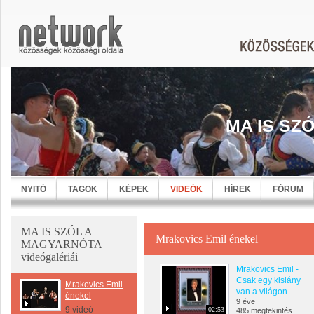
MA IS SZ
NYITÓ
TAGOK
KÉPEK
VIDEÓK
HÍREK
FÓRUM
MA IS SZÓL A
Mrakovics Emil énekel
MAGYARNÓTA
videógalériái
Mrakovics Emil -
Csak egy kislány
Mrakovics Emil
van a világon
énekel
9 éve
9 videó
02:53
485 megtekintés