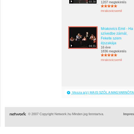
03:30
1207 megtekintés
mrakovicsemil
Mrakovics Emil - Ha
szívedbe zárnál,
Fekete szem
éjszakája
04:35
16 éve
1836 megtekintés
mrakovicsemil
Vissza a(z) MA IS SZÓL A MAGYARNÓTA 
© 2007 Copyright Network.hu Minden jog fenntartva.
Impre