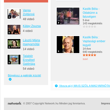
Kaslik Béla -
Varga
Odakünn a
Zoltánné
faluvégen
48 videó
5 éve
143 megtekintés
Kátay Zsuzsa
4 videó
Kaslik Béla :
László Mária
Vajdasági ember
magyarnótái
legyél
14 éve
14 videó
640 megtekintés
Talabér
suvi
Erzsébet
Galériája
54 videó
Böngéssz a galériák között!
Vissza a(z) MA IS SZÓL A MAGYARNÓTA 
© 2007 Copyright Network.hu Minden jog fenntartva.
Impre