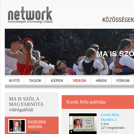
MA IS SZ
NYITÓ
TAGOK
KÉPEK
VIDEÓK
HÍREK
FÓRUM
MA IS SZÓL A
Kaslik Béla galériája
MAGYARNÓTA
videógalériái
Kaslik Béla :
Mulatós 2
Kaslik Béla
5 éve
galériája
127 megtekintés
6 videó