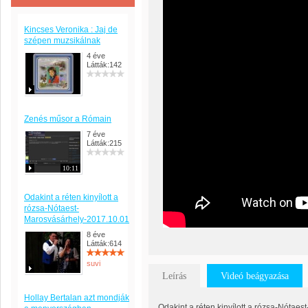
Kincses Veronika : Jaj de
szépen muzsikálnak
4 éve
Látták:142
Zenés műsor a Rómain
7 éve
Látták:215
10:11
Odakint a réten kinyílott a
rózsa-Nótaest-
Marosvásárhely-2017.10.01
8 éve
Látták:614
suvi
Leírás
Videó beágyazása
Hollay Bertalan azt mondják
Odakint a réten kinyílott a rózsa-Nótae