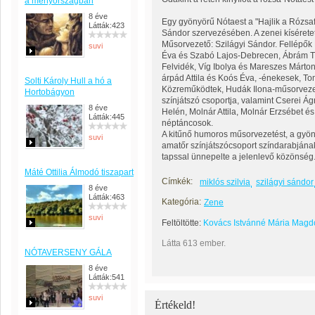
a menyországban
8 éve
Egy gyönyörű Nótaest a "Hajlik a Rózsafa
Látták:423
Sándor szervezésében. A zenei kíséretet 
Műsorvezető: Szilágyi Sándor. Fellépők 
suvi
Éva és Szabó Lajos-Debrecen, Ábrám Ti
Felvidék, Víg Ibolya és Mareszes Márto
árpád Attila és Koós Éva, -énekesek, To
Solti Károly Hull a hó a
Közreműködtek, Hudák Ilona-műsorvezető
Hortobágyon
színjátszó csoportja, valamint Cserei Á
8 éve
Helén, Molnár Attila, Molnár Erzsébet é
Látták:445
néptáncosok.
A kitűnő humoros műsorvezetést, a gyö
suvi
amatőr színjátszócsoport színdarabjának
tapssal ünnepelte a jelenlevő közönség
Máté Ottilia Álmodó tiszapart
Címkék:
miklós szilvia
szilágyi sándor
8 éve
Látták:463
Kategória:
Zene
suvi
Feltöltötte:
Kovács Istvánné Mária Magd
Látta 613 ember.
NÓTAVERSENY GÁLA
8 éve
Látták:541
suvi
Értékeld!