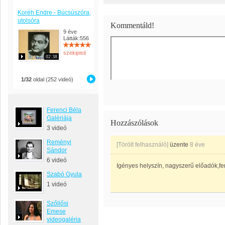
Koréh Endre - Búcsúszóra,
utolsóra
Kommentáld!
9 éve
Látták:556
szekipisti
02:38
1/32
oldal (252 videó)
Ferenci Béla
Galériája
Hozzászólások
3 videó
Reményi
[Törölt felhasználó]
üzente
8 éve
Sándor
6 videó
Igényes helyszín, nagyszerű előadók,fe
Szabó Gyula
1 videó
Szőllősi
Emese
videogaléria