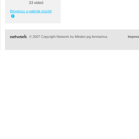
33 videó
Böngéssz a galériák között!
© 2007 Copyright Network.hu Minden jog fenntartva.
Impre