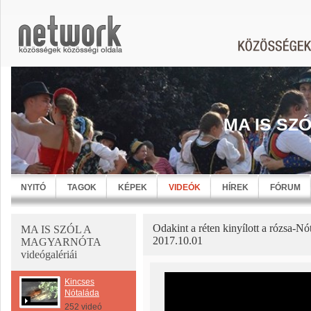
MA IS SZ
NYITÓ
TAGOK
KÉPEK
VIDEÓK
HÍREK
FÓRUM
Odakint a réten kinyílott a rózsa-N
MA IS SZÓL A
2017.10.01
MAGYARNÓTA
videógalériái
Kincses
Nótaláda
252 videó