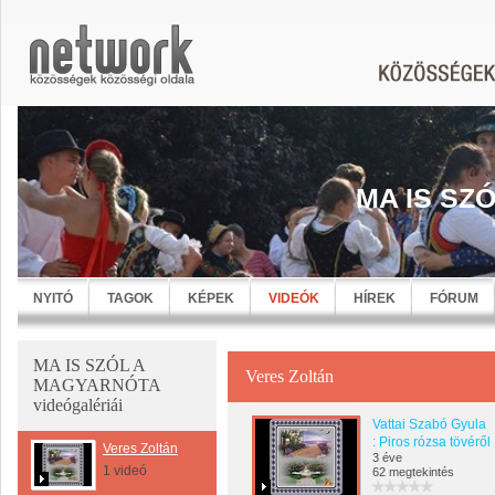
MA IS SZ
NYITÓ
TAGOK
KÉPEK
VIDEÓK
HÍREK
FÓRUM
MA IS SZÓL A
Veres Zoltán
MAGYARNÓTA
videógalériái
Vattai Szabó Gyula
: Piros rózsa tövéről
Veres Zoltán
3 éve
1 videó
62 megtekintés