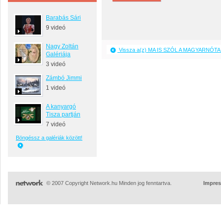
Barabás Sári
9 videó
Nagy Zoltán
Vissza a(z) MA IS SZÓL A MAGYARNÓTA 
Galériája
3 videó
Zámbó Jimmi
1 videó
A kanyargó
Tisza partján
7 videó
Böngéssz a galériák között!
© 2007 Copyright Network.hu Minden jog fenntartva.
Impre