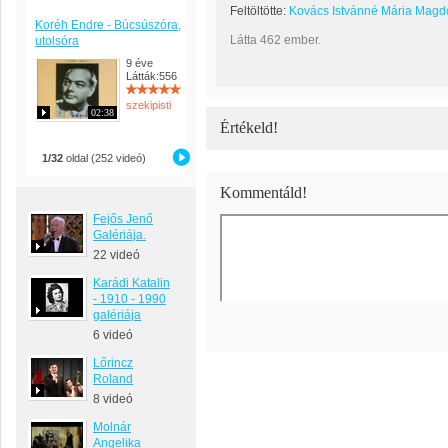
Feltöltötte:
Kovács Istvánné Mária Magd
Koréh Endre - Búcsúszóra,
Látta 462 ember.
utolsóra
9 éve
Látták:556
szekipisti
02:38
Értékeld!
1/32
oldal (252 videó)
Kommentáld!
Fejős Jenő
Galériája.
22 videó
Karádi Katalin
- 1910 - 1990
galériája
6 videó
Lőrincz
Roland
8 videó
Molnár
Angelika