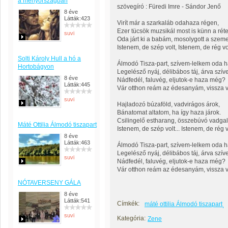
a menyországban
szövegíró : Füredi Imre - Sándor Jenő
8 éve
Látták:423
Virít már a szarkaláb odahaza régen,
Ezer tücsök muzsikál most is künn a rét
suvi
Oda járt ki a babám, mosolygott a szem
Istenem, de szép volt, Istenem, de rég volt
Solti Károly Hull a hó a
Álmodó Tisza-part, szívem-lelkem oda ha
Hortobágyon
Legelésző nyáj, délibábos táj, árva szívem 
8 éve
Nádfedél, faluvég, eljutok-e haza még?
Látták:445
Vár otthon reám az édesanyám, vissza 
suvi
Hajladozó búzaföld, vadvirágos árok,
Bánatomat altatom, ha így haza járok.
Csilingelő estharang, összebúvó vadga
Máté Ottilia Álmodó tiszapart
Istenem, de szép volt... Istenem, de rég vo
8 éve
Látták:463
Álmodó Tisza-part, szívem-lelkem oda ha
Legelésző nyáj, délibábos táj, árva szívem 
suvi
Nádfedél, faluvég, eljutok-e haza még?
Vár otthon reám az édesanyám, vissza 
NÓTAVERSENY GÁLA
8 éve
Látták:541
Címkék:
máté ottilia Álmodó tiszapart
suvi
Kategória:
Zene