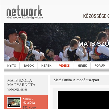
MA IS SZ
NYITÓ
TAGOK
KÉPEK
VIDEÓK
HÍREK
FÓRUM
Máté Ottilia Álmodó tiszapart
MA IS SZÓL A
MAGYARNÓTA
videógalériái
Kincses
Nótaláda
252 videó