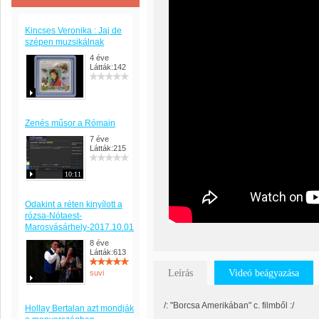
Kincses Veronika : Jaj de
szépen muzsikálnak
4 éve
Látták:142
Zenés műsor a Rómain
7 éve
Látták:215
10:11
Odakint a réten kinyílott a
rózsa-Nótaest-
Marosvásárhely-2017.10.01
8 éve
Látták:613
Leírás
Videó beágyazása
suvi
/: "Borcsa Amerikában" c. filmből :/
Hollay Bertalan azt mondják