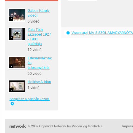
Gábos Károly
videói
6 videó
Zala Tóth
Vissza a(z) MA IS SZÓL A MAGYARNÓTA 
Erzsébet 1927
- 1981
galériája
12 videó
Édesanyáknak
és
édesanyákról
50 videó
Hollósy Adrián
1 videó
Böngéssz a galériák között!
© 2007 Copyright Network.hu Minden jog fenntartva.
Impre