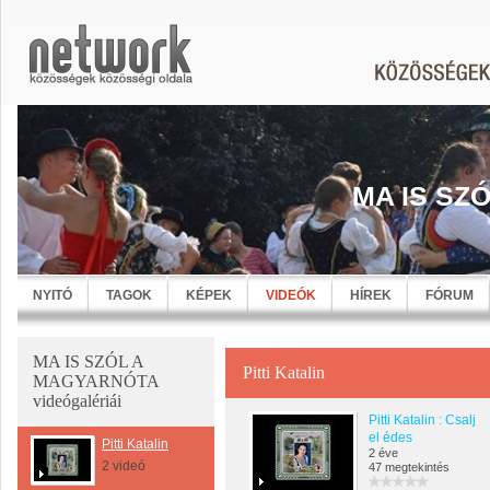
MA IS SZ
NYITÓ
TAGOK
KÉPEK
VIDEÓK
HÍREK
FÓRUM
MA IS SZÓL A
Pitti Katalin
MAGYARNÓTA
videógalériái
Pitti Katalin : Csalj
el édes
Pitti Katalin
2 éve
2 videó
47 megtekintés