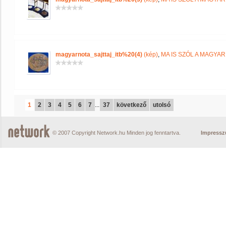
magyarnota_sajttaj_itb%20(4)
(kép)
,
MA IS SZÓL A MAGYA
1
2
3
4
5
6
7
...
37
következő
utolsó
© 2007 Copyright Network.hu Minden jog fenntartva.
Impress