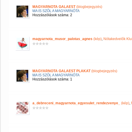
MAGYARNOTA GALAEST
(blogbejegyzés)
MA IS SZÓL A MAGYARNÓTA
Hozzászólások száma: 2
magyarnota_musor_palotas_agnes
(kép)
,
Nótakedvelők Klu
MAGYARNOTA GALAEST PLAKAT
(blogbejegyzés)
MA IS SZÓL A MAGYARNÓTA
Hozzászólások száma: 1
a_debreceni_magyarnota_egyesulet_rendezvenye_
(kép)
,