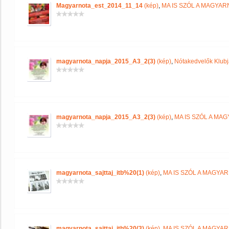
Magyarnota_est_2014_11_14
(kép)
,
MA IS SZÓL A MAGYA
magyarnota_napja_2015_A3_2(3)
(kép)
,
Nótakedvelők Klub
magyarnota_napja_2015_A3_2(3)
(kép)
,
MA IS SZÓL A MA
magyarnota_sajttaj_itb%20(1)
(kép)
,
MA IS SZÓL A MAGYA
magyarnota_sajttaj_itb%20(3)
(kép)
,
MA IS SZÓL A MAGYA