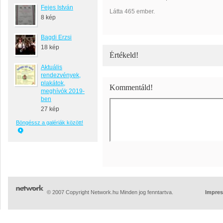
Fejes István
Látta 465 ember.
8 kép
Bagdi Erzsi
18 kép
Értékeld!
Aktuális
rendezvények,
plakátok,
Kommentáld!
meghívók 2019-
ben
27 kép
Böngéssz a galériák között!
© 2007 Copyright Network.hu Minden jog fenntartva.
Impre