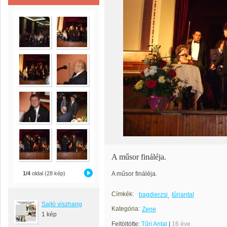
A műsor fináléja.
1/4
oldal (28 kép)
A műsor fináléja.
Címkék:
bagdierzsi
tűriantal
Sajtó viszhang
Kategória:
Zene
1 kép
Feltöltötte:
Tűri Antal
|
16 éve