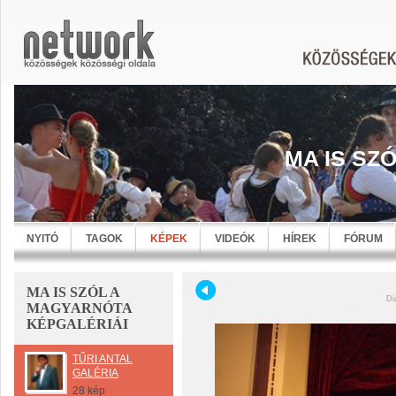
MA IS SZ
NYITÓ
TAGOK
KÉPEK
VIDEÓK
HÍREK
FÓRUM
MA IS SZÓL A
Di
MAGYARNÓTA
KÉPGALÉRIÁI
TŰRI ANTAL
GALÉRIA
28 kép