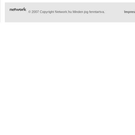
© 2007 Copyright Network.hu Minden jog fenntartva.
Impre