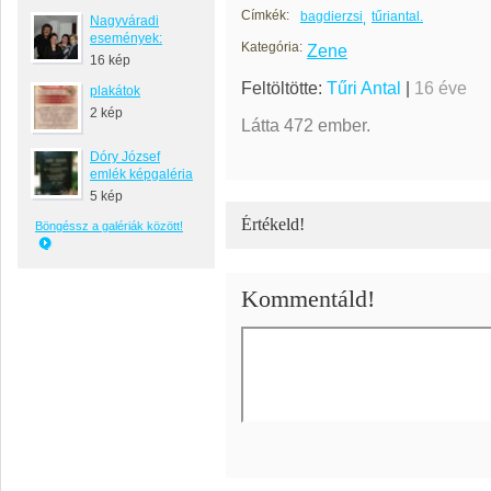
Címkék:
bagdierzsi
tűriantal.
Nagyváradi
események:
Kategória:
Zene
16 kép
Feltöltötte:
Tűri Antal
|
16 éve
plakátok
2 kép
Látta 472 ember.
Dóry József
emlék képgaléria
5 kép
Értékeld!
Böngéssz a galériák között!
Kommentáld!