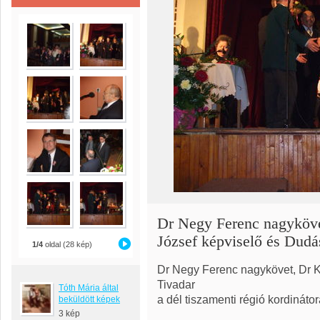
Dr Negy Ferenc nagyköv
József képviselő és Dudá
1/4
oldal (28 kép)
Dr Negy Ferenc nagykövet, Dr 
Tivadar
Tóth Mária által
a dél tiszamenti régió kordinátor
beküldött képek
3 kép