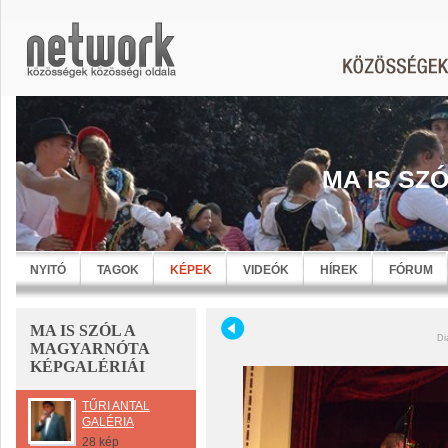
MA IS SZ
NYITÓ
TAGOK
KÉPEK
VIDEÓK
HÍREK
FÓRUM
MA IS SZÓL A
Di
MAGYARNÓTA
KÉPGALÉRIÁI
TŰRI ANTAL
GALÉRIA
28 kép