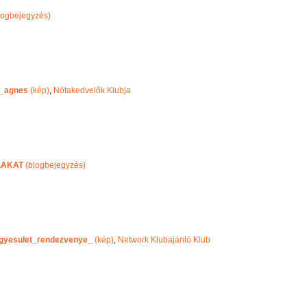
logbejegyzés)
_agnes
(kép)
,
Nótakedvelők Klubja
LAKAT
(blogbejegyzés)
gyesulet_rendezvenye_
(kép)
,
Network Klubajánló Klub