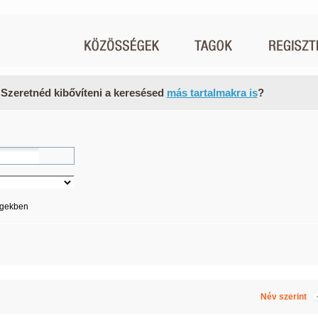
 Szeretnéd kibővíteni a keresésed
más tartalmakra is
?
égekben
Név szerint