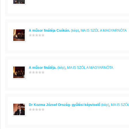
A műsor fináléja Csókán.
(kép)
,
MA IS SZÓL A MAGYARNÓTA
A műsor fináléja.
(kép)
,
MA IS SZÓL A MAGYARNÓTA
Dr Kozma József Ország- gyűlési képviselő
(kép)
,
MA IS SZÓ