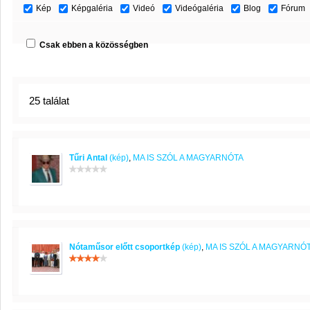
Kép
Képgaléria
Videó
Videógaléria
Blog
Fórum
Csak ebben a közösségben
25 találat
Tűri Antal
(kép)
,
MA IS SZÓL A MAGYARNÓTA
Nótaműsor előtt csoportkép
(kép)
,
MA IS SZÓL A MAGYARNÓ