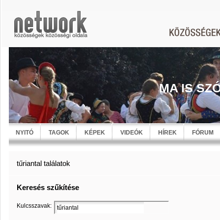
MA IS SZ
NYITÓ
TAGOK
KÉPEK
VIDEÓK
HÍREK
FÓRUM
tűriantal találatok
Keresés szűkítése
Kulcsszavak: