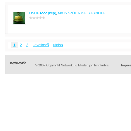
DSCF3222
(kép)
,
MA IS SZÓL A MAGYARNÓTA
1
2
3
következő
utolsó
© 2007 Copyright Network.hu Minden jog fenntartva.
Impre