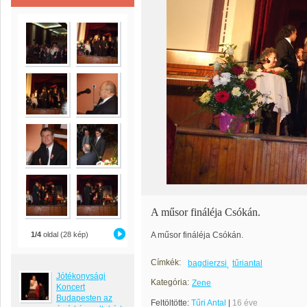
A műsor fináléja Csókán.
1/4
oldal (28 kép)
A műsor fináléja Csókán.
Címkék:
bagdierzsi
tűriantal
Jótékonysági
Kategória:
Zene
Koncert
Budapesten az
Feltöltötte:
Tűri Antal
|
16 éve