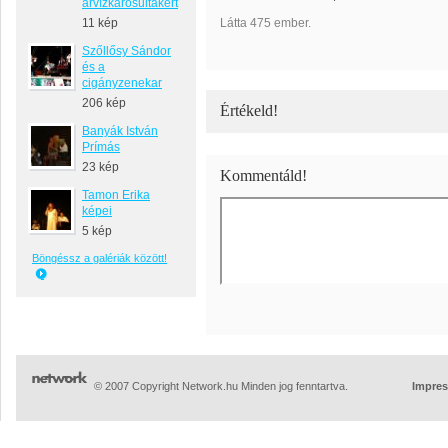
árvízkárosultakért
11 kép
Látta 475 ember.
Szőllősy Sándor
és a
cigányzenekar
206 kép
Értékeld!
Banyák István
Prímás
23 kép
Kommentáld!
Tamon Erika
képei
5 kép
Böngéssz a galériák között!
© 2007 Copyright Network.hu Minden jog fenntartva.
Impre