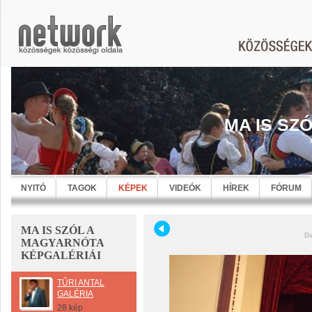
MA IS SZ
NYITÓ
TAGOK
KÉPEK
VIDEÓK
HÍREK
FÓRUM
MA IS SZÓL A
Di
MAGYARNÓTA
KÉPGALÉRIÁI
TŰRI ANTAL
GALÉRIA
28 kép