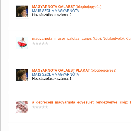
MAGYARNOTA GALAEST
(blogbejegyzés)
MA IS SZÓL A MAGYARNÓTA
Hozzászólások száma: 2
magyarnota_musor_palotas_agnes
(kép)
,
Nótakedvelők Klu
MAGYARNOTA GALAEST PLAKAT
(blogbejegyzés)
MA IS SZÓL A MAGYARNÓTA
Hozzászólások száma: 1
a_debreceni_magyarnota_egyesulet_rendezvenye_
(kép)
,