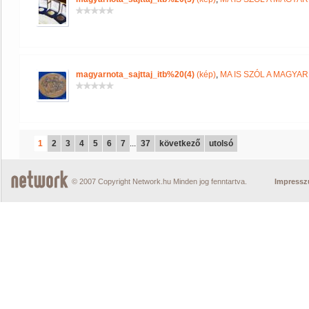
magyarnota_sajttaj_itb%20(4)
(kép)
,
MA IS SZÓL A MAGYA
1
2
3
4
5
6
7
...
37
következő
utolsó
© 2007 Copyright Network.hu Minden jog fenntartva.
Impress