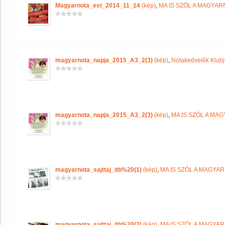
Magyarnota_est_2014_11_14
(kép)
,
MA IS SZÓL A MAGYA
magyarnota_napja_2015_A3_2(3)
(kép)
,
Nótakedvelők Klub
magyarnota_napja_2015_A3_2(3)
(kép)
,
MA IS SZÓL A MA
magyarnota_sajttaj_itb%20(1)
(kép)
,
MA IS SZÓL A MAGYA
magyarnota_sajttaj_itb%20(3)
(kép)
,
MA IS SZÓL A MAGYA