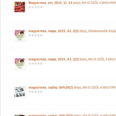
Magyarnota_est_2014_11_14
(kép)
,
MA IS SZÓL A MAGYA
magyarnota_napja_2015_A3_2(3)
(kép)
,
Nótakedvelők Klub
magyarnota_napja_2015_A3_2(3)
(kép)
,
MA IS SZÓL A MA
magyarnota_sajttaj_itb%20(1)
(kép)
,
MA IS SZÓL A MAGYA
magyarnota_sajttaj_itb%20(3)
(kép)
,
MA IS SZÓL A MAGYA