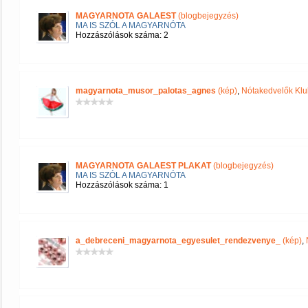
MAGYARNOTA GALAEST
(blogbejegyzés)
MA IS SZÓL A MAGYARNÓTA
Hozzászólások száma: 2
magyarnota_musor_palotas_agnes
(kép)
,
Nótakedvelők Klu
MAGYARNOTA GALAEST PLAKAT
(blogbejegyzés)
MA IS SZÓL A MAGYARNÓTA
Hozzászólások száma: 1
a_debreceni_magyarnota_egyesulet_rendezvenye_
(kép)
,