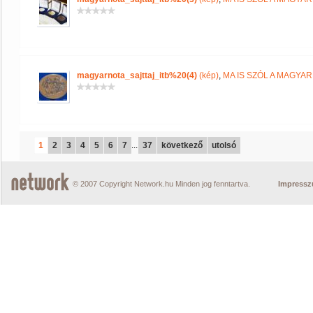
magyarnota_sajttaj_itb%20(4)
(kép)
,
MA IS SZÓL A MAGYA
1
2
3
4
5
6
7
...
37
következő
utolsó
© 2007 Copyright Network.hu Minden jog fenntartva.
Impress