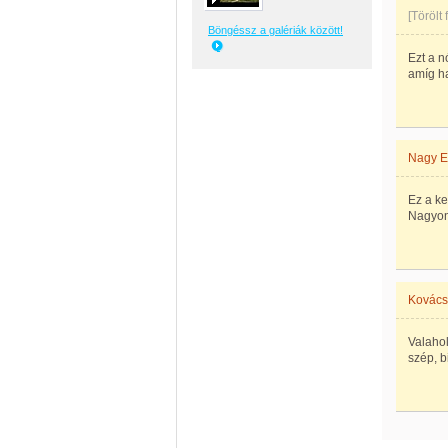
[Törölt
Böngéssz a galériák között!
Ezt a n
amíg ha
Nagy E
Ez a ke
Nagyon
Kovács
Valahol
szép, bi