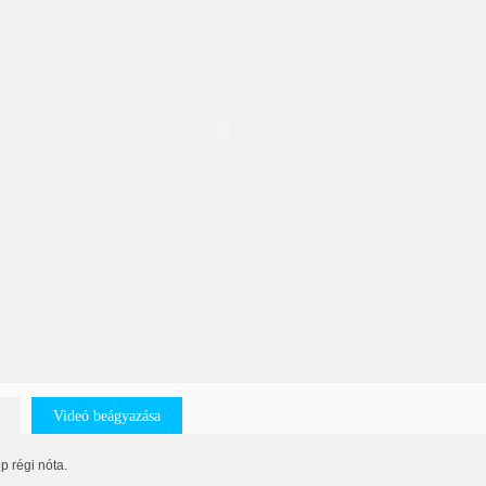
Videó beágyazása
p régi nóta.