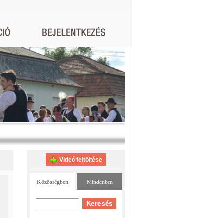
Videó feltöltése
Közösségben
Mindenben