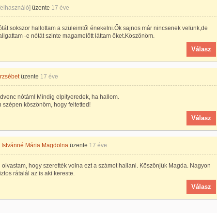
 felhasználó]
üzente
17 éve
ótát sokszor hallottam a szüleimtől énekelni.Ők sajnos már nincsenek velünk,de
llgattam -e nótát szinte magamelőtt láttam őket.Köszönöm.
Válasz
rzsébet
üzente
17 éve
dvenc nótám! Mindig elpityeredek, ha hallom.
 szépen köszönöm, hogy feltetted!
Válasz
 Istvánné Mária Magdolna
üzente
17 éve
 olvastam, hogy szerették volna ezt a számot hallani. Köszönjük Magda. Nagyon
ztos rátalál az is aki kereste.
Válasz