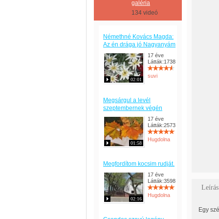
galéria
134 videó
Némethné Kovács Magda:
Az én drága jó Nagyanyám
17 éve
Látták:1738
suvi
02:01
Megsárgul a levél
szeptembernek végén
17 éve
Látták:2573
Hugdolna
01:58
Megfordítom kocsim rudját.
17 éve
Látták:3598
Leírás
Hugdolna
02:16
Egy szé