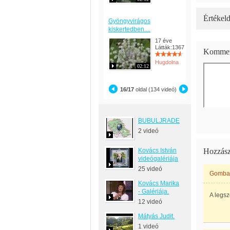
Értékeld
Gyöngyvirágos
kiskertedben....
17 éve
Látták:1367
Kommen
Hugdolna
02:12
16/17
oldal (134 videó)
BUBULJRADE
2 videó
Kovács István
Hozzász
videógalériája
25 videó
Gombai
Kovács Marika
- Galériája.
A legs
12 videó
Mátyás Judit.
1 videó