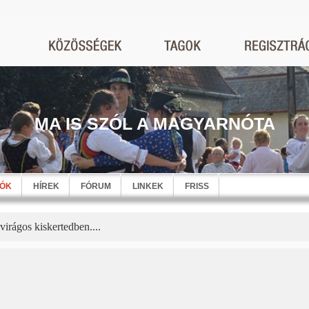
MA IS SZÓL A MAGYARNÓTA
EÓK
HÍREK
FÓRUM
LINKEK
FRISS
irágos kiskertedben....