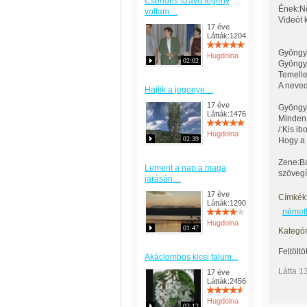
Csendes szavú legény
Ének:N
voltam....
Videót k
17 éve
Látták:1204
Gyöngyv
Hugdolna
02:02
Gyöngyv
Temelle
A neved
Hajlik a jegenye....
17 éve
Gyöngyv
Látták:1476
Minden 
/:Kis i
Hugdolna
02:39
Hogy a 
Zene:B
Lement a nap a maga
szövegí
járásán....
17 éve
Címkék
Látták:1290
német
Hugdolna
01:47
Kategór
Feltöltö
Akáclombos kicsi falum...
Látta 1
17 éve
Látták:2456
Hugdolna
02:12