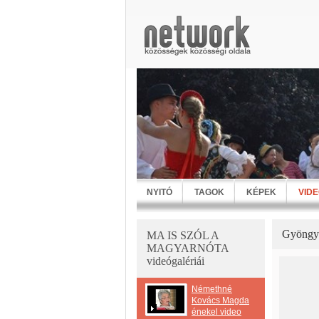
NYITÓ
TAGOK
KÉPEK
VID
Gyöngyv
MA IS SZÓL A
MAGYARNÓTA
videógalériái
Némethné
Kovács Magda
énekel video