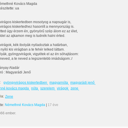
émethné Kovács Magda
észitette: ua
irágos kiskertedben mosolyog a napsugár is,
irágos kiskertedhez hasonlít a mennyország is.
tted úgy érzem én, gyönyörű szép álom ez az élet,
del az ajkamon meg is tudnék halni érted.
irágok, kék ibolyák nyiladoztak a határban,
nyíló kis virágban a te fehér lelked láttam.
bolyák, gyöngyvirágok, vigyétek el az én sóhajtásom:
neved, a te neved a legszentebb imádságom.:/
ányay Aladár
ró : Magyarádi Jenő
:
gyöngyvirágos kiskertedben
magyarnóta
magyarádi jenő
hné kovács magda
nóta
szerelem
virágok
zene
ia:
Zene
tte:
Némethné Kovács Magda
|
17 éve
366 ember.