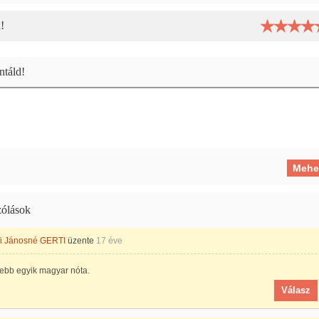
!
táld!
ólások
 Jánosné GERTI
üzente
17 éve
zebb egyik magyar nóta.
Válasz