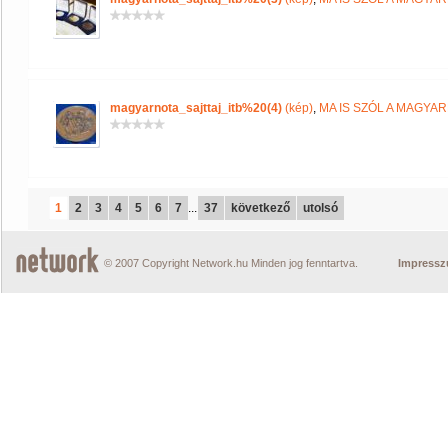
magyarnota_sajttaj_itb%20(4)
(kép)
,
MA IS SZÓL A MAGYA
1
2
3
4
5
6
7
...
37
következő
utolsó
© 2007 Copyright Network.hu Minden jog fenntartva.
Impress