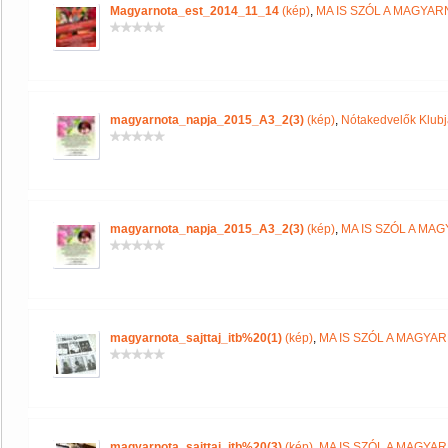
Magyarnota_est_2014_11_14
(kép)
,
MA IS SZÓL A MAGYA
magyarnota_napja_2015_A3_2(3)
(kép)
,
Nótakedvelők Klub
magyarnota_napja_2015_A3_2(3)
(kép)
,
MA IS SZÓL A MA
magyarnota_sajttaj_itb%20(1)
(kép)
,
MA IS SZÓL A MAGYA
magyarnota_sajttaj_itb%20(3)
(kép)
,
MA IS SZÓL A MAGYA