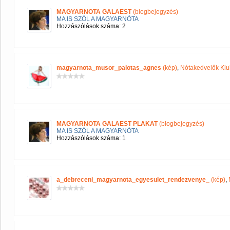
MAGYARNOTA GALAEST
(blogbejegyzés)
MA IS SZÓL A MAGYARNÓTA
Hozzászólások száma: 2
magyarnota_musor_palotas_agnes
(kép)
,
Nótakedvelők Klu
MAGYARNOTA GALAEST PLAKAT
(blogbejegyzés)
MA IS SZÓL A MAGYARNÓTA
Hozzászólások száma: 1
a_debreceni_magyarnota_egyesulet_rendezvenye_
(kép)
,