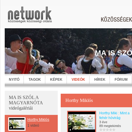
MA IS SZ
NYITÓ
TAGOK
KÉPEK
VIDEÓK
HÍREK
FÓRUM
MA IS SZÓL A
Horthy Miklós
MAGYARNÓTA
videógalériái
Horthy Miki : Mint a
fehér hóvirág
Horthy Miklós
3 éve
1 videó
89 megtekintés