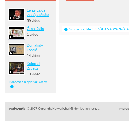
Lente Lajos
videógalériája
59 videó
Ócsai Júlia
Vissza a(z) MA IS SZÓL A MAGYARNÓTA 
1 videó
Domahidy
László
14 videó
Kalocsai
Zsuzsa
13 videó
Böngéssz a galériák között!
© 2007 Copyright Network.hu Minden jog fenntartva.
Impre