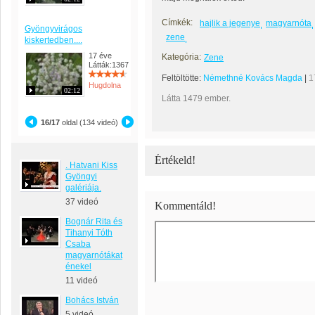
Címkék:
hajlik a jegenye
magyarnóta
Gyöngyvirágos
zene
kiskertedben....
17 éve
Kategória:
Zene
Látták:1367
Feltöltötte:
Némethné Kovács Magda
|
1
Hugdolna
02:12
Látta 1479 ember.
16/17
oldal (134 videó)
Értékeld!
. Hatvani Kiss
Gyöngyi
galériája.
37 videó
Kommentáld!
Bognár Rita és
Tihanyi Tóth
Csaba
magyarnótákat
énekel
11 videó
Bohács István
5 videó