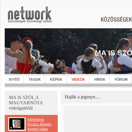
MA IS SZ
NYITÓ
TAGOK
KÉPEK
VIDEÓK
HÍREK
FÓRUM
Hajlik a jegenye....
MA IS SZÓL A
MAGYARNÓTA
videógalériái
Némethné
Kovács Magda
énekel video