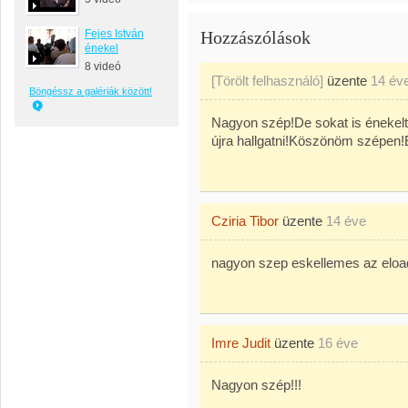
Fejes István
Hozzászólások
énekel
8 videó
[Törölt felhasználó]
üzente
14 év
Böngéssz a galériák között!
Nagyon szép!De sokat is énekel
újra hallgatni!Köszönöm szépen!
Cziria Tibor
üzente
14 éve
nagyon szep eskellemes az elo
Imre Judit
üzente
16 éve
Nagyon szép!!!