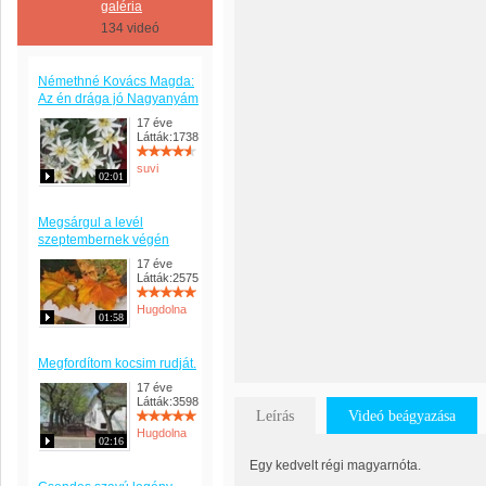
galéria
134 videó
Némethné Kovács Magda:
Az én drága jó Nagyanyám
17 éve
Látták:1738
suvi
02:01
Megsárgul a levél
szeptembernek végén
17 éve
Látták:2575
Hugdolna
01:58
Megfordítom kocsim rudját.
17 éve
Látták:3598
Leírás
Videó beágyazása
Hugdolna
02:16
Egy kedvelt régi magyarnóta.