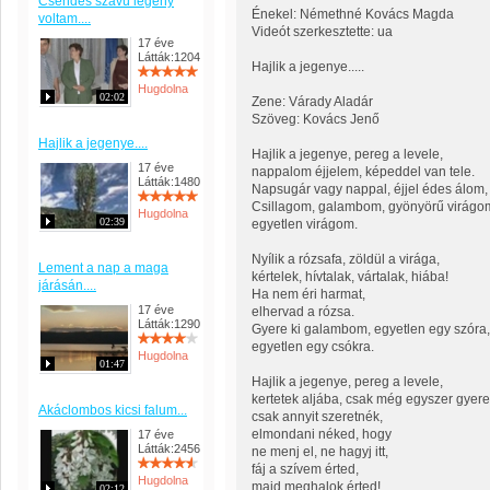
Csendes szavú legény
Énekel: Némethné Kovács Magda
voltam....
Videót szerkesztette: ua
17 éve
Látták:1204
Hajlik a jegenye.....
Hugdolna
02:02
Zene: Várady Aladár
Szöveg: Kovács Jenő
Hajlik a jegenye....
Hajlik a jegenye, pereg a levele,
17 éve
nappalom éjjelem, képeddel van tele.
Látták:1480
Napsugár vagy nappal, éjjel édes álom,
Csillagom, galambom, gyönyörű virágo
Hugdolna
02:39
egyetlen virágom.
Nyílik a rózsafa, zöldül a virága,
Lement a nap a maga
kértelek, hívtalak, vártalak, hiába!
járásán....
Ha nem éri harmat,
17 éve
elhervad a rózsa.
Látták:1290
Gyere ki galambom, egyetlen egy szóra,
egyetlen egy csókra.
Hugdolna
01:47
Hajlik a jegenye, pereg a levele,
kertetek aljába, csak még egyszer gyere 
Akáclombos kicsi falum...
csak annyit szeretnék,
elmondani néked, hogy
17 éve
Látták:2456
ne menj el, ne hagyj itt,
fáj a szívem érted,
Hugdolna
majd meghalok érted!
02:12