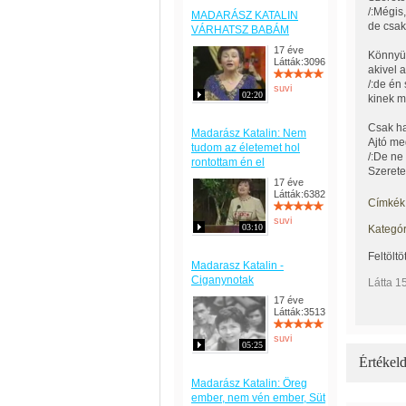
/:Mégis
MADARÁSZ KATALIN
de csak
VÁRHATSZ BABÁM
17 éve
Könnyü 
Látták:3096
akivel 
/:de én
suvi
02:20
kinek m
Csak ha
Madarász Katalin: Nem
Ajtó me
tudom az életemet hol
/:De ne
rontottam én el
Szerete
17 éve
Látták:6382
Címkék
suvi
03:10
Kategór
Feltöltö
Madarasz Katalin -
Ciganynotak
Látta 1
17 éve
Látták:3513
suvi
05:25
Értékeld
Madarász Katalin: Öreg
ember, nem vén ember, Süt