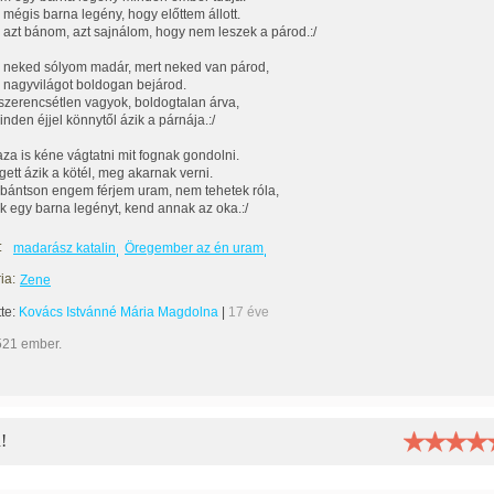
, mégis barna legény, hogy előttem állott.
 azt bánom, azt sajnálom, hogy nem leszek a párod.:/
neked sólyom madár, mert neked van párod,
a nagyvilágot boldogan bejárod.
 szerencsétlen vagyok, boldogtalan árva,
inden éjjel könnytől ázik a párnája.:/
za is kéne vágtatni mit fognak gondolni.
gett ázik a kötél, meg akarnak verni.
 bántson engem férjem uram, nem tehetek róla,
k egy barna legényt, kend annak az oka.:/
:
madarász katalin
Öregember az én uram
ia:
Zene
tte:
Kovács Istvánné Mária Magdolna
|
17 éve
521 ember.
!