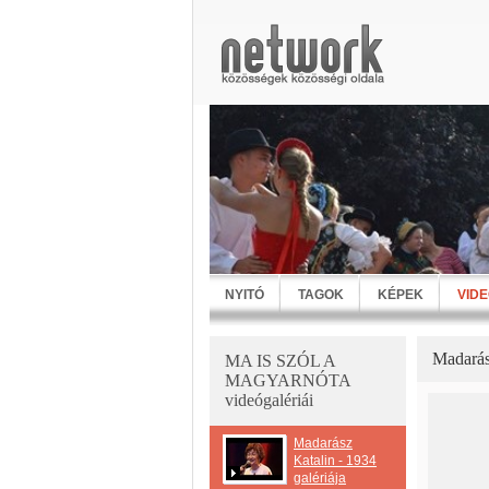
NYITÓ
TAGOK
KÉPEK
VID
Madarás
MA IS SZÓL A
MAGYARNÓTA
videógalériái
Madarász
Katalin - 1934
galériája