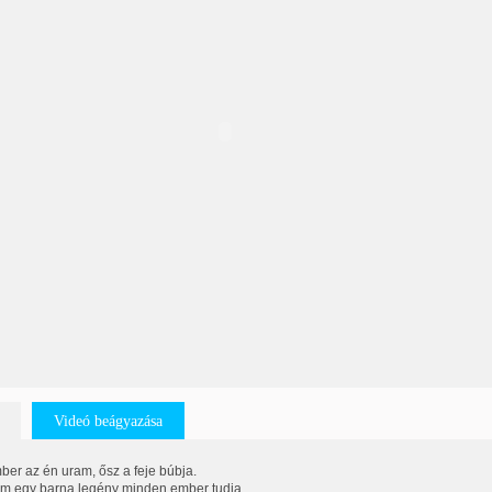
Videó beágyazása
er az én uram, ősz a feje búbja.
m egy barna legény minden ember tudja.