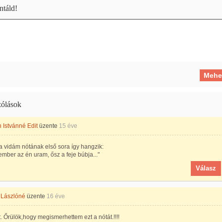
táld!
ólások
 Istvánné Edit
üzente
15 éve
 vidám nótának első sora így hangzik:
ember az én uram, ősz a feje búbja..."
Válasz
 Lászlóné
üzente
16 éve
t. Őrülök,hogy megismerhettem ezt a nótát.!!!!