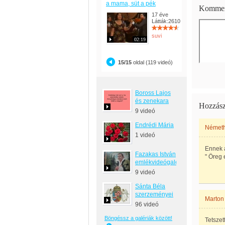
a mama, süt a pék
Kommen
17 éve
Látták:2610
suvi
02:19
15/15
oldal (119 videó)
Boross Lajos
és zenekara
Hozzász
9 videó
Endrédi Mária
Németh
1 videó
Ennek a
Fazakas István
" Öreg 
emlékvideógaléria
9 videó
Sánta Béla
szerzeményei
Marton
96 videó
Böngéssz a galériák között!
Tetszet