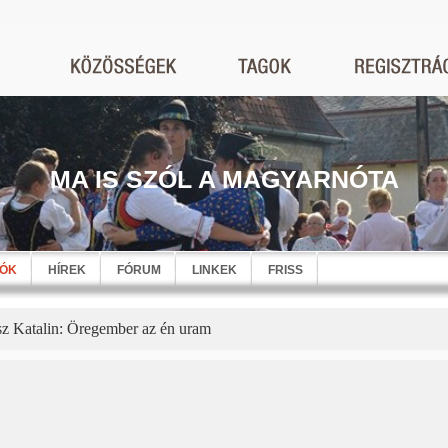
MA IS SZÓL A MAGYARNÓTA
EÓK
HÍREK
FÓRUM
LINKEK
FRISS
z Katalin: Öregember az én uram