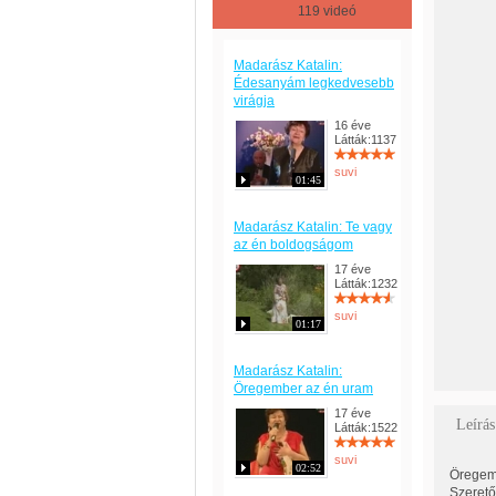
119 videó
Madarász Katalin:
Édesanyám legkedvesebb
virágja
16 éve
Látták:1137
suvi
01:45
Madarász Katalin: Te vagy
az én boldogságom
17 éve
Látták:1232
suvi
01:17
Madarász Katalin:
Öregember az én uram
17 éve
Leírás
Látták:1522
suvi
02:52
Öregemb
Szerető