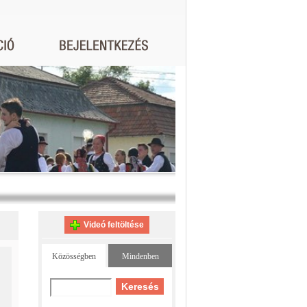
Videó feltöltése
Közösségben
Mindenben