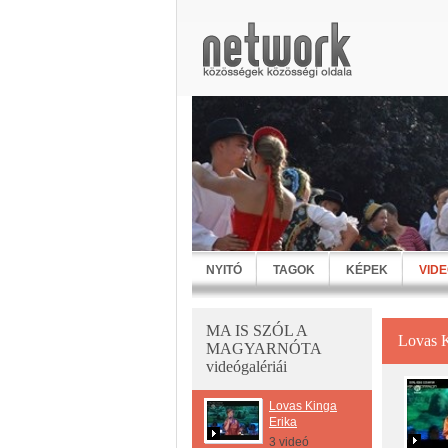
NYITÓ
TAGOK
KÉPEK
VID
MA IS SZÓL A
Lovas K
MAGYARNÓTA
videógalériái
Lovas Kinga
Erika
3 videó