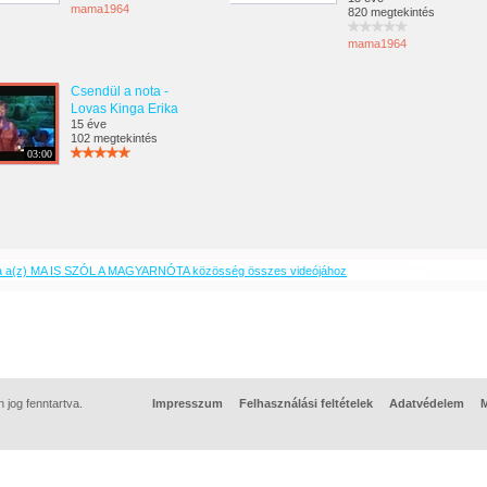
mama1964
820 megtekintés
mama1964
Csendül a nota -
Lovas Kinga Erika
15 éve
102 megtekintés
03:00
a a(z) MA IS SZÓL A MAGYARNÓTA közösség összes videójához
jog fenntartva.
Impresszum
Felhasználási feltételek
Adatvédelem
M