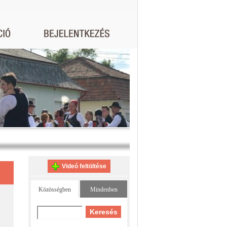
Videó feltöltése
Közösségben
Mindenben