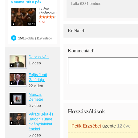
a mama, süt a pék
Látta 6381 ember.
17 éve
Látták:2610
suvi
02:19
Értékeld!
15/15
oldal (119 videó)
Kommentáld!
Darvas Iván
1 videó
Fejős Jenő
Galériája.
22 videó
Marczis
Demeter
5 videó
Hozzászólások
Váradi Béla és
Balogh Tünde
cigánydalokat
Petik Erzsébet
üzente
12 éve
énekel
5 videó