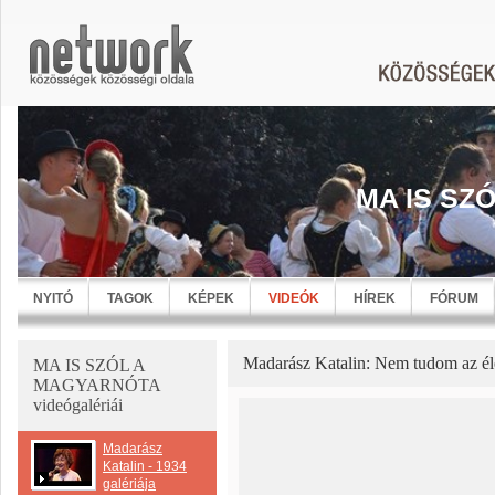
MA IS SZ
NYITÓ
TAGOK
KÉPEK
VIDEÓK
HÍREK
FÓRUM
Madarász Katalin: Nem tudom az éle
MA IS SZÓL A
MAGYARNÓTA
videógalériái
Madarász
Katalin - 1934
galériája