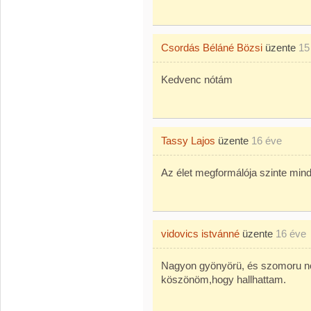
Csordás Béláné Bözsi
üzente
15
Kedvenc nótám
Tassy Lajos
üzente
16 éve
Az élet megformálója szinte mind
vidovics istvánné
üzente
16 éve
Nagyon gyönyörü, és szomoru nó
köszönöm,hogy hallhattam.