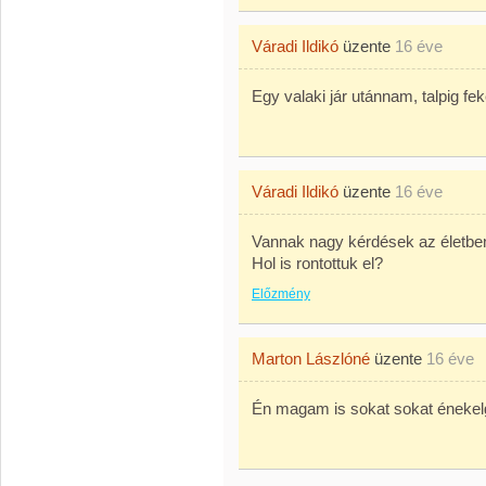
Váradi Ildikó
üzente
16 éve
Egy valaki jár utánnam, talpig fe
Váradi Ildikó
üzente
16 éve
Vannak nagy kérdések az életbe
Hol is rontottuk el?
Előzmény
Marton Lászlóné
üzente
16 éve
Én magam is sokat sokat énekelge