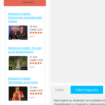
119 videó
Madarász Katalin:
Édesanyám legkedvesebb
virágja
16 éve
Látták:1137
suvi
01:45
Madarász Katalin: Te vagy
az én boldogságom
17 éve
Látták:1232
suvi
01:17
Madarász Katalin:
Öregember az én uram
17 éve
Leírás
Videó beágyazása
Látták:1521
suvi
02:52
Nem tudom az életemet, hol rontottam én
Gyógyitgatom a szivemet a cigányzenév