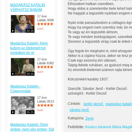
Elhúzatom halkan csendben,
MADARÁSZ KATALIN
Hogy ebbe a szerelembe bele lehet haln
VÁRHATSZ BABÁM
Ne hagyjál a legszebb nyárban engem e
17 éve
Látták:3096
Nyári este panaszkodom a csillagos ég
Hogy ha engem nem szeretsz már, én mi
suvi
02:20
Te vagy az én legszebb álmom,
Te vagy minden boldogságom, szeretlek 
Siromon a legszebb virág csak te érted n
Madarász Katalin: Nem
tudom az életemet hol
Úgy fogok én meghalni is, mint ahogyan
rontottam én el
Akkor is a cigány húzza, akkor se lesz
17 éve
Csak egy asszony jön utánam,
Látták:6382
Talpig fekete ruhában, az gyászol meg
Az elrontott életemet számon rajta kére
suvi
03:10
Kölcsönkért kastély 1937.
Madarasz Katalin -
Szerzők: Sándor Jenő - Kellér Dezső.
Ciganynotak
szövegíró : Kellér Dezső
17 éve
Látták:3513
Címkék:
kellér dezső
madarász katali
sándor jenő
suvi
05:25
Kategória:
Zene
Madarász Katalin: Öreg
Feltöltötte:
Kovács Istvánné Mária Magd
ember, nem vén ember, Süt