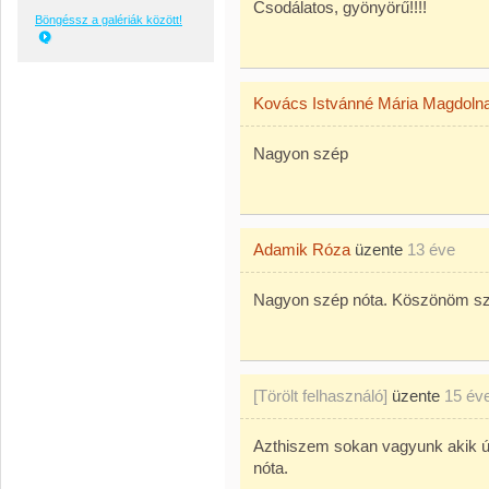
Csodálatos, gyönyörű!!!!
Böngéssz a galériák között!
Kovács Istvánné Mária Magdoln
Nagyon szép
Adamik Róza
üzente
13 éve
Nagyon szép nóta. Köszönöm s
[Törölt felhasználó]
üzente
15 év
Azthiszem sokan vagyunk akik ú
nóta.