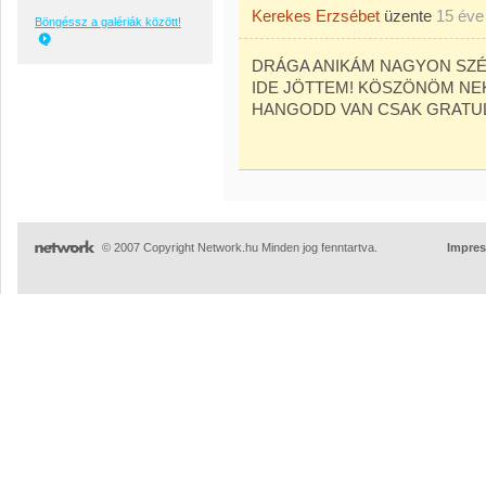
Kerekes Erzsébet
üzente
15 éve
Böngéssz a galériák között!
DRÁGA ANIKÁM NAGYON SZÉ
IDE JÖTTEM! KÖSZÖNÖM N
HANGODD VAN CSAK GRATUL
© 2007 Copyright Network.hu Minden jog fenntartva.
Impre