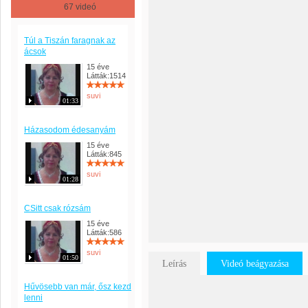
67 videó
Túl a Tiszán faragnak az
ácsok
15 éve
Látták:1514
suvi
01:33
Házasodom édesanyám
15 éve
Látták:845
suvi
01:28
CSitt csak rózsám
15 éve
Látták:586
suvi
01:50
Leírás
Videó beágyazása
Hűvösebb van már, ősz kezd
lenni