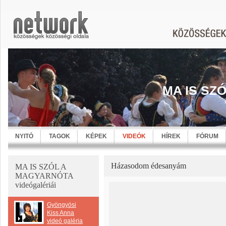
MA IS SZ
NYITÓ
TAGOK
KÉPEK
VIDEÓK
HÍREK
FÓRUM
Házasodom édesanyám
MA IS SZÓL A
MAGYARNÓTA
videógalériái
Gyöngyösi
Kiss Anna
videó galéria