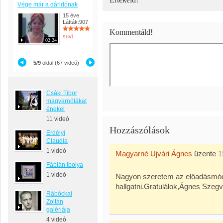
Vége már a dáridónak
15 éve
Látták:907
Kommentáld!
suvi
02:24
5/9
oldal (67 videó)
Csáki Tibor
magyarnótákat
énekel
11 videó
Hozzászólások
Erdélyi
Claudia
1 videó
Magyarné Ujvári Ágnes
üzente
1
Fábián Ibolya
1 videó
Nagyon szeretem az előadásmó
hallgatni.Gratulálok,Ágnes Szegv
Rábóckai
Zoltán
galériája
4 videó