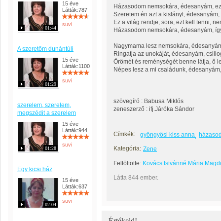
15 éve
Házasodom nemsokára, édesanyám, ez 
Látták:787
Szeretem én azt a kislányt, édesanyám, ő
Ez a világ rendje, sora, ezt kell tenni, 
suvi
01:44
Házasodom nemsokára, édesanyám, így 
Nagymama lesz nemsokára, édesanyám, 
A szeretőm dunántúli
Ringatja az unokáját, édesanyám, csillo
15 éve
Örömét és reménységét benne látja, ő 
Látták:1100
Népes lesz a mi családunk, édesanyám, 
suvi
01:29
szövegíró : Babusa Miklós
szerelem, szerelem,
zeneszerző : ifj.Járóka Sándor
megszédit a szerelem
15 éve
Látták:944
Címkék:
gyöngyösi kiss anna
házaso
suvi
Kategória:
01:28
Zene
Feltöltötte:
Kovács Istvánné Mária Magd
Egy kicsi ház
Látta 844 ember.
15 éve
Látták:637
suvi
02:04
Értékeld!