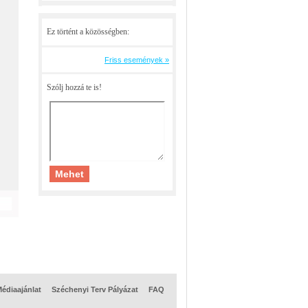
Ez történt a közösségben:
Friss események »
Szólj hozzá te is!
édiaajánlat
Széchenyi Terv Pályázat
FAQ