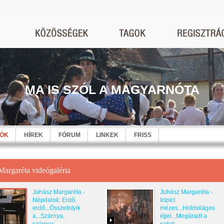
MA IS SZÓL A MAGYARNÓTA
EÓK
HÍREK
FÓRUM
LINKEK
FRISS
Margaréta videógaléria
Juhász Margaréta -
Juhász Margaréta -
Népdalok: Erdő,
Icipici
erdő...Összefolyik
mézes...Holdvilágos
a...Szárnya,
éjjel...Megáradt a