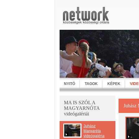
NYITÓ
TAGOK
KÉPEK
VID
MA IS SZÓL A
Juhász 
MAGYARNÓTA
videógalériái
Juhász
Margaréta
videógaléria