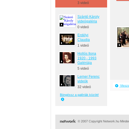
3 videó
Szántó Károly
videógaléria
0 videó
Erdélyi
Claudia
1 videó
Hollós Ilona
1920 - 1993
Galériája
5 videó
Lerner Ferenc
videók
Vissz
32 videó
Böngéssz a galériák között!
© 2007 Copyright Network.hu Minden 