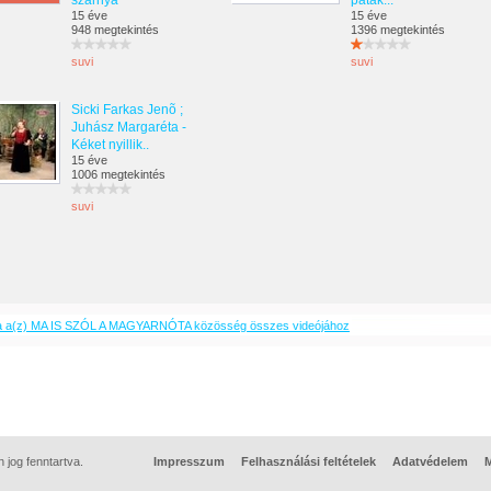
szárnya
patak...
15 éve
15 éve
948 megtekintés
1396 megtekintés
suvi
suvi
Sicki Farkas Jenõ ;
Juhász Margaréta -
Kéket nyillik..
15 éve
1006 megtekintés
suvi
a a(z) MA IS SZÓL A MAGYARNÓTA közösség összes videójához
jog fenntartva.
Impresszum
Felhasználási feltételek
Adatvédelem
M