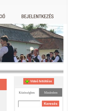
Videó feltöltése
Közösségben
Mindenben