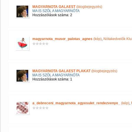
MAGYARNOTA GALAEST
(blogbejegyzés)
MA IS SZÓL A MAGYARNÓTA
Hozzászólások száma: 2
magyarnota_musor_palotas_agnes
(kép)
,
Nótakedvelők Klu
MAGYARNOTA GALAEST PLAKAT
(blogbejegyzés)
MA IS SZÓL A MAGYARNÓTA
Hozzászólások száma: 1
a_debreceni_magyarnota_egyesulet_rendezvenye_
(kép)
,