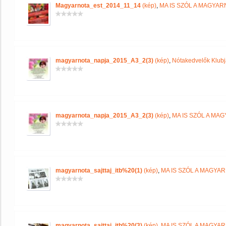
Magyarnota_est_2014_11_14
(kép)
,
MA IS SZÓL A MAGYA
magyarnota_napja_2015_A3_2(3)
(kép)
,
Nótakedvelők Klub
magyarnota_napja_2015_A3_2(3)
(kép)
,
MA IS SZÓL A MA
magyarnota_sajttaj_itb%20(1)
(kép)
,
MA IS SZÓL A MAGYA
magyarnota_sajttaj_itb%20(3)
(kép)
,
MA IS SZÓL A MAGYA