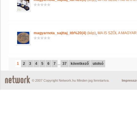
magyarnota_sajttaj_itb%20(4)
(kép)
,
MA IS SZÓL A MAGYA
1
2
3
4
5
6
7
...
37
következő
utolsó
© 2007 Copyright Network.hu Minden jog fenntartva.
Impress