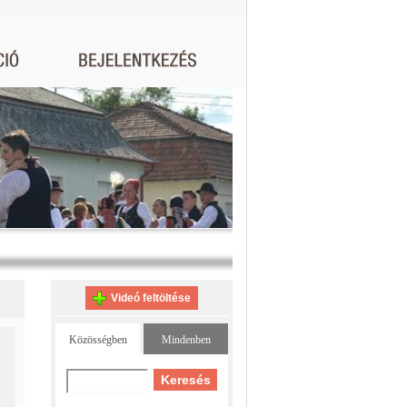
Videó feltöltése
Közösségben
Mindenben