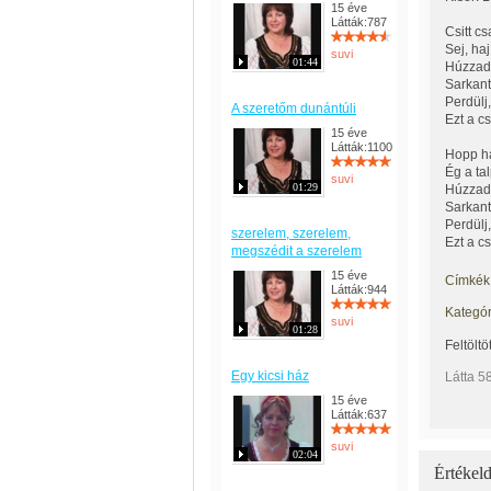
15 éve
Látták:787
Csitt cs
Sej, ha
suvi
01:44
Húzzad 
Sarkant
Perdülj
A szeretőm dunántúli
Ezt a c
15 éve
Látták:1100
Hopp há
Ég a ta
suvi
01:29
Húzzad 
Sarkant
Perdülj
szerelem, szerelem,
Ezt a c
megszédit a szerelem
15 éve
Címkék
Látták:944
Kategór
suvi
01:28
Feltöltö
Egy kicsi ház
Látta 5
15 éve
Látták:637
suvi
02:04
Értékeld