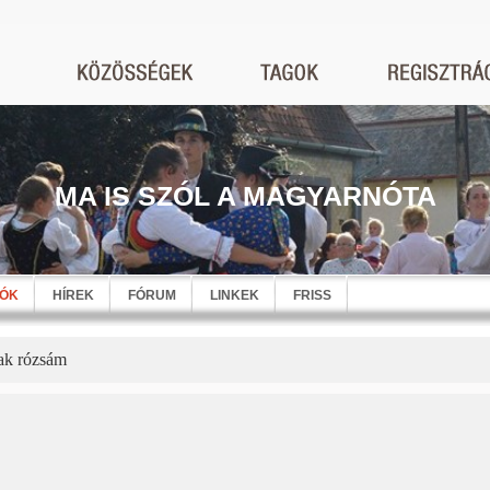
MA IS SZÓL A MAGYARNÓTA
EÓK
HÍREK
FÓRUM
LINKEK
FRISS
sak rózsám