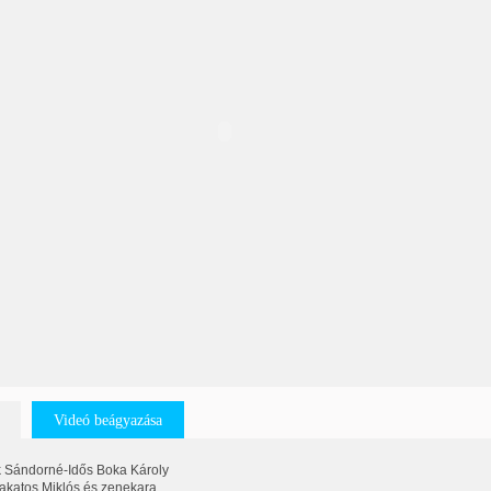
Videó beágyazása
 Sándorné-Idős Boka Károly
Lakatos Miklós és zenekara