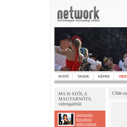
NYITÓ
TAGOK
KÉPEK
VID
CSitt c
MA IS SZÓL A
MAGYARNÓTA
videógalériái
Gyöngyösi
Kiss Anna
videó galéria