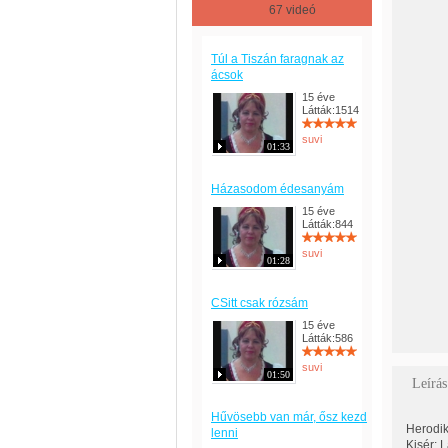
67 videó
Túl a Tiszán faragnak az
ácsok
15 éve
Látták:1514
suvi
01:33
Házasodom édesanyám
15 éve
Látták:844
suvi
01:28
CSitt csak rózsám
15 éve
Látták:586
suvi
01:50
Leírás
Hűvösebb van már, ősz kezd
Herodik
lenni
Kisér: 