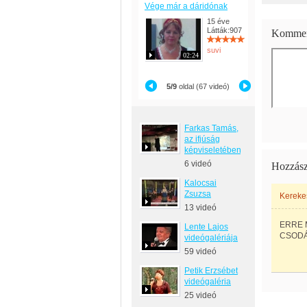
Vége már a dáridónak
15 éve
Látták:907
Kommen
suvi
02:24
5/9
oldal (67 videó)
Farkas Tamás,
az ifjúság
képviseletében
6 videó
Hozzász
Kalocsai
Zsuzsa
Kereke
13 videó
ERRE 
Lente Lajos
CSODÁS
videógalériája
59 videó
Petik Erzsébet
videógaléria
25 videó