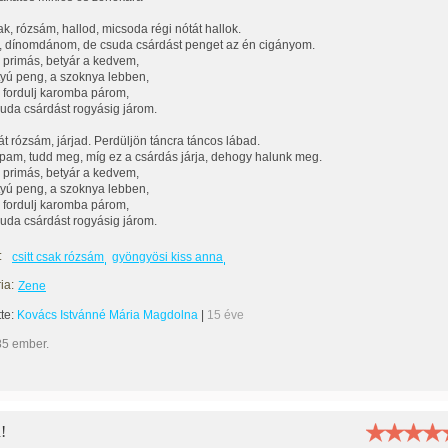
ak, rózsám, hallod, micsoda régi nótát hallok.
j, dínomdánom, de csuda csárdást penget az én cigányom.
primás, betyár a kedvem,
yú peng, a szoknya lebben,
, fordulj karomba párom,
suda csárdást rogyásig járom.
t rózsám, járjad. Perdüljön táncra táncos lábad.
lpam, tudd meg, míg ez a csárdás járja, dehogy halunk meg.
primás, betyár a kedvem,
yú peng, a szoknya lebben,
, fordulj karomba párom,
suda csárdást rogyásig járom.
:
csitt csak rózsám
gyöngyösi kiss anna
ia:
Zene
tte:
Kovács Istvánné Mária Magdolna
|
15 éve
85 ember.
!