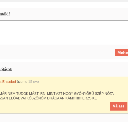
táld!
ólások
s Erzsébet
üzente
15 éve
MÁR NEM TUDOK MÁST IRNI MINT AZT HOGY GYŐNYŐRŰ SZÉP NÓTA
AN ELŐADVA! KÖSZÖNÖM DRÁGA ANIKÁM!!!!!!!!!!!ERZSIKE
Válasz