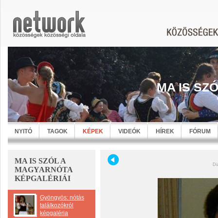
MA IS SZ
NYITÓ
TAGOK
KÉPEK
VIDEÓK
HÍREK
FÓRUM
MA IS SZÓL A
Di
MAGYARNÓTA
KÉPGALÉRIÁI
Gyöngyös: nótás
találkozókról
képgaléria