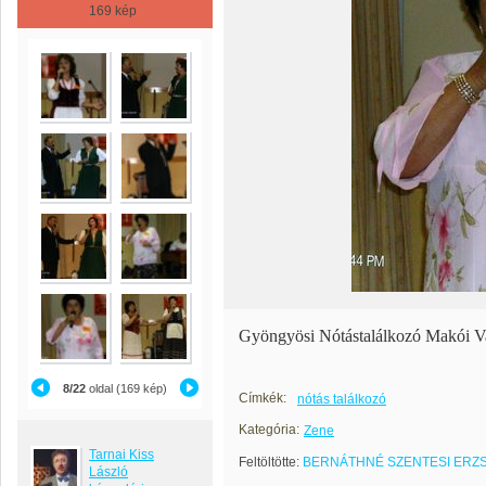
169 kép
Gyöngyösi Nótástalálkozó Makói 
8/22
oldal (169 kép)
Címkék:
nótás találkozó
Kategória:
Zene
Tarnai Kiss
Feltöltötte:
BERNÁTHNÉ SZENTESI ERZ
László