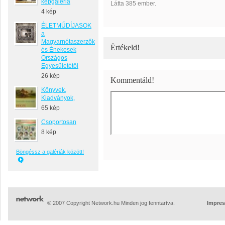
képgaléria
Látta 385 ember.
4 kép
ÉLETMŰDÍJASOK
a
Magyarnótaszerzők
Értékeld!
és Énekesek
Országos
Egyesületétől
26 kép
Kommentáld!
Könyvek,
Kiadványok,
65 kép
Csoportosan
8 kép
Böngéssz a galériák között!
© 2007 Copyright Network.hu Minden jog fenntartva.
Impre