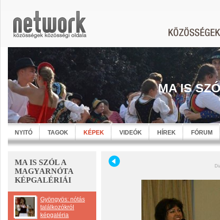
MA IS SZ
NYITÓ
TAGOK
KÉPEK
VIDEÓK
HÍREK
FÓRUM
MA IS SZÓL A
Di
MAGYARNÓTA
KÉPGALÉRIÁI
Gyöngyös: nótás
találkozókról
képgaléria