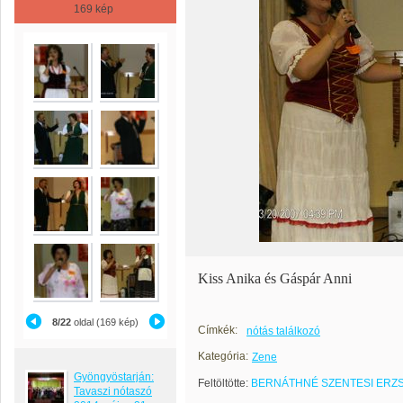
169 kép
Kiss Anika és Gáspár Anni
8/22
oldal (169 kép)
Címkék:
nótás találkozó
Kategória:
Zene
Gyöngyöstarján:
Feltöltötte:
BERNÁTHNÉ SZENTESI ERZ
Tavaszi nótaszó