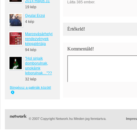
2014 május 31
Látta 385 ember.
19 kép
Gyulai Erzsi
4 kép
Értékeld!
Marosvásárhelyi
rendezvények
képgalériája
Kommentáld!
94 kép
"Hol sirjaik
domborulnak,
unokáink
leborulnak...."??
32 kép
Böngéssz a galériák között!
© 2007 Copyright Network.hu Minden jog fenntartva.
Impre