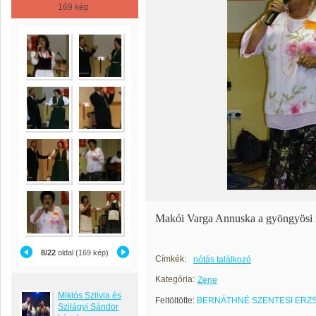
169 kép
Makói Varga Annuska a gyöngyösi 
8/22
oldal (169 kép)
Címkék:
nótás találkozó
Kategória:
Zene
Miklós Szilvia és
Feltöltötte:
BERNÁTHNÉ SZENTESI ERZ
Szilágyi Sándor