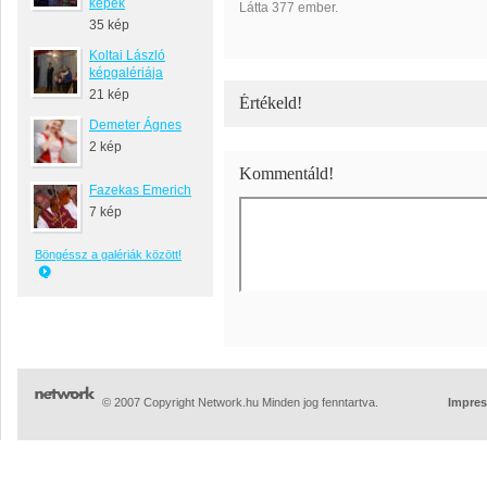
képek
Látta 377 ember.
35 kép
Koltai László
képgalériája
21 kép
Értékeld!
Demeter Ágnes
2 kép
Kommentáld!
Fazekas Emerich
7 kép
Böngéssz a galériák között!
© 2007 Copyright Network.hu Minden jog fenntartva.
Impre