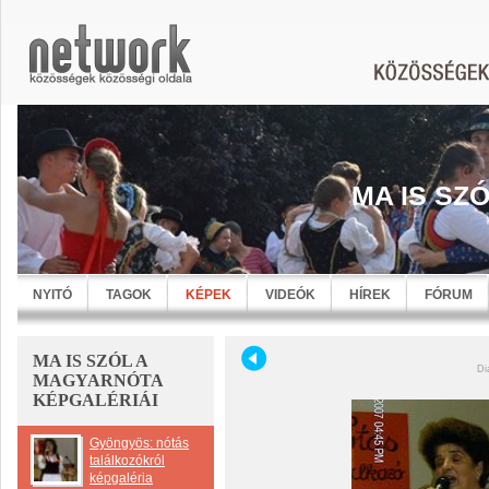
MA IS SZ
NYITÓ
TAGOK
KÉPEK
VIDEÓK
HÍREK
FÓRUM
MA IS SZÓL A
Di
MAGYARNÓTA
KÉPGALÉRIÁI
Gyöngyös: nótás
találkozókról
képgaléria