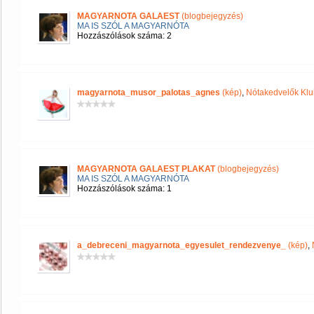
MAGYARNOTA GALAEST
(blogbejegyzés)
MA IS SZÓL A MAGYARNÓTA
Hozzászólások száma: 2
magyarnota_musor_palotas_agnes
(kép)
,
Nótakedvelők Klu
MAGYARNOTA GALAEST PLAKAT
(blogbejegyzés)
MA IS SZÓL A MAGYARNÓTA
Hozzászólások száma: 1
a_debreceni_magyarnota_egyesulet_rendezvenye_
(kép)
,