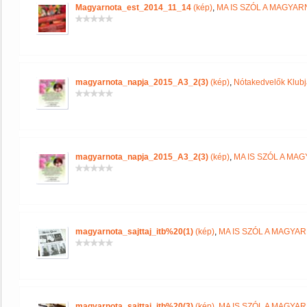
Magyarnota_est_2014_11_14
(kép)
,
MA IS SZÓL A MAGYA
magyarnota_napja_2015_A3_2(3)
(kép)
,
Nótakedvelők Klub
magyarnota_napja_2015_A3_2(3)
(kép)
,
MA IS SZÓL A MA
magyarnota_sajttaj_itb%20(1)
(kép)
,
MA IS SZÓL A MAGYA
magyarnota_sajttaj_itb%20(3)
(kép)
,
MA IS SZÓL A MAGYA