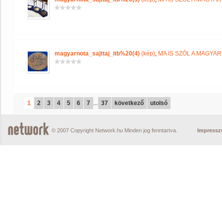
magyarnota_sajttaj_itb%20(4)
(kép)
,
MA IS SZÓL A MAGYA
1
2
3
4
5
6
7
...
37
következő
utolsó
© 2007 Copyright Network.hu Minden jog fenntartva.
Impress