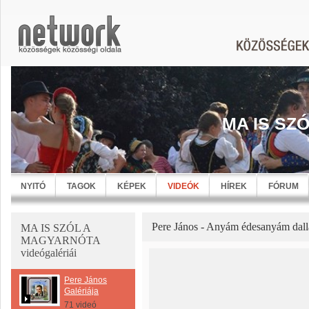
MA IS SZ
NYITÓ
TAGOK
KÉPEK
VIDEÓK
HÍREK
FÓRUM
Pere János - Anyám édesanyám dal
MA IS SZÓL A
MAGYARNÓTA
videógalériái
Pere János
Galériája
71 videó