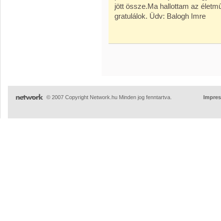
jött össze.Ma hallottam az életmű
gratulálok. Üdv: Balogh Imre
© 2007 Copyright Network.hu Minden jog fenntartva.
Impre