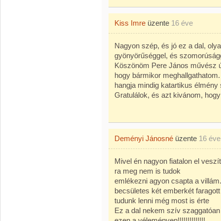
Kiss Imre
üzente
16 éve
Nagyon szép, és jó ez a dal, oly
gyönyörűséggel, és szomorúságga
Köszönöm Pere János művész úr
hogy bármikor meghallgathatom.
hangja mindig katartikus élmény
Gratulálok, és azt kivánom, hog
Deményi Jánosné
üzente
16 éve
Mivel én nagyon fiatalon el v
ra meg nem is tudok
emlékezni agyon csapta a villám
becsületes két emberkét faragott
tudunk lenni még most is érte
Ez a dal nekem szív szaggatóan
ezen a véleményen!!!!!!!!!!!!!!