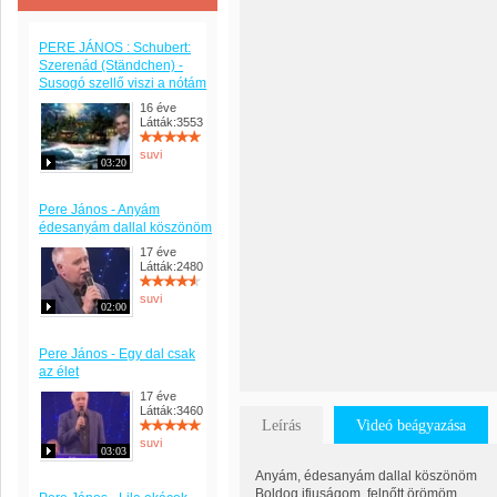
PERE JÁNOS : Schubert:
Szerenád (Ständchen) -
Susogó szellő viszi a nótám
16 éve
Látták:3553
suvi
03:20
Pere János - Anyám
édesanyám dallal köszönöm
17 éve
Látták:2480
suvi
02:00
Pere János - Egy dal csak
az élet
17 éve
Látták:3460
Leírás
Videó beágyazása
suvi
03:03
Anyám, édesanyám dallal köszönöm
Boldog ifjuságom, felnőtt örömöm