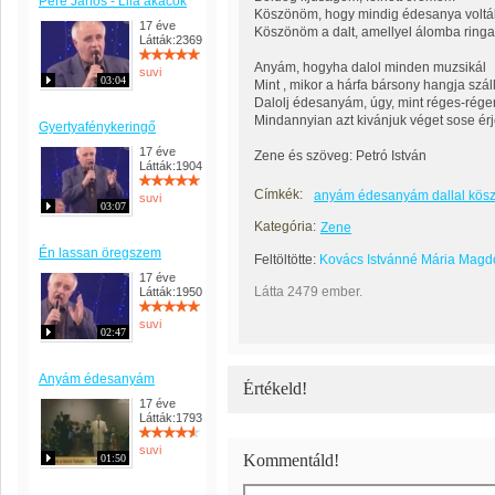
Pere János - Lila akácok
Köszönöm, hogy mindig édesanya voltá
17 éve
Köszönöm a dalt, amellyel álomba ringat
Látták:2369
Anyám, hogyha dalol minden muzsikál
suvi
03:04
Mint , mikor a hárfa bársony hangja szál
Dalolj édesanyám, úgy, mint réges-rége
Mindannyian azt kivánjuk véget sose ér
Gyertyafénykeringő
17 éve
Zene és szöveg: Petró István
Látták:1904
Címkék:
anyám édesanyám dallal kö
suvi
03:07
Kategória:
Zene
Én lassan öregszem
Feltöltötte:
Kovács Istvánné Mária Magd
17 éve
Látta 2479 ember.
Látták:1950
suvi
02:47
Anyám édesanyám
Értékeld!
17 éve
Látták:1793
suvi
Kommentáld!
01:50