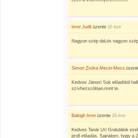
Imre Judit
üzente
16 éve
Nagyon szép dal,és nagyon szép 
Simon Zsóka Mecin-Mecs
üzen
Kedves János! Sok előadótól hall
szívhezszólóan,mint te.
Balogh Imre
üzente
16 éve
Kedves Tanár Ur! Gratulálok ezek
profi előadás. Sajnálom, hogy a