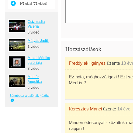
9/9
oldal (71 videó)
Csizmadia
Valéria
6 videó
Mátyás Judit.
1 videó
Hozzászólások
Mezei Mónika
galériája
Freddy aki igényes
üzente
13 év
3 videó
Ez nóta, méghozzá igazi ! Ezt se
Molnár
Angelika
Mért is ?
5 videó
Böngéssz a galériák között!
Keresztes Manci
üzente
14 éve
Minden édesanyát - közöttük mag
napján !